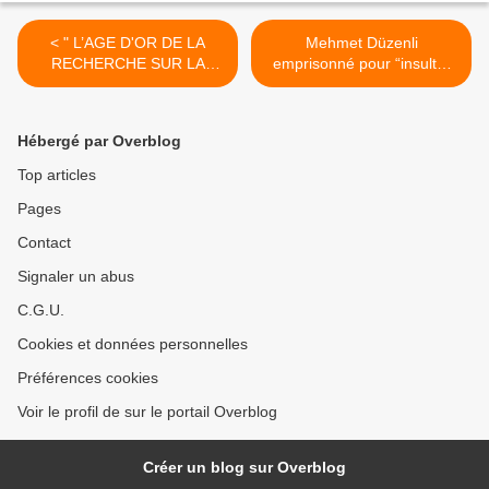
< " L’AGE D'OR DE LA
Mehmet Düzenli
RECHERCHE SUR LA
emprisonné pour “insulte”
CARICATURE EST
(Communiqué de Reporters
DERRIERE NOUS... " :
sans frontières) >
entretien avec Guillaume
Hébergé par Overblog
Doizy
Top articles
Pages
Contact
Signaler un abus
C.G.U.
Cookies et données personnelles
Préférences cookies
Voir le profil de sur le portail Overblog
Créer un blog sur Overblog