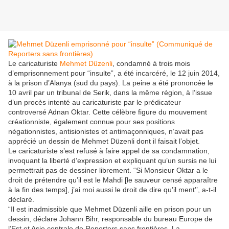
Le caricaturiste
Mehmet Düzenli
, condamné à trois mois
d’emprisonnement pour “insulte”, a été incarcéré, le 12 juin 2014,
à la prison d’Alanya (sud du pays). La peine a été prononcée le
10 avril par un tribunal de Serik, dans la même région, à l’issue
d’un procès intenté au caricaturiste par le prédicateur
controversé Adnan Oktar. Cette célèbre figure du mouvement
créationniste, également connue pour ses positions
négationnistes, antisionistes et antimaçonniques, n’avait pas
apprécié un dessin de Mehmet Düzenli dont il faisait l’objet.
Le caricaturiste s’est refusé à faire appel de sa condamnation,
invoquant la liberté d’expression et expliquant qu’un sursis ne lui
permettrait pas de dessiner librement. “Si Monsieur Oktar a le
droit de prétendre qu’il est le Mahdi [le sauveur censé apparaître
à la fin des temps], j’ai moi aussi le droit de dire qu’il ment’’, a-t-il
déclaré.
“Il est inadmissible que Mehmet Düzenli aille en prison pour un
dessin, déclare Johann Bihr, responsable du bureau Europe de
l’Est et Asie centrale de Reporters sans frontières. La