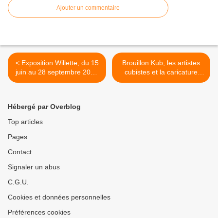
Ajouter un commentaire
< Exposition Willette, du 15
Brouillon Kub, les artistes
juin au 28 septembre 2014
cubistes et la caricature
à Lisle Adam (Val d'Oise)
1911-1918 : le catalogue >
Hébergé par Overblog
Top articles
Pages
Contact
Signaler un abus
C.G.U.
Cookies et données personnelles
Préférences cookies