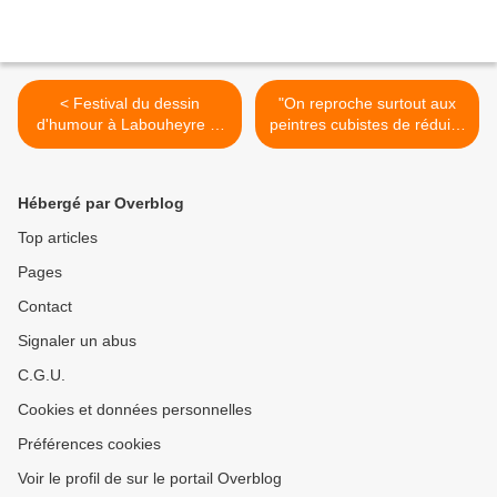
< Festival du dessin
"On reproche surtout aux
d'humour à Labouheyre (5
peintres cubistes de réduire
et 6 juillet 2014)
les volumes à des formes
géométriques simples, à
des « cubes »", entretien
Hébergé par Overblog
avec Jeanne-Bathilde
Lacourt, commissaire de
Top articles
l'exposition "BROUILLON
Pages
KUB" >
Contact
Signaler un abus
C.G.U.
Cookies et données personnelles
Préférences cookies
Voir le profil de sur le portail Overblog