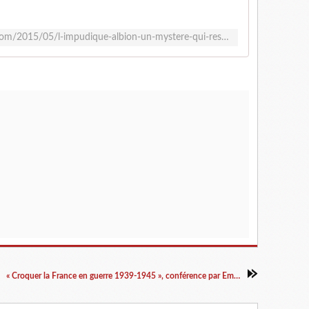
http://www.caricaturesetcaricature.com/2015/05/l-impudique-albion-un-mystere-qui-reste-entier.html
« Croquer la France en guerre 1939-1945 », conférence par Emmanuel Thiebot