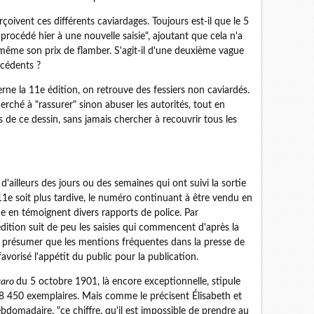
rçoivent ces différents caviardages. Toujours est-il que le 5
 procédé hier à une nouvelle saisie", ajoutant que cela n'a
ême son prix de flamber. S'agit-il d'une deuxième vague
écédents ?
rne la 11e édition, on retrouve des fessiers non caviardés.
herché à "rassurer" sinon abuser les autorités, tout en
s de ce dessin, sans jamais chercher à recouvrir tous les
d'ailleurs des jours ou des semaines qui ont suivi la sortie
1e soit plus tardive, le numéro continuant à être vendu en
 en témoignent divers rapports de police. Par
dition suit de peu les saisies qui commencent d'après la
t présumer que les mentions fréquentes dans la presse de
favorisé l'appétit du public pour la publication.
garo
du 5 octobre 1901, là encore exceptionnelle, stipule
8 450 exemplaires. Mais comme le précisent Élisabeth et
bdomadaire, "ce chiffre, qu'il est impossible de prendre au