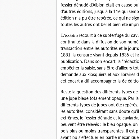
fessier dénudé d'Albion était en cause pu
d'autres éditions, jusqu'à la 11e qui semb
édition n'a pu être repérée, ce qui ne sign
toutes les autres ont bel et bien été impri
L'
Assiette
recourt à ce subterfuge du cavi
continuité dans la diffusion de son numér
transaction entre les autorités et le jou
1881, la censure visant depuis 1835 et h
publication. Dans son encart, la "rédactio
empêcher la saisie, sans être d'ailleurs to
demande aux kiosquiers et aux libraires d
cet encart a dû accompagner la 6e éditio
Reste la question des différents types de j
une jupe bleue totalement opaque. Par la 
différents types de jupes ont été repérés.
les autorités, considérant sans doute qu'i
extrêmes, le fessier dénudé et le caviard
peuvent être relevés : le bleu opaque, u
pois plus ou moins transparentes. Il est p
ayant pu s'effectuer en partie mécanique