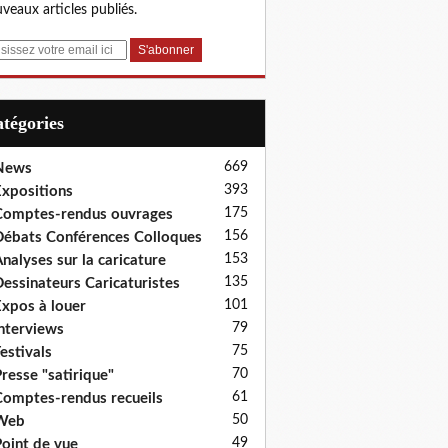
veaux articles publiés.
Catégories
669
News
393
xpositions
175
omptes-rendus ouvrages
156
ébats Conférences Colloques
153
nalyses sur la caricature
135
essinateurs Caricaturistes
101
xpos à louer
79
nterviews
75
estivals
70
resse "satirique"
61
omptes-rendus recueils
50
Web
49
oint de vue