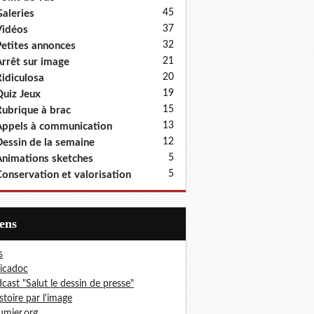
45
aleries
37
idéos
32
etites annonces
21
rrêt sur image
20
idiculosa
19
uiz Jeux
15
ubrique à brac
13
ppels à communication
12
essin de la semaine
5
nimations sketches
5
onservation et valorisation
iens
s
icadoc
cast "Salut le dessin de presse"
istoire par l'image
mier.org