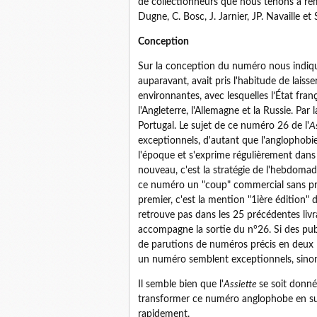
de collectionneurs que nous tenons à reme
Dugne, C. Bosc, J. Jarnier, JP. Navaille et
Conception
Sur la conception du numéro nous indi
auparavant, avait pris l'habitude de laiss
environnantes, avec lesquelles l’État fran
l'Angleterre, l'Allemagne et la Russie. Par
Portugal. Le sujet de ce numéro 26 de l'
A
exceptionnels, d'autant que l'anglophob
l'époque et s'exprime régulièrement dans l
nouveau, c'est la stratégie de l'hebdomada
ce numéro un "coup" commercial sans pré
premier, c'est la mention "1ière édition" 
retrouve pas dans les 25 précédentes livra
accompagne la sortie du n°26. Si des publ
de parutions de numéros précis en deux li
un numéro semblent exceptionnels, sinon i
Il semble bien que l'
Assiette
se soit donné
transformer ce numéro anglophobe en succ
rapidement.