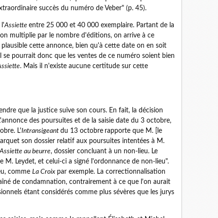
xtraordinaire succès du numéro de Veber" (p. 45).
l'
Assiette
entre 25 000 et 40 000 exemplaire. Partant de la
on multiplie par le nombre d'éditions, on arrive à ce
 plausible cette annonce, bien qu'à cette date on en soit
Il se pourrait donc que les ventes de ce numéro soient bien
ssiette
. Mais il n'existe aucune certitude sur cette
ndre que la justice suive son cours. En fait, la décision
 L'annonce des poursuites et de la saisie date du 3 octobre,
obre. L'
Intransigeant
du 13 octobre
rapporte que M. [le
parquet son dossier relatif aux poursuites intentées à M.
'Assiette au beurre
, dossier concluant à un non-lieu. Le
 M. Leydet, et celui-ci a signé l'ordonnance de non-lieu".
ieu, comme
La Croix
par exemple. La correctionnalisation
raîné de condamnation, contrairement à ce que l'on aurait
ssionnels étant considérés comme plus sévères que les jurys