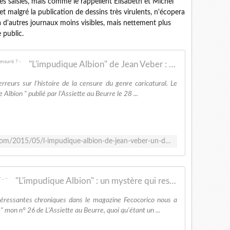
es saisies, mais comme le rappellent Élisabeth et Michel
et malgré la publication de dessins très virulents, n'écopera
d'autres journaux moins visibles, mais nettement plus
 public.
"L'impudique Albion" de Jean Veber : un dessin censuré ? -
erreurs sur l'histoire de la censure du genre caricatural. Le
Albion " publié par l'Assiette au Beurre le 28 ...
http://www.caricaturesetcaricature.com/2015/05/l-impudique-albion-de-jean-veber-un-dessin-censure.html
"L'impudique Albion" : un mystère qui reste entier... -
téressantes chroniques dans le magazine Fecocorico nous a
" mon n° 26 de L'Assiette au Beurre, quoi qu'étant un ...