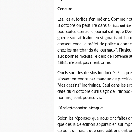
Censure
Las, les autorités s'en mêlent. Comme nou
3 octobre on peut lire dans
Le Journal des
poursuites contre le journal satirique l
'As
guerre sud-africaine en stigmatisant la co
conséquence, le préfet de police a donné l
chez les marchands de journaux". Plusieur
aux bonnes mœurs, le délit de l'offense au
1881, n'étant pas mentionné.
Quels sont les dessins incriminés ? La pr
laissant entendre par manque de précisio
"des dessins" incriminés. Seul dans les a
date du 4 octobre qu'il s'agit de "l'impudi
nommé) sont poursuivis.
L'Assiette contre-attaque
Selon les réponses que nous ont faites di
que dès la 6e édition apparaît en surimp
ce qui signifierait que cinq éditions ont p