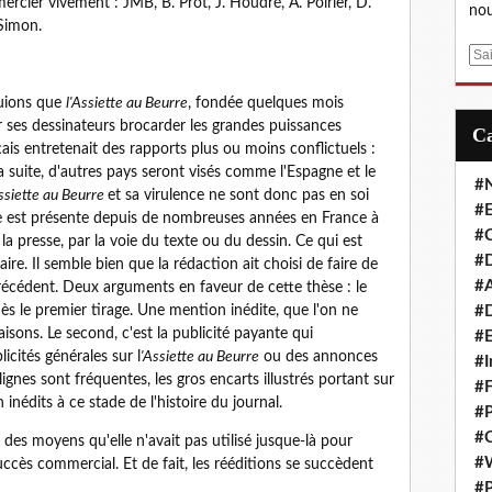
rcier vivement : JMB, B. Prot, J. Houdré, A. Poirier, D.
nou
 Simon.
E
m
a
quions que
l'Assiette au Beurre
, fondée quelques mois
i
er ses dessinateurs brocarder les grandes puissances
l
çais entretenait des rapports plus ou moins conflictuels :
 la suite, d'autres pays seront visés comme l'Espagne et le
#
ssiette au Beurre
et sa virulence ne sont donc pas en soi
#E
ie est présente depuis de nombreuses années en France à
#C
a presse, par la voie du texte ou du dessin. Ce qui est
#D
ire. Il semble bien que la rédaction ait choisi de faire de
#A
cédent. Deux arguments en faveur de cette thèse : le
dès le premier tirage. Une mention inédite, que l'on ne
#D
isons. Le second, c'est la publicité payante qui
#E
icités générales sur l
'Assiette au Beurre
ou des annonces
#I
gnes sont fréquentes, les gros encarts illustrés portant sur
#F
nédits à ce stade de l'histoire du journal.
#P
#C
 des moyens qu'elle n'avait pas utilisé jusque-là pour
#
ès commercial. Et de fait, les rééditions se succèdent
#P