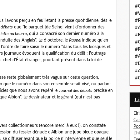
#G
#V
#P
s l'avons perçu en feuilletant la presse quotidienne, dès le
 débats
que "le parquet [de Seine] vient d'ordonner des
#A
siette au beurre
, qui a consacré son dernier numéro à la
#R
nduite des Anglais". Le 6 octobre, le
Rappel
indique qu'en
#Q
'ordre de faire saisir le numéro "dans tous les kiosques et
#R
s journaux évoquent la qualification du délit : l'outrage
#A
 chef d’État étranger, pourtant présent dans la loi de
#D
#A
esse reste globalement très vague sur cette question,
#C
n que le numéro dans son ensemble serait visé, ou parlant
rticles que nous avons repéré le
Journal des débats
précise en
que Albion". Le dessinateur et le gérant (qui n'est pas
L
Eiri
Car
vers collectionneurs (encore merci à eux !), on constate
Pod
ression du fessier dénudé d'Albion une jupe bleue opaque,
L'h
u se diffuser avant que la police n'intervienne et que seul le
Dau