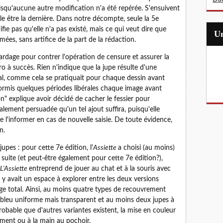
isqu'aucune autre modification n'a été repérée. S'ensuivent
le être la dernière. Dans notre décompte, seule la 5e
ifie pas qu'elle n'a pas existé, mais ce qui veut dire que
mées, sans artifice de la part de la rédaction.
ardage pour contrer l'opération de censure et assurer la
o à succès. Rien n'indique que la jupe résulte d'une
rnal, comme cela se pratiquait pour chaque dessin avant
ormis quelques périodes libérales chaque image avant
n" explique avoir décidé de cacher le fessier pour
talement persuadée qu'un tel ajout suffira, puisqu'elle
e l'informer en cas de nouvelle saisie. De toute évidence,
n.
upes : pour cette 7e édition, l'
Assiette
a choisi (au moins)
suite (et peut-être également pour cette 7e édition?),
L'Assiette
entreprend de jouer au chat et à la souris avec
l y avait un espace à explorer entre les deux versions
age total. Ainsi, au moins quatre types de recouvrement
n bleu uniforme mais transparent et au moins deux jupes à
robable que d'autres variantes existent, la mise en couleur
ment ou à la main au pochoir.