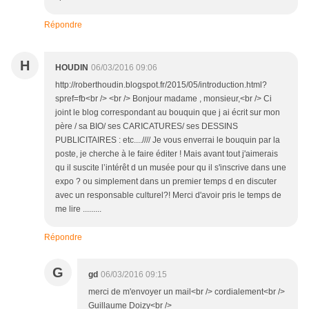
Répondre
H
HOUDIN
06/03/2016 09:06
http://roberthoudin.blogspot.fr/2015/05/introduction.html?
spref=fb<br /> <br /> Bonjour madame , monsieur,<br /> Ci
joint le blog correspondant au bouquin que j ai écrit sur mon
père / sa BIO/ ses CARICATURES/ ses DESSINS
PUBLICITAIRES : etc....//// Je vous enverrai le bouquin par la
poste, je cherche à le faire éditer ! Mais avant tout j'aimerais
qu il suscite l’intérêt d un musée pour qu il s'inscrive dans une
expo ? ou simplement dans un premier temps d en discuter
avec un responsable culturel?! Merci d'avoir pris le temps de
me lire .........
Répondre
G
gd
06/03/2016 09:15
merci de m'envoyer un mail<br /> cordialement<br />
Guillaume Doizy<br />