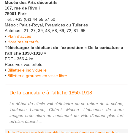
Musée des Arts décoratifs
107, rue de Rivoli
75001 P
aris
Tél. : +33 (0)1 44 55 57 50
Métro : Palais-Royal, Pyramides ou Tuileries
Autobus : 21, 27, 39, 48, 68, 69, 72, 81, 95
•
Plan d’accès
•
Horaires et tarifs
Téléchargez le dépliant de l’exposition « De la caricature à
l’affiche 1850-1918 »
PDF - 366.4 ko
Réservez vos billets
•
Billetterie individuelle
•
Billetterie groupes en visite libre
De la caricature à l'affiche 1850-1918
Le début du siècle voit s'éteindre ou se retirer de la scène,
Toulouse Lautrec, Chéret, Mucha. L'absence de leurs
images crée alors un sentiment de vide d'autant plus fort
qu'elles étaient ...
http://www.lesartsdecoratifs.fr/francais/musees/musee-des-arts-decoratifs/actualites/expositions-en-cours/publicite-et-graphisme/de-la-caricature-a-l-affiche-1850-1918/