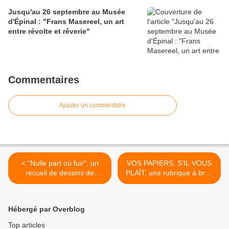
Jusqu'au 26 septembre au Musée
d'Épinal : "Frans Masereel, un art
entre révolte et rêverie"
Commentaires
Ajouter un commentaire
< "Nulle part où fuir", un
VOS PAPIERS, S'IL VOUS
recueil de dessins de
PLAÎT, une rubrique à brac
Pascal Gros
de Daniel Dugne >
Hébergé par Overblog
Top articles