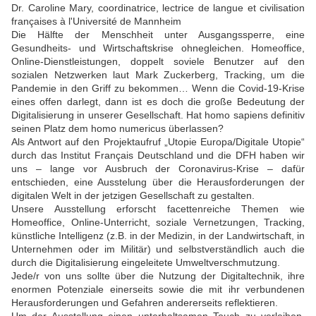
Dr. Caroline Mary, coordinatrice, lectrice de langue et civilisation
françaises à l'Université de Mannheim
Die Hälfte der Menschheit unter Ausgangssperre, eine
Gesundheits- und Wirtschaftskrise ohnegleichen. Homeoffice,
Online-Dienstleistungen, doppelt soviele Benutzer auf den
sozialen Netzwerken laut Mark Zuckerberg, Tracking, um die
Pandemie in den Griff zu bekommen… Wenn die Covid-19-Krise
eines offen darlegt, dann ist es doch die große Bedeutung der
Digitalisierung in unserer Gesellschaft. Hat homo sapiens definitiv
seinen Platz dem homo numericus überlassen?
Als Antwort auf den Projektaufruf „Utopie Europa/Digitale Utopie“
durch das Institut Français Deutschland und die DFH haben wir
uns – lange vor Ausbruch der Coronavirus-Krise – dafür
entschieden, eine Ausstelung über die Herausforderungen der
digitalen Welt in der jetzigen Gesellschaft zu gestalten.
Unsere Ausstellung erforscht facettenreiche Themen wie
Homeoffice, Online-Unterricht, soziale Vernetzungen, Tracking,
künstliche Intelligenz (z.B. in der Medizin, in der Landwirtschaft, in
Unternehmen oder im Militär) und selbstverständlich auch die
durch die Digitalisierung eingeleitete Umweltverschmutzung.
Jede/r von uns sollte über die Nutzung der Digitaltechnik, ihre
enormen Potenziale einerseits sowie die mit ihr verbundenen
Herausforderungen und Gefahren andererseits reflektieren.