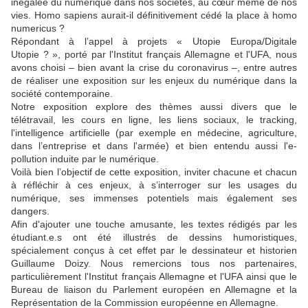
inégalée du numérique dans nos sociétés, au cœur même de nos
vies. Homo sapiens aurait-il définitivement cédé la place à homo
numericus ?
Répondant à l’appel à projets « Utopie Europa/Digitale
Utopie ? », porté par l'Institut français Allemagne et l'UFA, nous
avons choisi – bien avant la crise du coronavirus –, entre autres
de réaliser une exposition sur les enjeux du numérique dans la
société contemporaine.
Notre exposition explore des thèmes aussi divers que le
télétravail, les cours en ligne, les liens sociaux, le tracking,
l'intelligence artificielle (par exemple en médecine, agriculture,
dans l’entreprise et dans l'armée) et bien entendu aussi l'e-
pollution induite par le numérique.
Voilà bien l’objectif de cette exposition, inviter chacune et chacun
à réfléchir à ces enjeux, à s’interroger sur les usages du
numérique, ses immenses potentiels mais également ses
dangers.
Afin d'ajouter une touche amusante, les textes rédigés par les
étudiant.e.s ont été illustrés de dessins humoristiques,
spécialement conçus à cet effet par le dessinateur et historien
Guillaume Doizy. Nous remercions tous nos partenaires,
particulièrement l'Institut français Allemagne et l'UFA ainsi que le
Bureau de liaison du Parlement européen en Allemagne et la
Représentation de la Commission européenne en Allemagne.