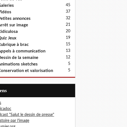
45
aleries
37
idéos
32
etites annonces
21
rrêt sur image
20
idiculosa
19
uiz Jeux
15
ubrique à brac
13
ppels à communication
12
essin de la semaine
5
nimations sketches
5
onservation et valorisation
iens
s
icadoc
cast "Salut le dessin de presse"
istoire par l'image
mier.org