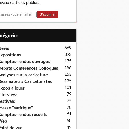
veaux articles publiés.
Catégories
669
News
393
xpositions
175
omptes-rendus ouvrages
156
ébats Conférences Colloques
153
nalyses sur la caricature
135
essinateurs Caricaturistes
101
xpos à louer
79
nterviews
75
estivals
70
resse "satirique"
61
omptes-rendus recueils
50
Web
49
oint de vue