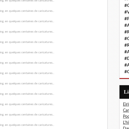
#G
#V
#P
#A
#R
#Q
#R
#A
#D
#A
#C
L
Eiri
Car
Pod
L'h
Dau