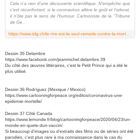
Cela n'a rien d'une découverte scientifique. N'empêche que
c'est réconfortant: si le coronavirus altère le goût et l'odorat,
il n'ôte pas le sens de l'humour. Cartooniste de la "Tribune
de Ge...
https://www.tdg.ch/le-rire-est-le-seul-remede-contre-la-mort-787950698084
Dessin 35 Delambre
https://www.facebook.com/jeanmichel.delambre.39
Du côté des œuvres littéraires, c’est le Petit Prince qui a été le
plus utilisé.
Dessin 36 Rodríguez (Mexique / Mexico)
https://www.cartooningforpeace.org/editos/coronavirus-une-
epidemie-mortelle/
Dessin 37 Côté Canada
https://www.lemonde.fr/blog/cartooningforpeace/2020/04/23/un-
monde-en-quete-dun-vaccin/
Si beaucoup d’images ou d’extraits des films ou de séries ont été
parodiés, c’est plus rare à ma connaissance dans le cas du