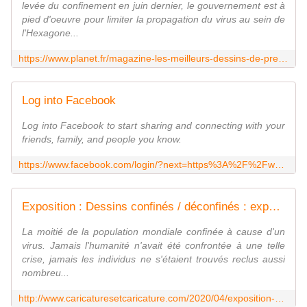
levée du confinement en juin dernier, le gouvernement est à
pied d'oeuvre pour limiter la propagation du virus au sein de
l'Hexagone...
https://www.planet.fr/magazine-les-meilleurs-dessins-de-presse-sur-la-gestion-du-gouvernement-face-a-la-covid-19.2066064.6553.html
Log into Facebook
Log into Facebook to start sharing and connecting with your
friends, family, and people you know.
https://www.facebook.com/login/?next=https%3A%2F%2Fwww.facebook.com%2Fnagy.dessinateur
Exposition : Dessins confinés / déconfinés : exposition itinérante
La moitié de la population mondiale confinée à cause d'un
virus. Jamais l'humanité n'avait été confrontée à une telle
crise, jamais les individus ne s'étaient trouvés reclus aussi
nombreu...
http://www.caricaturesetcaricature.com/2020/04/exposition-dessins-confines/deconfines-exposition-itinerante.html