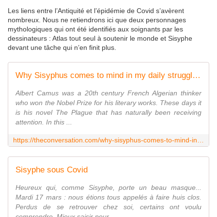
Les liens entre l’Antiquité et l’épidémie de Covid s’avèrent
nombreux. Nous ne retiendrons ici que deux personnages
mythologiques qui ont été identifiés aux soignants par les
dessinateurs : Atlas tout seul à soutenir le monde et Sisyphe
devant une tâche qui n’en finit plus.
Why Sisyphus comes to mind in my daily struggles against coronavirus
Albert Camus was a 20th century French Algerian thinker
who won the Nobel Prize for his literary works. These days it
is his novel The Plague that has naturally been receiving
attention. In this ...
https://theconversation.com/why-sisyphus-comes-to-mind-in-my-daily-struggles-against-coronavirus-136055
Sisyphe sous Covid
Heureux qui, comme Sisyphe, porte un beau masque...
Mardi 17 mars : nous étions tous appelés à faire huis clos.
Perdus de se retrouver chez soi, certains ont voulu
comprendre. Mieux saisir pour ...