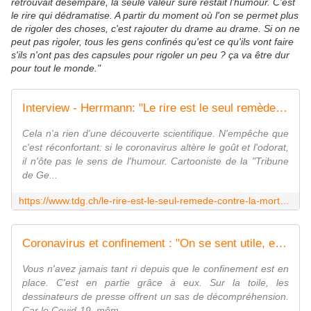
retrouvait désemparé, la seule valeur sûre restait l’humour. C'est
le rire qui dédramatise. A partir du moment où l'on se permet plus
de rigoler des choses, c'est rajouter du drame au drame. Si on ne
peut pas rigoler, tous les gens confinés qu'est ce qu'ils vont faire
s'ils n'ont pas des capsules pour rigoler un peu ? ça va être dur
pour tout le monde."
Interview - Herrmann: "Le rire est le seul remède contre la mort"
Cela n'a rien d'une découverte scientifique. N'empêche que
c'est réconfortant: si le coronavirus altère le goût et l'odorat,
il n'ôte pas le sens de l'humour. Cartooniste de la "Tribune
de Ge...
https://www.tdg.ch/le-rire-est-le-seul-remede-contre-la-mort-787950698084
Coronavirus et confinement : "On se sent utile, en tant que dessinateur de presse, rigolo de service"
Vous n'avez jamais tant ri depuis que le confinement est en
place. C'est en partie grâce à eux. Sur la toile, les
dessinateurs de presse offrent un sas de décompréhension.
Car le Covid-19, mêm...