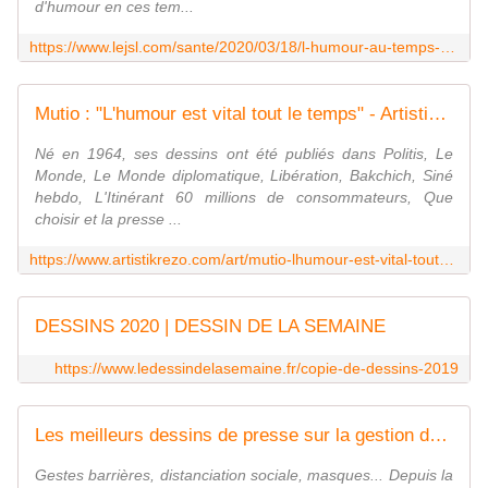
d'humour en ces tem...
https://www.lejsl.com/sante/2020/03/18/l-humour-au-temps-du-coronavirus
Mutio : "L'humour est vital tout le temps" - Artistikrezo
Né en 1964, ses dessins ont été publiés dans Politis, Le
Monde, Le Monde diplomatique, Libération, Bakchich, Siné
hebdo, L'Itinérant 60 millions de consommateurs, Que
choisir et la presse ...
https://www.artistikrezo.com/art/mutio-lhumour-est-vital-tout-le-temps.html
DESSINS 2020 | DESSIN DE LA SEMAINE
https://www.ledessindelasemaine.fr/copie-de-dessins-2019
Les meilleurs dessins de presse sur la gestion du gouvernement face à la Covid-19
Gestes barrières, distanciation sociale, masques... Depuis la