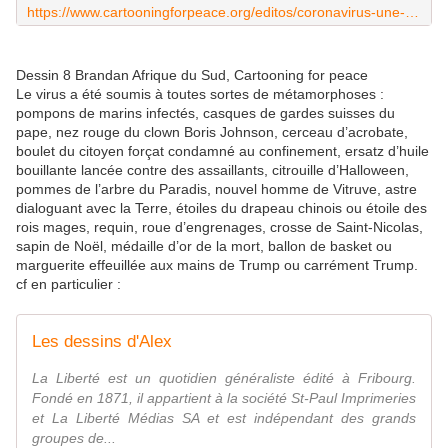
https://www.cartooningforpeace.org/editos/coronavirus-une-epidemie-mortelle/
Dessin 8 Brandan Afrique du Sud, Cartooning for peace
Le virus a été soumis à toutes sortes de métamorphoses :
pompons de marins infectés, casques de gardes suisses du
pape, nez rouge du clown Boris Johnson, cerceau d’acrobate,
boulet du citoyen forçat condamné au confinement, ersatz d’huile
bouillante lancée contre des assaillants, citrouille d’Halloween,
pommes de l’arbre du Paradis, nouvel homme de Vitruve, astre
dialoguant avec la Terre, étoiles du drapeau chinois ou étoile des
rois mages, requin, roue d’engrenages, crosse de Saint-Nicolas,
sapin de Noël, médaille d’or de la mort, ballon de basket ou
marguerite effeuillée aux mains de Trump ou carrément Trump.
cf en particulier :
Les dessins d'Alex
La Liberté est un quotidien généraliste édité à Fribourg.
Fondé en 1871, il appartient à la société St-Paul Imprimeries
et La Liberté Médias SA et est indépendant des grands
groupes de...