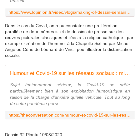
réalisat...
https://www.lopinion.fr/video/vlogs/making-of-dessin-semaine-coronavirus-confinement-francais-214907
Dans le cas du Covid, on a pu constater une prolifération
parallèle de de « mèmes » et de dessins de presse sur des
œuvres picturales classiques et liées à la religion catholique : par
exemple création de l’homme à la Chapelle Sixtine par Michel-
Ange ou Cène de Léonard de Vinci pour illustrer la distanciation
sociale.
Humour et Covid-19 sur les réseaux sociaux : mieux vaut rire que périr !
Sujet éminemment sérieux, la Covid-19 se prête
particulièrement bien à son exploitation humoristique en
raison de la charge d'anxiété qu'elle véhicule. Tout au long
de cette pandémie persi...
https://theconversation.com/humour-et-covid-19-sur-les-reseaux-sociaux-mieux-vaut-rire-que-perir-152091
Dessin 32 Plantu 10/03/2020