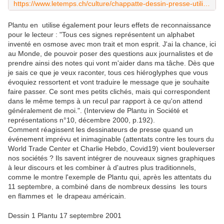
https://www.letemps.ch/culture/chappatte-dessin-presse-utilise-cliches-cest-vocabulaire
Plantu en utilise également pour leurs effets de reconnaissance
pour le lecteur : "Tous ces signes représentent un alphabet
inventé en osmose avec mon trait et mon esprit. J'ai la chance, ici
au Monde, de pouvoir poser des questions aux journalistes et de
prendre ainsi des notes qui vont m'aider dans ma tâche. Dès que
je sais ce que je veux raconter, tous ces hiéroglyphes que vous
évoquiez ressortent et vont traduire le message que je souhaite
faire passer. Ce sont mes petits clichés, mais qui correspondent
dans le même temps à un recul par rapport à ce qu'on attend
généralement de moi.". (Interview de Plantu in Société et
représentations n°10, décembre 2000, p.192).
Comment réagissent les dessinateurs de presse quand un
événement imprévu et inimaginable (attentats contre les tours du
World Trade Center et Charlie Hebdo, Covid19) vient bouleverser
nos sociétés ? Ils savent intégrer de nouveaux signes graphiques
à leur discours et les combiner à d'autres plus traditionnels,
comme le montre l'exemple de Plantu qui, après les attentats du
11 septembre, a combiné dans de nombreux dessins les tours
en flammes et le drapeau américain.
Dessin 1 Plantu 17 septembre 2001