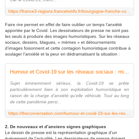
https://france3-regions.francetvinfo.fr/bourgogne-franche-comte/doubs/besancon/coronavirus-confinement-on-se-sent-utile-tant-que-dessinateur-presse-rigolo-service-1816460.html
Faire rire permet en effet de faire oublier un temps l’anxiété
apportée par le Covid. Les dessinateurs de presse ne sont pas
les seuls à produire des images humoristiques. Sur les réseaux
sociaux, dessins, blagues, « mèmes » et détournements
d’images foisonnent et cette contagion humoristique contribue à
soulager l’anxiété et la peur en dédramatisant la situation :
Humour et Covid-19 sur les réseaux sociaux : mieux vaut rire que périr !
Sujet éminemment sérieux, la Covid-19 se prête
particulièrement bien à son exploitation humoristique en
raison de la charge d'anxiété qu'elle véhicule. Tout au long
de cette pandémie persi...
https://theconversation.com/humour-et-covid-19-sur-les-reseaux-sociaux-mieux-vaut-rire-que-perir-152091
2. De nouveaux et d’anciens signes graphiques
Le dessin de presse est la représentation graphique d’un
événement de l’actualité. Les dessinateurs de presse doivent