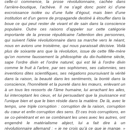
celle-ci commence, la prose révolutionnaire, cachée dans
l'arrière-boutique, l'achève. Il ne s'agit donc point ici d'une
excroissance isolée ou d'une fuite d'égout, mais bien d'une
institution et d'un genre de propagande destiné à étouffer dans la
boue ce qui peut rester de vivant et de sain dans la conscience
populaire. Outre ces raisons d'appeler sur cette catégorie
importante de la presse républicaine l'attention des personnes,
qui suivent l'idée révolutionnaire dans sa marche vers le néant,
nous en avions une troisième, qui nous paraissait décisive. Voilà
plus de soixante ans que la révolution, issue de cette fille-mère
qu'on nomme faussement la philosophie du dix-huitième siècle,
sape l'ordre divin et l'ordre naturel, qui est lié à l'ordre divin
comme le fruit à l'arbre, par ses sophismes, ses calomnies, ses
inventions dites scientifiques, ses négations poursuivant la vérité
dans la raison, la beauté dans les sentiments, la bonté dans la
conscience, l'honnêteté et la pureté dans les mœurs, enlevant un
à un tous les ressorts de l'âme humaine, lui arrachant les ailes,
lui interceptant les cieux, et lui persuadant que la jouissance est
l'unique bien et que le bien réside dans la matière. De là, avec le
temps, une triple corruption : corruption de la raison, corruption
du cœur et enfin corruption des sens. Et ces trois corruptions, en
se co-pénétrant et en se combinant les unes avec les autres, ont
engendré le matérialisme abject, lui a fait dire à un
révolutionnaire allemand : « je ne crois qu'à ce que je mange. »