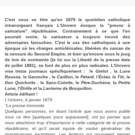
C'est sous ce titre qu'en 1879 le quotidien catholique
intransigeant français
L'Univers
évoque la "presse à
caricature" républicaine. Contrairement à ce que l'on
pourrait croire, la caricature a toujours trouvé des
adversaires farouches. C'est le cas des catholiques à une
époque où les charges anticléricales, libérées du carcan de
la censure du Second Empire, et bien qu'encore sous le joug
de lois de contrainte (la loi sur la Liberté de la presse date
de juillet 1881), se font de plus en plus radicales. L'Univers
vise treize journaux spécifiquement : le
Grelot
, la
Lune
Rousse,
le
Gavroche ,
le
Carillon,
le
Pétard,
l’
Éclair,
le
Titi, le
Don Quichotte
, le
Sans-Culotte,
le
Père-Duchène,
la
Petite
Lune,
l’
Étrille
et la
Lanterne de Bocquillon
.
Article édifiant !
L'Univers, 4 janvier 1879
"La presse immonde
Quelques personnes, en lisant l'article que nous avons publié
sous ce titre
[quelques jours auparavant]
, ont pu penser que
nous attachions trop d'importance à cette catégorie de la presse
républicaine, et qu'il serait injuste de vouloir généraliser de
monstrueuses exceptions. Les lecteurs qui pourraient penser