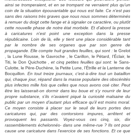
ainsi se tromperaient, et en se trompant ne verraient plus qu'un
coin de la situation épouvantable qui nous est faite. Ce n'est pas
sans des raisons très graves que nous nous sommes déterminés
à remuer du doigt cette fange et à signaler ce caractère, ou plutôt
cette nouvelle phase de notre état morbide. Et d'abord la presse
à caricatures n'est point une exception dans la presse
républicaine. Loin de là, elle y tient une place considérable tant
par le nombre de ses organes que par son genre de
propagande. Elle compte huit grandes feuilles, qui sont :
le Grelot
, la Lune Rousse, le Gavroche , le Carillon, le Pétard, l’Éclair, le
Titi, le Don Quichotte ,
et cinq petites feuilles qui sont:
le Sans-
Culotte, le Père-Duchène, la Petite Lune, l’Étrille
et la
Lanterne de
Bocquillon
. En tout treize journaux, c'est-à-dire tout un bataillon
qui, chaque jour, répand dans la masse populaire des obscénités
plus infectes mille fois que celles que nous avons osé citer. Peut
être les laisserait-on dormir dans leu boue et s'y nourrir de leur
propre substance, s'ils n'avaient piqué la curiosité malsaine du
public par un moyen d'autant plus efficace qu'il est moins moral.
Ce moyen consiste à placer sur le seuil de leurs portes des
caricatures qui, par des contorsions impures, arrêtent et
provoquent les passants. Voyez-vous ces cinq, six, dix
rassemblements échelonnés- dans une même-rue ? Ils ont pour
cause une caricature dans l'exercice de ses fonctions. Et ce que