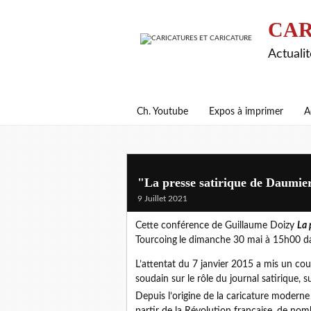
CAR
Actualit
Ch. Youtube
Expos à imprimer
A
"La presse satirique de Daumier
9 Juillet 2021
Cette conférence de Guillaume Doizy
La 
Tourcoing
le dimanche 30 mai à 15h00 dan
L’attentat du 7 janvier 2015 a mis un cou
soudain sur le rôle du journal satirique, su
Depuis l’origine de la caricature moderne
partir de la Révolution française, de nom