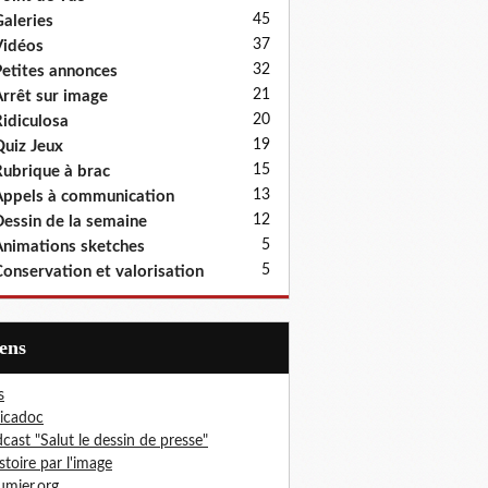
45
aleries
37
idéos
32
etites annonces
21
rrêt sur image
20
idiculosa
19
uiz Jeux
15
ubrique à brac
13
ppels à communication
12
essin de la semaine
5
nimations sketches
5
onservation et valorisation
iens
s
icadoc
cast "Salut le dessin de presse"
istoire par l'image
mier.org