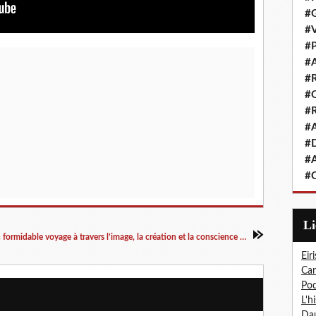
#G
#V
#P
#A
#R
#Q
#R
#A
#D
#A
#C
L
Josep, le film d'Aurel : un formidable voyage à travers l’image, la création et la conscience humaine
Eiri
Car
Pod
L'h
Dau