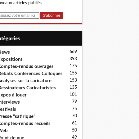
veaux articles publiés.
Catégories
669
News
393
xpositions
175
omptes-rendus ouvrages
156
ébats Conférences Colloques
153
nalyses sur la caricature
135
essinateurs Caricaturistes
101
xpos à louer
79
nterviews
75
estivals
70
resse "satirique"
61
omptes-rendus recueils
50
Web
49
oint de vue