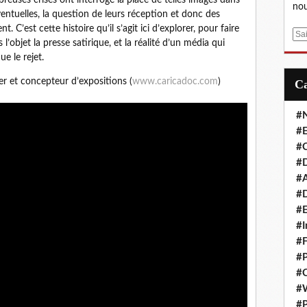
nou
éventuelles, la question de leurs réception et donc des
t. C’est cette histoire qu’il s’agit ici d’explorer, pour faire
E
s l’objet la presse satirique, et la réalité d’un média qui
m
ue le rejet.
a
i
er et concepteur d’expositions (
www.caricadoc.com
)
l
#
#E
#C
#D
#A
#D
#E
#I
#F
#P
#C
#
#P