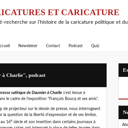
ICATURES ET CARICATURE
é-recherche sur l'histoire de la caricature politique et d
ccueil
Newsletter
Contact
Podcast
Quiz
 à Charlie", podcast
presse satirique de Daumier à Charlie
s'est tenue à
s le cadre de l'exposition "François Boucq et ses amis".
p de projecteur sur le dessin de presse, nous interrogeant
r la question de la liberté d’expression et de ses limites.
e
 au 16
siècle et son insertion dans certains journaux à
Abo
breuses crises ont interrogé la place de telles images dans