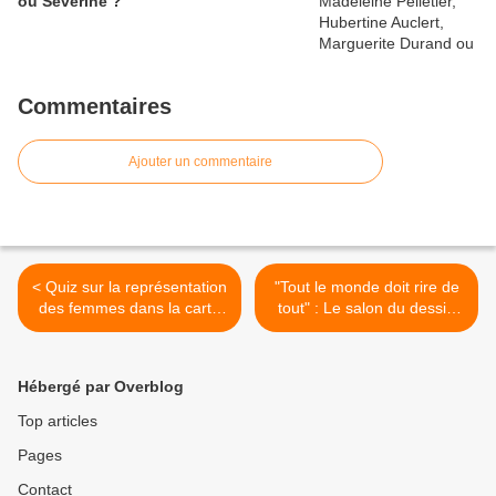
ou Séverine ?
Commentaires
Ajouter un commentaire
< Quiz sur la représentation
"Tout le monde doit rire de
des femmes dans la carte
tout" : Le salon du dessin
postale fantaisie-patriotique
de presse et de la
(1914-1918)
caricature veut devenir
accessible >
Hébergé par Overblog
Top articles
Pages
Contact