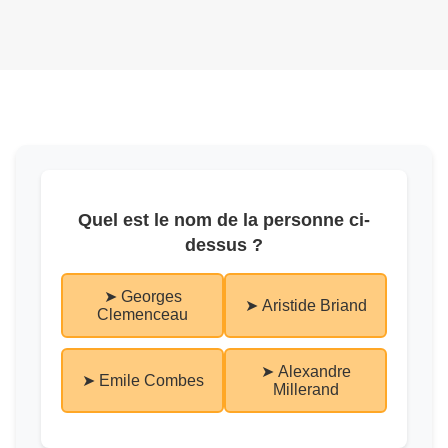
Quel est le nom de la personne ci-
dessus ?
➤ Georges
➤ Aristide Briand
Clemenceau
➤ Alexandre
➤ Emile Combes
Millerand