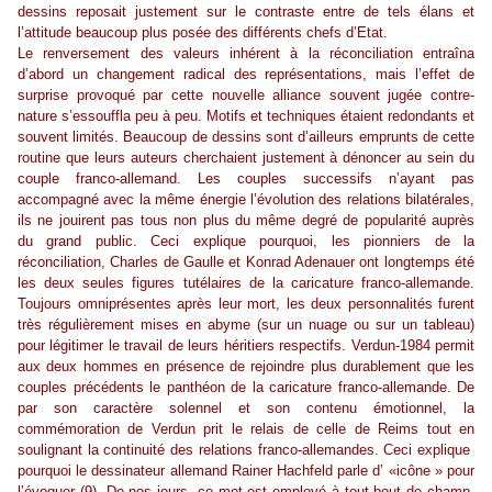
dessins reposait justement sur le contraste entre de tels élans et
l’attitude beaucoup plus posée des différents chefs d’Etat.
Le renversement des valeurs inhérent à la réconciliation entraîna
d’abord un changement radical des représentations, mais l’effet de
surprise provoqué par cette nouvelle alliance souvent jugée contre-
nature s’essouffla peu à peu. Motifs et techniques étaient redondants et
souvent limités. Beaucoup de dessins sont d’ailleurs emprunts de cette
routine que leurs auteurs cherchaient justement à dénoncer au sein du
couple franco-allemand. Les couples successifs n’ayant pas
accompagné avec la même énergie l’évolution des relations bilatérales,
ils ne jouirent pas tous non plus du même degré de popularité auprès
du grand public. Ceci explique pourquoi, les pionniers de la
réconciliation, Charles de Gaulle et Konrad Adenauer ont longtemps été
les deux seules figures tutélaires de la caricature franco-allemande.
Toujours omniprésentes après leur mort, les deux personnalités furent
très régulièrement mises en abyme (sur un nuage ou sur un tableau)
pour légitimer le travail de leurs héritiers respectifs. Verdun-1984 permit
aux deux hommes en présence de rejoindre plus durablement que les
couples précédents le panthéon de la caricature franco-allemande. De
par son caractère solennel et son contenu émotionnel, la
commémoration de Verdun prit le relais de celle de Reims tout en
soulignant la continuité des relations franco-allemandes. Ceci explique
pourquoi le dessinateur allemand Rainer Hachfeld parle d’ «icône » pour
l’évoquer (9). De nos jours, ce mot est employé à tout bout de champ.