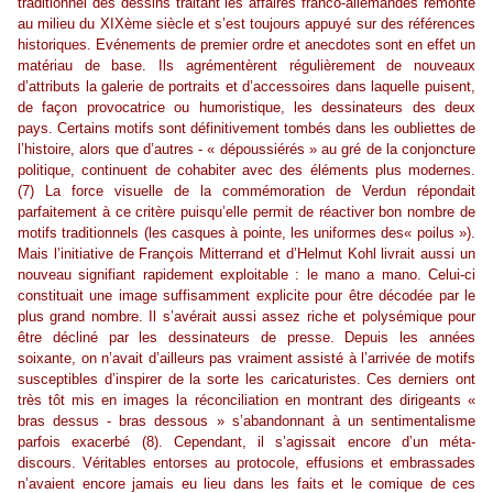
traditionnel des dessins traitant les affaires franco-allemandes remonte
au milieu du XIXème siècle et s’est toujours appuyé sur des références
historiques. Evénements de premier ordre et anecdotes sont en effet un
matériau de base. Ils agrémentèrent régulièrement de nouveaux
d’attributs la galerie de portraits et d’accessoires dans laquelle puisent,
de façon provocatrice ou humoristique, les dessinateurs des deux
pays. Certains motifs sont définitivement tombés dans les oubliettes de
l’histoire, alors que d’autres - « dépoussiérés » au gré de la conjoncture
politique, continuent de cohabiter avec des éléments plus modernes.
(7) La force visuelle de la commémoration de Verdun répondait
parfaitement à ce critère puisqu’elle permit de réactiver bon nombre de
motifs traditionnels (les casques à pointe, les uniformes des« poilus »).
Mais l’initiative de François Mitterrand et d’Helmut Kohl livrait aussi un
nouveau signifiant rapidement exploitable : le mano a mano. Celui-ci
constituait une image suffisamment explicite pour être décodée par le
plus grand nombre. Il s’avérait aussi assez riche et polysémique pour
être décliné par les dessinateurs de presse. Depuis les années
soixante, on n’avait d’ailleurs pas vraiment assisté à l’arrivée de motifs
susceptibles d’inspirer de la sorte les caricaturistes. Ces derniers ont
très tôt mis en images la réconciliation en montrant des dirigeants «
bras dessus - bras dessous » s’abandonnant à un sentimentalisme
parfois exacerbé (8). Cependant, il s’agissait encore d’un méta-
discours. Véritables entorses au protocole, effusions et embrassades
n’avaient encore jamais eu lieu dans les faits et le comique de ces