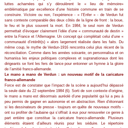
luttes acharnées qui s’y déroulèrent le « lieu de mémoire»
emblématique par excellence d’une histoire commune en train de se
construire. Victoire ou non, l’expérience - « l’Enfer » - de Verdun fut
sans conteste comparable des deux côtés de la ligne de front : la boue,
le feu et le plus souvent la mort. En 1984, le seul nom de Verdun
permettait d’évoquer clairement l’idée d’une « communauté de destin »
entre la France et l’Allemagne. Un concept qui complétait celui d’une «
communauté d’intérêt(s) » alors largement réalisée dans les faits. Du
même coup, le mythe de Verdun-1916 rencontra celui plus récent de la
réconciliation. Comme dans les années soixante, on personnalisa et on
humanisa les enjeux politiques complexes et supranationaux dont les
dirigeants se font les fers de lance pour entonner un hymne à la gloire
de l’amitié franco-allemande.
Le mano a mano de Verdun : un nouveau motif de la caricature
franco-allemande
Force est de constater que l’impact de la scène a aujourd’hui dépassé
la seule date du 22 septembre 1984 (6). Sorti de son contexte d’origine,
le mano a mano est désormais auréolé d’une popularité qui lui a peu à
peu permis de gagner en autonomie et en abstraction. Rien d’étonnant
si les dessinateurs de presse - toujours en quête de nouveaux motifs -
ont su profiter de l’aubaine qui s’offrait à eux pour renouveler ce genre à
part entière que constitue la caricature franco-allemande. Plusieurs
éléments étaient d’ailleurs réunis pour les séduire. Le répertoire