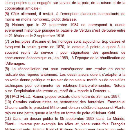
leurs peuples sont engagés sur la voix de la paix, de la raison et de la
coopération amicale».
(5) Côté allemand, il restait, à l’exception d’anciens combattants de
moins en moins nombreux, plutôt délaissé.
(6) Notons que le 22 septembre 1984 ne correspond à aucun
événement historique puisque la bataille de Verdun s’est déroulée entre
le 21 février et le 2 septembre 1916.
(7) Si les pipes d’écume et les horloges sont aujourd’hui trop datées et
évoquent la seule guerre de 1870, le casque à pointe a quant à lui
souvent repris du service : pour stigmatiser des questions de
concurrence économique ou, en 1989, à l’époque de la réunification de
l’Allemagne.
(8) La réconciliation eut pour conséquence une remise en cause
radicale des repères antérieurs. Les dessinateurs durent s’adapter à la
nouvelle donne politique et trouver de nouveaux motifs ou de nouvelles
techniques pour commenter les relations franco-allemandes. Notons
p.ex. l’exploitation récurrente du motif du « monde à l’envers ».
(9) HACHFELD, Rainer, propos extraits d’une lettre du 29 mars 1997.
(10) Certains caricaturistes se permettent des fantaisies. Emmanuel
Chaunu coiffe le président Mitterrand de son célèbre chapeau et Plantu
rajoute une petite queue à la tête en forme de poire d’Helmut Kohl.
(11) Dans un dessin publié le 05 septembre 1992 dans Le Monde,
Plantu inverse par exemple les rôles et place cette fois François
Mitterrand entre Helmut Kohl et Philippe Seguin pour faire le lien entre