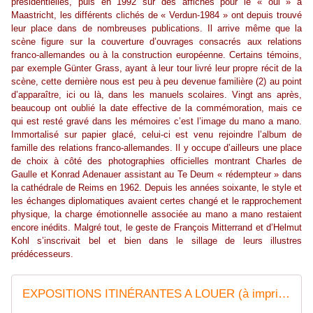
présidentielles, puis en 1992 sur des affiches pour le « oui » à
Maastricht, les différents clichés de « Verdun-1984 » ont depuis trouvé
leur place dans de nombreuses publications. Il arrive même que la
scène figure sur la couverture d’ouvrages consacrés aux relations
franco-allemandes ou à la construction européenne. Certains témoins,
par exemple Günter Grass, ayant à leur tour livré leur propre récit de la
scène, cette dernière nous est peu à peu devenue familière (2) au point
d’apparaître, ici ou là, dans les manuels scolaires. Vingt ans après,
beaucoup ont oublié la date effective de la commémoration, mais ce
qui est resté gravé dans les mémoires c’est l’image du mano a mano.
Immortalisé sur papier glacé, celui-ci est venu rejoindre l’album de
famille des relations franco-allemandes. Il y occupe d’ailleurs une place
de choix à côté des photographies officielles montrant Charles de
Gaulle et Konrad Adenauer assistant au Te Deum « rédempteur » dans
la cathédrale de Reims en 1962. Depuis les années soixante, le style et
les échanges diplomatiques avaient certes changé et le rapprochement
physique, la charge émotionnelle associée au mano a mano restaient
encore inédits. Malgré tout, le geste de François Mitterrand et d’Helmut
Kohl s’inscrivait bel et bien dans le sillage de leurs illustres
prédécesseurs.
EXPOSITIONS ITINÉRANTES A LOUER (à imprimer) pour médiathèques, centres culturels, mairies, comités d'entreprises, comités d'établissement, établissements scolaires...