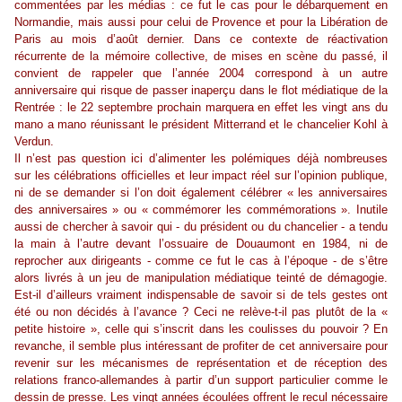
commentées par les médias : ce fut le cas pour le débarquement en
Normandie, mais aussi pour celui de Provence et pour la Libération de
Paris au mois d’août dernier. Dans ce contexte de réactivation
récurrente de la mémoire collective, de mises en scène du passé, il
convient de rappeler que l’année 2004 correspond à un autre
anniversaire qui risque de passer inaperçu dans le flot médiatique de la
Rentrée : le 22 septembre prochain marquera en effet les vingt ans du
mano a mano réunissant le président Mitterrand et le chancelier Kohl à
Verdun.
Il n’est pas question ici d’alimenter les polémiques déjà nombreuses
sur les célébrations officielles et leur impact réel sur l’opinion publique,
ni de se demander si l’on doit également célébrer « les anniversaires
des anniversaires » ou « commémorer les commémorations ». Inutile
aussi de chercher à savoir qui - du président ou du chancelier - a tendu
la main à l’autre devant l’ossuaire de Douaumont en 1984, ni de
reprocher aux dirigeants - comme ce fut le cas à l’époque - de s’être
alors livrés à un jeu de manipulation médiatique teinté de démagogie.
Est-il d’ailleurs vraiment indispensable de savoir si de tels gestes ont
été ou non décidés à l’avance ? Ceci ne relève-t-il pas plutôt de la «
petite histoire », celle qui s’inscrit dans les coulisses du pouvoir ? En
revanche, il semble plus intéressant de profiter de cet anniversaire pour
revenir sur les mécanismes de représentation et de réception des
relations franco-allemandes à partir d’un support particulier comme le
dessin de presse. Les vingt années écoulées offrent le recul nécessaire