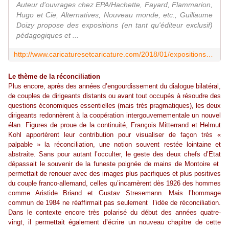
Auteur d'ouvrages chez EPA/Hachette, Fayard, Flammarion,
Hugo et Cie, Alternatives, Nouveau monde, etc., Guillaume
Doizy propose des expositions (en tant qu'éditeur exclusif)
pédagogiques et ...
http://www.caricaturesetcaricature.com/2018/01/expositions-itinerantes-a-louer.html
Le thème de la réconciliation
Plus encore, après des années d’engourdissement du dialogue bilatéral,
de couples de dirigeants distants ou avant tout occupés à résoudre des
questions économiques essentielles (mais très pragmatiques), les deux
dirigeants redonnèrent à la coopération intergouvernementale un nouvel
élan. Figures de proue de la continuité, François Mitterrand et Helmut
Kohl apportèrent leur contribution pour visualiser de façon très «
palpable » la réconciliation, une notion souvent restée lointaine et
abstraite. Sans pour autant l’occulter, le geste des deux chefs d’Etat
dépassait le souvenir de la funeste poignée de mains de Montoire et
permettait de renouer avec des images plus pacifiques et plus positives
du couple franco-allemand, celles qu’incarnèrent dès 1926 des hommes
comme Aristide Briand et Gustav Stresemann. Mais l’hommage
commun de 1984 ne réaffirmait pas seulement l’idée de réconciliation.
Dans le contexte encore très polarisé du début des années quatre-
vingt, il permettait également d’écrire un nouveau chapitre de cette