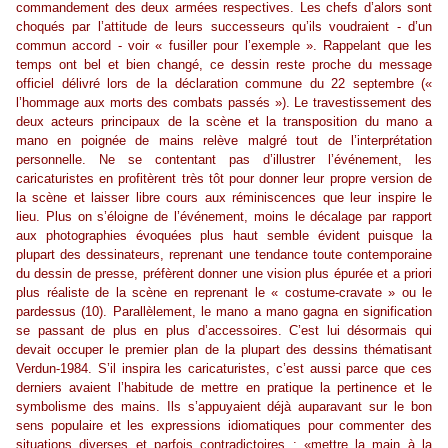
commandement des deux armées respectives. Les chefs d’alors sont
choqués par l’attitude de leurs successeurs qu’ils voudraient - d’un
commun accord - voir « fusiller pour l’exemple ». Rappelant que les
temps ont bel et bien changé, ce dessin reste proche du message
officiel délivré lors de la déclaration commune du 22 septembre («
l’hommage aux morts des combats passés »). Le travestissement des
deux acteurs principaux de la scène et la transposition du mano a
mano en poignée de mains relève malgré tout de l’interprétation
personnelle. Ne se contentant pas d’illustrer l’événement, les
caricaturistes en profitèrent très tôt pour donner leur propre version de
la scène et laisser libre cours aux réminiscences que leur inspire le
lieu. Plus on s’éloigne de l’événement, moins le décalage par rapport
aux photographies évoquées plus haut semble évident puisque la
plupart des dessinateurs, reprenant une tendance toute contemporaine
du dessin de presse, préfèrent donner une vision plus épurée et a priori
plus réaliste de la scène en reprenant le « costume-cravate » ou le
pardessus (10). Parallèlement, le mano a mano gagna en signification
se passant de plus en plus d’accessoires. C’est lui désormais qui
devait occuper le premier plan de la plupart des dessins thématisant
Verdun-1984. S’il inspira les caricaturistes, c’est aussi parce que ces
derniers avaient l’habitude de mettre en pratique la pertinence et le
symbolisme des mains. Ils s’appuyaient déjà auparavant sur le bon
sens populaire et les expressions idiomatiques pour commenter des
situations diverses et parfois contradictoires : «mettre la main à la