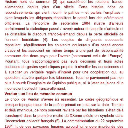
Histoire hors du commun (3) qui caractérise les relations franco-
allemandes depuis plus d’un siècle. Cette histoire riche de
rebondissements qui vient nourrir le pathos – et parfois l’emphase -
avec lesquels les dirigeants réhabilitent le passé lors des cérémonies
officielles. La rencontre de septembre 1984 illustre d’ailleurs
parfaitement la dialectique passé / avenir autour de laquelle s’articule et
se cristallise le discours franco-allemand depuis la perte officielle de
l’ennemi héréditaire (4). Les couples de dirigeants successifs
rappellent régulièrement les souvenirs douloureux d’un passé encore
vivace et les associent en même temps à une part de responsabilité
commune des deux pays pour l’avenir (notamment celui de l’Europe).
Pourtant, tous n’accompagnent pas leurs décisions et leurs actes
politiques de gestes symboliques propres à réveiller les consciences et
à susciter un véritable regain d’intérêt pour une coopération qui, au
quotidien, s’avère quelque fois laborieuse. Tous ne parviennent pas non
plus à nourrir l’imaginaire de l’opinion publique, ni à jeter les jalons d’un
inconscient collectif franco-allemand.
Verdun : un lieu de mémoire commun
Le choix de Verdun s’avère ici essentiel. Le cadre géographique et
presque topographique de la scène primait en cela sur la date. Terrible
et déjà mythique, ce nom souvent revisité par les historiens s’était déjà
transformé dans la première moitié du XXème siècle en symbole dans
l’inconscient collectif français (5). La commémoration du 22 septembre
1984 fit de ces paysages lunaires aujourd’hui encore imprégnés des