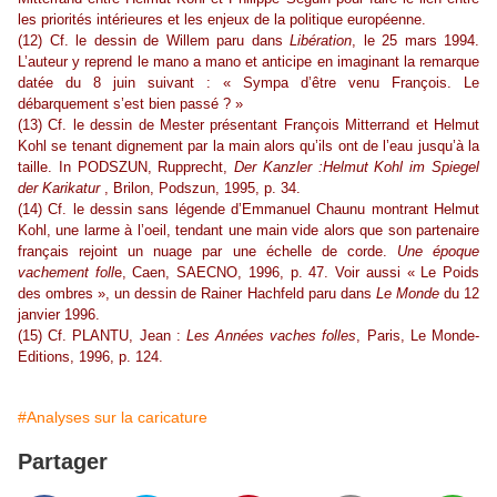
les priorités intérieures et les enjeux de la politique européenne.
(12) Cf. le dessin de Willem paru dans
Libération
, le 25 mars 1994.
L’auteur y reprend le mano a mano et anticipe en imaginant la remarque
datée du 8 juin suivant : « Sympa d’être venu François. Le
débarquement s’est bien passé ? »
(13) Cf. le dessin de Mester présentant François Mitterrand et Helmut
Kohl se tenant dignement par la main alors qu’ils ont de l’eau jusqu’à la
taille. In PODSZUN, Rupprecht,
Der Kanzler :Helmut Kohl im Spiegel
der Karikatur
, Brilon, Podszun, 1995, p. 34.
(14) Cf. le dessin sans légende d’Emmanuel Chaunu montrant Helmut
Kohl, une larme à l’oeil, tendant une main vide alors que son partenaire
français rejoint un nuage par une échelle de corde.
Une époque
vachement foll
e, Caen, SAECNO, 1996, p. 47. Voir aussi « Le Poids
des ombres », un dessin de Rainer Hachfeld paru dans
Le Monde
du 12
janvier 1996.
(15) Cf. PLANTU, Jean :
Les Années vaches folles
, Paris, Le Monde-
Editions, 1996, p. 124.
#Analyses sur la caricature
Partager