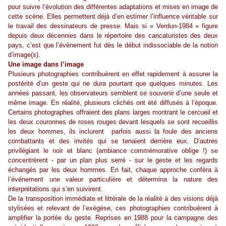
pour suivre l’évolution des différentes adaptations et mises en image de
cette scène. Elles permettent déjà d’en estimer l’influence véritable sur
le travail des dessinateurs de presse. Mais si « Verdun-1984 » figure
depuis deux décennies dans le répertoire des caricaturistes des deux
pays, c’est que l’événement fut dès le début indissociable de la notion
d’image(s).
Une image dans l’image
Plusieurs photographies contribuèrent en effet rapidement à assurer la
postérité d’un geste qui ne dura pourtant que quelques minutes. Les
années passant, les observateurs semblent se souvenir d’une seule et
même image. En réalité, plusieurs clichés ont été diffusés à l’époque.
Certains photographes offraient des plans larges montrant le cercueil et
les deux couronnes de roses rouges devant lesquels se sont recueillis
les deux hommes, ils inclurent parfois aussi la foule des anciens
combattants et des invités qui se tenaient derrière eux. D’autres
privilégiant le noir et blanc (ambiance commémorative oblige !) se
concentrèrent - par un plan plus serré - sur le geste et les regards
échangés par les deux hommes. En fait, chaque approche conféra à
l’événement une valeur particulière et détermina la nature des
interprétations qui s’en suivirent.
De la transposition immédiate et littérale de la réalité à des visions déjà
stylisées et relevant de l’exégèse, ces photographies contribuèrent à
amplifier la portée du geste. Reprises en 1988 pour la campagne des