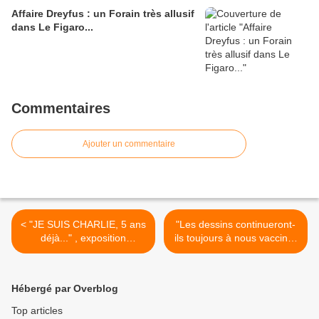
Affaire Dreyfus : un Forain très allusif
dans Le Figaro...
Commentaires
Ajouter un commentaire
< "JE SUIS CHARLIE, 5 ans
"Les dessins continueront-
déjà..." , exposition
ils toujours à nous vacciner
itinérante à imprimer
?", interview du dessinateur
Rousso >
Hébergé par Overblog
Top articles