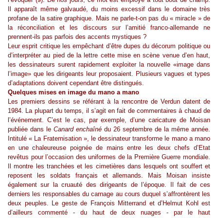
Il apparaît même galvaudé, du moins excessif dans le domaine très
profane de la satire graphique. Mais ne parle-t-on pas du « miracle » de
la réconciliation et les discours sur l’amitié franco-allemande ne
prennent-ils pas parfois des accents mystiques ?
Leur esprit critique les empêchant d’être dupes du décorum politique ou
d’interpréter au pied de la lettre cette mise en scène venue d’en haut,
les dessinateurs surent rapidement exploiter la nouvelle «image dans
l’image» que les dirigeants leur proposaient. Plusieurs vagues et types
d’adaptations doivent cependant être distingués.
Quelques mises en image du mano a mano
Les premiers dessins se référant à la rencontre de Verdun datent de
1984. La plupart du temps, il s’agit en fait de commentaires à chaud de
l’événement. C’est le cas, par exemple, d’une caricature de Moisan
publiée dans le
Canard enchaîné
du 26 septembre de la même année.
Intitulé « La Fraternisation », le dessinateur transforme le mano a mano
en une chaleureuse poignée de mains entre les deux chefs d’Etat
revêtus pour l’occasion des uniformes de la Première Guerre mondiale.
Il montre les tranchées et les cimetières dans lesquels ont souffert et
reposent les soldats français et allemands. Mais Moisan insiste
également sur la cruauté des dirigeants de l’époque. Il fait de ces
derniers les responsables du carnage au cours duquel s’affrontèrent les
deux peuples. Le geste de François Mitterrand et d’Helmut Kohl est
d’ailleurs commenté - du haut de deux nuages - par le haut