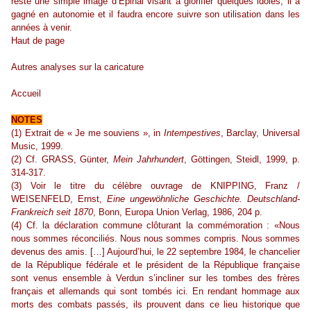
resté une simple image d’Epinal visant à glorifier quelques idoles, il a
gagné en autonomie et il faudra encore suivre son utilisation dans les
années à venir.
Haut de page
Autres analyses sur la caricature
Accueil
NOTES
(1) Extrait de « Je me souviens », in
Intempestives
, Barclay, Universal
Music, 1999.
(2) Cf. GRASS, Günter,
Mein Jahrhundert
, Göttingen, Steidl, 1999, p.
314-317.
(3) Voir le titre du célèbre ouvrage de KNIPPING, Franz /
WEISENFELD, Ernst,
Eine ungewöhnliche Geschichte. Deutschland-
Frankreich seit 1870
, Bonn, Europa Union Verlag, 1986, 204 p.
(4) Cf. la déclaration commune clôturant la commémoration : «Nous
nous sommes réconciliés. Nous nous sommes compris. Nous sommes
devenus des amis. […] Aujourd’hui, le 22 septembre 1984, le chancelier
de la République fédérale et le président de la République française
sont venus ensemble à Verdun s’incliner sur les tombes des frères
français et allemands qui sont tombés ici. En rendant hommage aux
morts des combats passés, ils prouvent dans ce lieu historique que