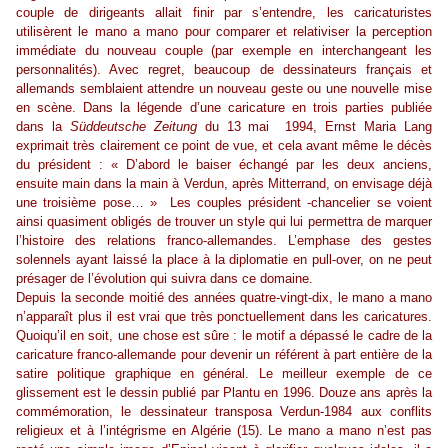
couple de dirigeants allait finir par s’entendre, les caricaturistes
utilisèrent le mano a mano pour comparer et relativiser la perception
immédiate du nouveau couple (par exemple en interchangeant les
personnalités). Avec regret, beaucoup de dessinateurs français et
allemands semblaient attendre un nouveau geste ou une nouvelle mise
en scène. Dans la légende d’une caricature en trois parties publiée
dans la
Süddeutsche Zeitung
du 13 mai 1994, Ernst Maria Lang
exprimait très clairement ce point de vue, et cela avant même le décès
du président : « D’abord le baiser échangé par les deux anciens,
ensuite main dans la main à Verdun, après Mitterrand, on envisage déjà
une troisième pose… » Les couples président -chancelier se voient
ainsi quasiment obligés de trouver un style qui lui permettra de marquer
l’histoire des relations franco-allemandes. L’emphase des gestes
solennels ayant laissé la place à la diplomatie en pull-over, on ne peut
présager de l’évolution qui suivra dans ce domaine.
Depuis la seconde moitié des années quatre-vingt-dix, le mano a mano
n’apparaît plus il est vrai que très ponctuellement dans les caricatures.
Quoiqu’il en soit, une chose est sûre : le motif a dépassé le cadre de la
caricature franco-allemande pour devenir un référent à part entière de la
satire politique graphique en général. Le meilleur exemple de ce
glissement est le dessin publié par Plantu en 1996. Douze ans après la
commémoration, le dessinateur transposa Verdun-1984 aux conflits
religieux et à l’intégrisme en Algérie (15). Le mano a mano n’est pas