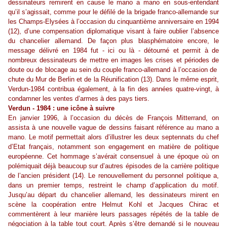
dessinateurs remirent en cause le mano a mano en sous-entendant
qu’il s’agissait, comme pour le défilé de la brigade franco-allemande sur
les Champs-Elysées à l’occasion du cinquantième anniversaire en 1994
(12), d’une compensation diplomatique visant à faire oublier l’absence
du chancelier allemand. De façon plus blasphématoire encore, le
message délivré en 1984 fut - ici ou là - détourné et permit à de
nombreux dessinateurs de mettre en images les crises et périodes de
doute ou de blocage au sein du couple franco-allemand à l’occasion de
chute du Mur de Berlin et de la Réunification (13). Dans le même esprit,
Verdun-1984 contribua également, à la fin des années quatre-vingt, à
condamner les ventes d’armes à des pays tiers.
Verdun - 1984 : une icône à suivre
En janvier 1996, à l’occasion du décès de François Mitterrand, on
assista à une nouvelle vague de dessins faisant référence au mano a
mano. Le motif permettait alors d’illustrer les deux septennats du chef
d’Etat français, notamment son engagement en matière de politique
européenne. Cet hommage s’avérait consensuel à une époque où on
polémiquait déjà beaucoup sur d’autres épisodes de la carrière politique
de l’ancien président (14). Le renouvellement du personnel politique a,
dans un premier temps, restreint le champ d’application du motif.
Jusqu’au départ du chancelier allemand, les dessinateurs mirent en
scène la coopération entre Helmut Kohl et Jacques Chirac et
commentèrent à leur manière leurs passages répétés de la table de
négociation à la table tout court. Après s’être demandé si le nouveau