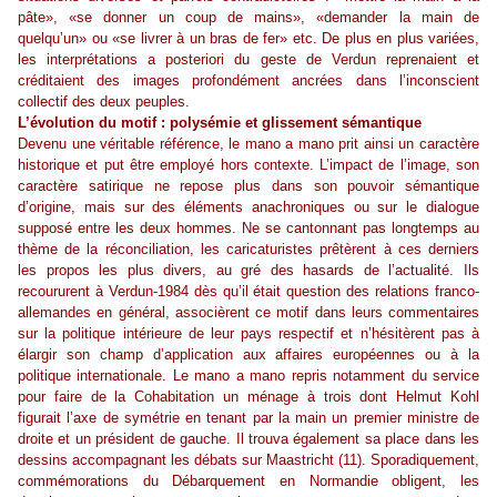
pâte», «se donner un coup de mains», «demander la main de
quelqu’un» ou «se livrer à un bras de fer» etc. De plus en plus variées,
les interprétations a posteriori du geste de Verdun reprenaient et
créditaient des images profondément ancrées dans l’inconscient
collectif des deux peuples.
L’évolution du motif : polysémie et glissement sémantique
Devenu une véritable référence, le mano a mano prit ainsi un caractère
historique et put être employé hors contexte. L’impact de l’image, son
caractère satirique ne repose plus dans son pouvoir sémantique
d’origine, mais sur des éléments anachroniques ou sur le dialogue
supposé entre les deux hommes. Ne se cantonnant pas longtemps au
thème de la réconciliation, les caricaturistes prêtèrent à ces derniers
les propos les plus divers, au gré des hasards de l’actualité. Ils
recoururent à Verdun-1984 dès qu’il était question des relations franco-
allemandes en général, associèrent ce motif dans leurs commentaires
sur la politique intérieure de leur pays respectif et n’hésitèrent pas à
élargir son champ d’application aux affaires européennes ou à la
politique internationale. Le mano a mano repris notamment du service
pour faire de la Cohabitation un ménage à trois dont Helmut Kohl
figurait l’axe de symétrie en tenant par la main un premier ministre de
droite et un président de gauche. Il trouva également sa place dans les
dessins accompagnant les débats sur Maastricht (11). Sporadiquement,
commémorations du Débarquement en Normandie obligent, les