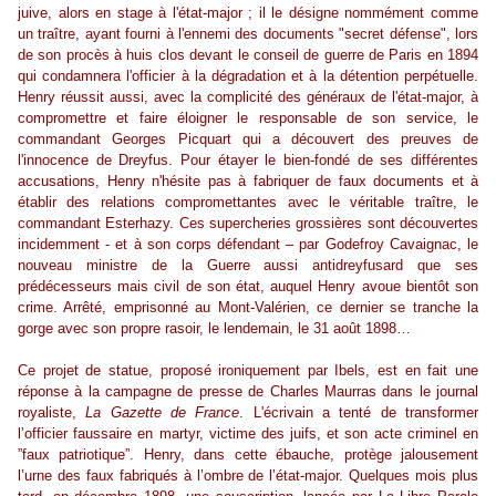
juive, alors en stage à l'état-major ; il le désigne nommément comme
un traître, ayant fourni à l'ennemi des documents "secret défense", lors
de son procès à huis clos devant le conseil de guerre de Paris en 1894
qui condamnera l'officier à la dégradation et à la détention perpétuelle.
Henry réussit aussi, avec la complicité des généraux de l'état-major, à
compromettre et faire éloigner le responsable de son service, le
commandant Georges Picquart qui a découvert des preuves de
l'innocence de Dreyfus. Pour étayer le bien-fondé de ses différentes
accusations, Henry n'hésite pas à fabriquer de faux documents et à
établir des relations compromettantes avec le véritable traître, le
commandant Esterhazy. Ces supercheries grossières sont découvertes
incidemment - et à son corps défendant – par Godefroy Cavaignac, le
nouveau ministre de la Guerre aussi antidreyfusard que ses
prédécesseurs mais civil de son état, auquel Henry avoue bientôt son
crime. Arrêté, emprisonné au Mont-Valérien, ce dernier se tranche la
gorge avec son propre rasoir, le lendemain, le 31 août 1898…
Ce projet de statue, proposé ironiquement par Ibels, est en fait une
réponse à la campagne de presse de Charles Maurras dans le journal
royaliste,
La Gazette de France
. L'écrivain a tenté de transformer
l’officier faussaire en martyr, victime des juifs, et son acte criminel en
”faux patriotique”. Henry, dans cette ébauche, protège jalousement
l’urne des faux fabriqués à l’ombre de l’état-major. Quelques mois plus