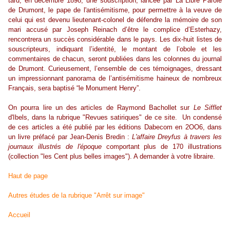
tard, en décembre 1898, une souscription, lancée par La Libre Parole
de Drumont, le pape de l'antisémitisme, pour permettre à la veuve de
celui qui est devenu lieutenant-colonel de défendre la mémoire de son
mari accusé par Joseph Reinach d’être le complice d’Esterhazy,
rencontrera un succès considérable dans le pays. Les dix-huit listes de
souscripteurs, indiquant l’identité, le montant de l’obole et les
commentaires de chacun, seront publiées dans les colonnes du journal
de Drumont. Curieusement, l’ensemble de ces témoignages, dressant
un impressionnant panorama de l’antisémitisme haineux de nombreux
Français, sera baptisé “le Monument Henry”.
On pourra lire un des articles de Raymond Bachollet sur
Le Sifflet
d'Ibels, dans la rubrique "Revues satiriques" de ce site. Un condensé
de ces articles a été publié par les éditions Dabecom en 2OO6, dans
un livre préfacé par Jean-Denis Bredin :
L'affaire Dreyfus à travers les
journaux illustrés de l'époque
comportant plus de 170 illustrations
(collection "les Cent plus belles images"). A demander à votre libraire.
Haut de page
Autres études de la rubrique "Arrêt sur image"
Accueil