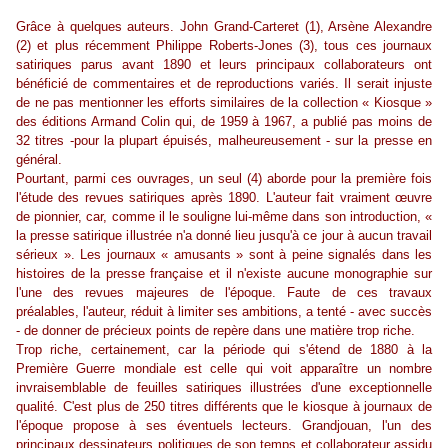
Grâce à quelques auteurs. John Grand-Carteret (1), Arsène Alexandre
(2) et plus récemment Philippe Roberts-Jones (3), tous ces journaux
satiriques parus avant 1890 et leurs principaux collaborateurs ont
bénéficié de commentaires et de reproductions variés. Il serait injuste
de ne pas mentionner les efforts similaires de la collection « Kiosque »
des éditions Armand Colin qui, de 1959 à 1967, a publié pas moins de
32 titres -pour la plupart épuisés, malheureusement - sur la presse en
général.
Pourtant, parmi ces ouvrages, un seul (4) aborde pour la première fois
l'étude des revues satiriques après 1890. L'auteur fait vraiment œuvre
de pionnier, car, comme il le souligne lui-même dans son introduction, «
la presse satirique illustrée n'a donné lieu jusqu'à ce jour à aucun travail
sérieux ». Les journaux « amusants » sont à peine signalés dans les
histoires de la presse française et il n'existe aucune monographie sur
l'une des revues majeures de l'époque. Faute de ces travaux
préalables, l'auteur, réduit à limiter ses ambitions, a tenté - avec succès
- de donner de précieux points de repère dans une matière trop riche.
Trop riche, certainement, car la période qui s'étend de 1880 à la
Première Guerre mondiale est celle qui voit apparaître un nombre
invraisemblable de feuilles satiriques illustrées d'une exceptionnelle
qualité. C'est plus de 250 titres différents que le kiosque à journaux de
l'époque propose à ses éventuels lecteurs. Grandjouan, l'un des
principaux dessinateurs politiques de son temps et collaborateur assidu