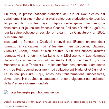
Dessin de André Gill, « Bulletin de vote »,
La Lune rousse
n° 37, 19/8/1877.
En effet, la presse satirique française de, XIe et XXe siècles est
certainement la plus riche et la plus variée des productions de tous les
temps et de tous les pays... depuis qu'un génial précurseur, le
dessinateur et journaliste français Charles Philipon eût mis au goût du
jour la satire politique et sociale, en créant « La Caricature » en 1830,
puis deux ans
plus tard, le fameux « Charivari » envié par l'Europe entière, deux
journaux à caricatures, où s'illustrèrent, en particulier, Daumier,
Granville, Cham, Bertall, et bien d'autres. Au fil des années, d'autres
journaux virent le jour : « La Lune », « L'Eclipse », « Les Hommes
d'aujourd'hui », animé surtout par André Gill, « Le Grelot », « Le
Hanneton », « Le Triboulet »... et les ancêtres des journaux « amusants
» : « Le Petit Journal pour rire », où collaborèrent Nadar et Grévin, et «
Le Journal pour rire » qui, après des transformations successives,
devait devenir « Le Journal amusant », encore vigoureux au lendemain
de la Première Guerre mondiale.
Dessin de Daumier, « Un quart d'heure après sa mort, il était encore en vie. »,
Le
Charivari
, 20/2/1866.