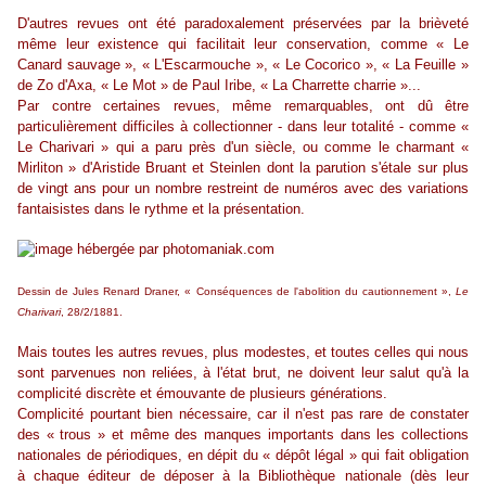
D'autres revues ont été paradoxalement préservées par la brièveté
même leur existence qui facilitait leur conservation, comme « Le
Canard sauvage », « L'Escarmouche », « Le Cocorico », « La Feuille »
de Zo d'Axa, « Le Mot » de Paul Iribe, « La Charrette charrie »...
Par contre certaines revues, même remarquables, ont dû être
particulièrement difficiles à collectionner - dans leur totalité - comme «
Le Charivari » qui a paru près d'un siècle, ou comme le charmant «
Mirliton » d'Aristide Bruant et Steinlen dont la parution s'étale sur plus
de vingt ans pour un nombre restreint de numéros avec des variations
fantaisistes dans le rythme et la présentation.
Dessin de Jules Renard Draner, « Conséquences de l'abolition du cautionnement »,
Le
Ch
arivari
, 28/2/1881.
Mais toutes les autres revues, plus modestes, et toutes celles qui nous
sont parvenues non reliées, à l'état brut, ne doivent leur salut qu'à la
complicité discrète et émouvante de plusieurs générations.
Complicité pourtant bien nécessaire, car il n'est pas rare de constater
des « trous » et même des manques importants dans les collections
nationales de périodiques, en dépit du « dépôt légal » qui fait obligation
à chaque éditeur de déposer à la Bibliothèque nationale (dès leur