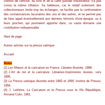
chemin de l'affiche, du livre et de la carte postale d'illustrateur, n'a pas
connu la même inflation. Sa faiblesse, car le relatif isolement des
collectionneurs limite trop les échanges, ne facilite pas la confrontation
des connaissances lacunaires des uns et des autres, et ne permet pas
de faire appel éventuellement aux derniers témoins d'une époque, ou à
leurs proches, qui pourraient apporter dans, ce vaste domaine une
contribution
indispensable.
Haut de page
Autres articles sur la presse satirique
Accueil
Notes
(1)
Les Mœurs et la caricature en France
, Librairie illustrée, 1888.
(2)
L’Art du rire et la caricature
, Librairies-Imprimeries réunies, vers
1895.
(3)
La Presse satirique illustrée entre 1860 et 1890
, Institut de Presse,
1956.
(4) J. Lethève,
La Caricature et la Presse sous la IIIe République
,
Armand Colin, 1961.