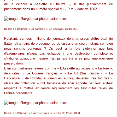
de la célèbre a Assiette au beurre », illustre plaisamment ce
phénomène dans un numéro spécial du « Rire » daté de 1902.
Dessin de Daumier, « Un parricide »,
Le Charivari
, 16/4/1850.
Pourtant, sur ces millions de journaux dont la raison d'être était de
flatter, d'instruire, de provoquer ou de distraire un court instant, combien
nous sont-ils parvenus ? On peut à la fois s'étonner que tant
d'exemplaires n'aient pas échappé à une destruction complète et
s'indigner qu'aucune mesure n'ait jamais été prise pour une meilleure
préservation.
Bien sûr, certaines revues comme « L'Assiette au beurre », « Le Rire »,
déjà cités, « Le Courrier français », « Le Gil Blas illustré », « La
Caricature » de Robida, et quelques autres, devenus très tôt des «
objets de collection » ont bénéficié du soin apporté par leur éditeur
respectif à mettre en vente régulièrement les fascicules reliés de
l'année précédente.
Dessin de Vallotton, « L'âge du papier »,
Le Cri de Paris
, 1898.