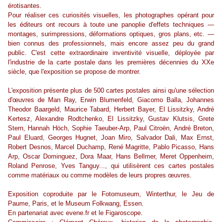
érotisantes.
Pour réaliser ces curiosités visuelles, les photographes opérant pour
les éditeurs ont recours à toute une panoplie d'effets techniques —
montages, surimpressions, déformations optiques, gros plans, etc. —
bien connus des professionnels, mais encore assez peu du grand
public. C'est cette extraordinaire inventivité visuelle, déployée par
l'industrie de la carte postale dans les premières décennies du XXe
siècle, que l'exposition se propose de montrer.
L'exposition présente plus de 500 cartes postales ainsi qu'une sélection
d'œuvres de Man Ray, Erwin Blumenfeld, Giacomo Balla, Johannes
Theodor Baargeld, Maurice Tabard, Herbert Bayer, El Lissitzky, André
Kertesz, Alexandre Rodtchenko, El Lissitzky, Gustav Klutsis, Grete
Stern, Hannah Höch, Sophie Taeuber-Arp, Paul Citroën, André Breton,
Paul Eluard, Georges Hugnet, Joan Miro, Salvador Dali, Max Ernst,
Robert Desnos, Marcel Duchamp, René Magritte, Pablo Picasso, Hans
Arp, Oscar Dominguez, Dora Maar, Hans Bellmer, Meret Oppenheim,
Roland Penrose, Yves Tanguy..., qui utilisèrent ces cartes postales
comme matériaux ou comme modèles de leurs propres œuvres.
Exposition coproduite par le Fotomuseum, Winterthur, le Jeu de
Paume, Paris, et le Museum Folkwang, Essen.
En partenariat avec evene.fr et le Figaroscope.