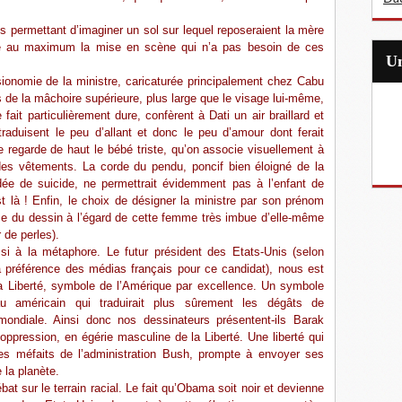
permettant d’imaginer un sol sur lequel reposeraient la mère
ifie au maximum la mise en scène qui n’a pas besoin de ces
ionomie de la ministre, caricaturée principalement chez Cabu
 de la mâchoire supérieure, plus large que le visage lui-même,
ait particulièrement dure, confèrent à Dati un air braillard et
raduisent le peu d’allant et donc le peu d’amour dont ferait
le regarde de haut le bébé triste, qu’on associe visuellement à
es vêtements. La corde du pendu, poncif bien éloigné de la
idée de suicide, ne permettrait évidemment pas à l’enfant de
t là ! Enfin, le choix de désigner la ministre par son prénom
nce du dessin à l’égard de cette femme très imbue d’elle-même
r de perles).
si à la métaphore. Le futur président des Etats-Unis (selon
la préférence des médias français pour ce candidat), nous est
la Liberté, symbole de l’Amérique par excellence. Un symbole
au américain qui traduirait plus sûrement les dégâts de
mondiale. Ainsi donc nos dessinateurs présentent-ils Barak
ppression, en égérie masculine de la Liberté. Une liberté qui
les méfaits de l’administration Bush, prompte à envoyer ses
 la planète.
ébat sur le terrain racial. Le fait qu’Obama soit noir et devienne