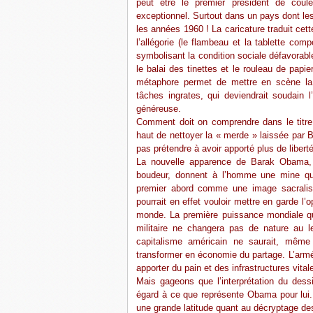
peut être le premier président de coul
exceptionnel. Surtout dans un pays dont les
les années 1960 ! La caricature traduit cette
l’allégorie (le flambeau et la tablette co
symbolisant la condition sociale défavorab
le balai des tinettes et le rouleau de papie
métaphore permet de mettre en scène la 
tâches ingrates, qui deviendrait soudain
généreuse.
Comment doit on comprendre dans le titre
haut de nettoyer la « merde » laissée par 
pas prétendre à avoir apporté plus de liber
La nouvelle apparence de Barak Obama, l
boudeur, donnent à l’homme une mine que
premier abord comme une image sacralisan
pourrait en effet vouloir mettre en garde l
monde. La première puissance mondiale qu
militaire ne changera pas de nature au l
capitalisme américain ne saurait, même 
transformer en économie du partage. L’arm
apporter du pain et des infrastructures vit
Mais gageons que l’interprétation du dess
égard à ce que représente Obama pour lui. 
une grande latitude quant au décryptage de