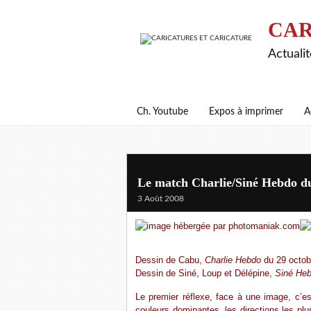
CAR
Actualit
Ch. Youtube
Expos à imprimer
A
Le match Charlie/Siné Hebdo du
3 Août 2008
Dessin de Cabu,
Charlie Hebdo
du 29 octob
Dessin de Siné, Loup et Délépine,
Siné He
Le premier réflexe, face à une image, c’est
couleurs dominantes, les directions les plu