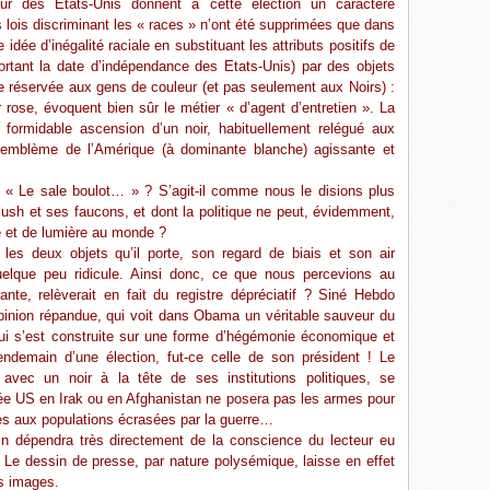
eur des Etats-Unis donnent à cette élection un caractère
 lois discriminant les « races » n’ont été supprimées que dans
 idée d’inégalité raciale en substituant les attributs positifs de
mportant la date d’indépendance des Etats-Unis) par des objets
le réservée aux gens de couleur (et pas seulement aux Noirs) :
r rose, évoquent bien sûr le métier « d’agent d’entretien ». La
formidable ascension d’un noir, habituellement relégué aux
 l’emblème de l’Amérique (à dominante blanche) agissante et
 « Le sale boulot… » ? S’agit-il comme nous le disions plus
Bush et ses faucons, et dont la politique ne peut, évidemment,
té et de lumière au monde ?
es deux objets qu’il porte, son regard de biais et son air
lque peu ridicule. Ainsi donc, ce que nous percevions au
te, relèverait en fait du registre dépréciatif ? Siné Hebdo
’opinion répandue, qui voit dans Obama un véritable sauveur du
i s’est construite sur une forme d’hégémonie économique et
endemain d’une élection, fut-ce celle de son président ! Le
avec un noir à la tête de ses institutions politiques, se
ée US en Irak ou en Afghanistan ne posera pas les armes pour
ales aux populations écrasées par la guerre…
in dépendra très directement de la conscience du lecteur eu
Le dessin de presse, par nature polysémique, laisse en effet
s images.