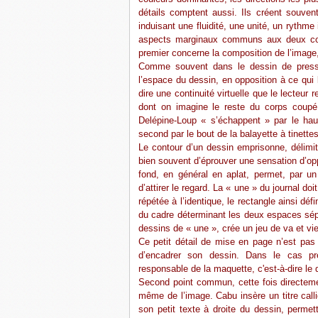
détails comptent aussi. Ils créent souvent
induisant une fluidité, une unité, un rythm
aspects marginaux communs aux deux c
premier concerne la composition de l’image, 
Comme souvent dans le dessin de presse,
l’espace du dessin, en opposition à ce qui 
dire une continuité virtuelle que le lecteu
dont on imagine le reste du corps coupé
Delépine-Loup « s’échappent » par le hau
second par le bout de la balayette à tinettes
Le contour d’un dessin emprisonne, délimit
bien souvent d’éprouver une sensation d’op
fond, en général en aplat, permet, par un 
d’attirer le regard. La « une » du journal d
répétée à l’identique, le rectangle ainsi déf
du cadre déterminant les deux espaces sépa
dessins de « une », crée un jeu de va et vie
Ce petit détail de mise en page n’est pas t
d’encadrer son dessin. Dans le cas pré
responsable de la maquette, c'est-à-dire le d
Second point commun, cette fois directement
même de l’image. Cabu insère un titre callig
son petit texte à droite du dessin, permet