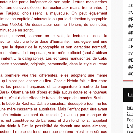
sinateur fait partie intégrante de son style. Lettres manuscrites
#G
criture cursive d’écolier (un écolier aux mains tremblantes…)
#V
me Faujour, choisissent la majuscule. On peut également
crimination capitale / minuscule ou par la distinction typographie
#P
e
Siné Hebdo
). Un dessinateur comme Honoré, de son côté,
#A
 minuscule en script.
#R
tiques, servent, comme on le voit, la lecture et donc la
#Q
scrite induit une forte dose d’humanité, mais également une
#R
 que la rigueur de la typographie et son caractère normatif,
nt informatif et imposant, voire même officiel (sauf à utiliser
#A
 imitent… la calligraphie). Les écritures manuscrites de Cabu
#D
nsée spontanée, originale, personnelle, dans le style du reste
#A
#C
à première vue très différentes, elles adoptent une même
i n’ont pas encore eu lieu. Charlie Hebdo fait le lien entre
s les prisons françaises et la progéniture à naître de leur
de Barak Obama ne fait d’ores et déjà aucun doute et le nouveau
L
ot », c'est-à-dire effacer le travail de sape des années Bush.
 : le bébé de Rachida Dati se suicidera, désespéré (comme les
Eiri
une mère cassante et autoritaire. Mais l’enfant peut être avant
Car
énitentiaire au bord du suicide (lui aussi) par manque de
, est constitué ici de barreaux et d’un fond noirs, rappelant
Pod
bu dénie à Dati la possibilité de devenir une mère aimante,
L'h
ustice. Le rose du fond, quoi que soutenu, n’est bien sûr pas
Dau