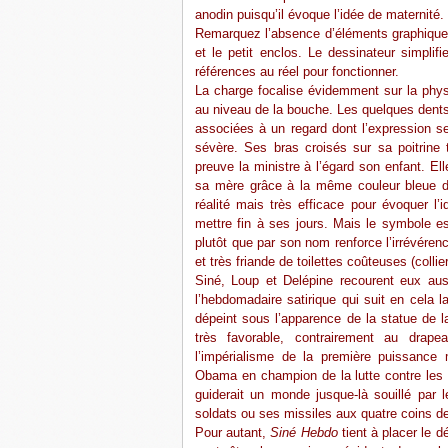
anodin puisqu’il évoque l’idée de maternité.
Remarquez l’absence d’éléments graphiques 
et le petit enclos. Le dessinateur simpl
références au réel pour fonctionner.
La charge focalise évidemment sur la phys
au niveau de la bouche. Les quelques dents
associées à un regard dont l’expression se f
sévère. Ses bras croisés sur sa poitrine t
preuve la ministre à l’égard son enfant. El
sa mère grâce à la même couleur bleue d
réalité mais très efficace pour évoquer l’
mettre fin à ses jours. Mais le symbole es
plutôt que par son nom renforce l’irrévére
et très friande de toilettes coûteuses (collie
Siné, Loup et Delépine recourent eux aus
l’hebdomadaire satirique qui suit en cela 
dépeint sous l’apparence de la statue de 
très favorable, contrairement au drape
l’impérialisme de la première puissance 
Obama en champion de la lutte contre les o
guiderait un monde jusque-là souillé par 
soldats ou ses missiles aux quatre coins de
Pour autant,
Siné Hebdo
tient à placer le d