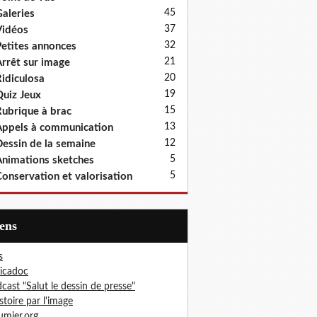
45
aleries
37
idéos
32
etites annonces
21
rrêt sur image
20
idiculosa
19
uiz Jeux
15
ubrique à brac
13
ppels à communication
12
essin de la semaine
5
nimations sketches
5
onservation et valorisation
iens
s
icadoc
cast "Salut le dessin de presse"
istoire par l'image
mier.org