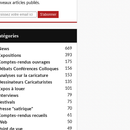
veaux articles publiés.
Catégories
669
News
393
xpositions
175
omptes-rendus ouvrages
156
ébats Conférences Colloques
153
nalyses sur la caricature
135
essinateurs Caricaturistes
101
xpos à louer
79
nterviews
75
estivals
70
resse "satirique"
61
omptes-rendus recueils
50
Web
49
oint de vue