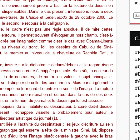
nou
 un environnement propre à faciliter la lecture du dessin en
e indispensables. Dans le cas présent, intéressons nous à deux
E
ouvertures de
Charlie
et
Siné Hebdo
du 29 octobre 2008. Le
m
le second le recours à la calligraphie.
a
 le cadre n’est pas une règle absolue. Il délimite certes
l’entoure. Il permet souvent d’évoquer un hors champ, c'est-à-
i
r recrée par imagination comme c’est le cas avec Obama-Liberté
l
 au niveau du tronc. Ici, les dessins de Cabu ou de Siné-
#
t, le premier au niveau de la chevelure de Rachida Dati, le
.
#E
e, insiste sur la dichotomie dedans/dehors et le regard risque
#C
pression sans cette échappée possible. Bien sûr, la couleur du
#D
jeu de contrastes, de mettre en valeur le sujet principal et
#A
oit se distinguer de celle des concurrents. Mais par sa géométrie
ini empêche le regard de rentrer ou sortir de l’image. La rupture
#D
rés induit une respiration et surtout dans le cas de ces deux
#E
nt entre le nom du journal et le dessin qui lui est associé.
#I
oujours dû à l’habileté du dessinateur. Encore doit-il décider
#F
sent, l’échappée visuelle a probablement pour auteur le
#P
irecteur artistique du journal (1)…
 liée à l’activité du dessinateur : les jeux d’écriture au sein
#C
raphique qui enserre la tête de la ministre. Siné, lui, dispose
#
tant d’équilibrer l’image plutôt centrée à gauche avec le bras
#P