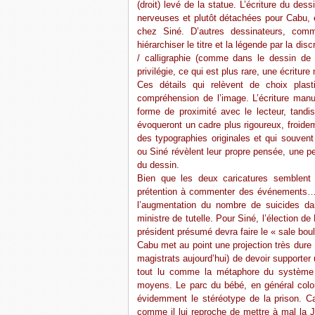
(droit) levé de la statue. L’écriture du des
nerveuses et plutôt détachées pour Cabu, é
chez Siné. D’autres dessinateurs, com
hiérarchiser le titre et la légende par la dis
/ calligraphie (comme dans le dessin d
privilégie, ce qui est plus rare, une écriture
Ces détails qui relèvent de choix plas
compréhension de l’image. L’écriture manu
forme de proximité avec le lecteur, tandis
évoqueront un cadre plus rigoureux, froideme
des typographies originales et qui souvent
ou Siné révèlent leur propre pensée, une pe
du dessin.
Bien que les deux caricatures semblent 
prétention à commenter des événements… qu
l’augmentation du nombre de suicides dan
ministre de tutelle. Pour Siné, l’élection 
président présumé devra faire le « sale boul
Cabu met au point une projection très dure
magistrats aujourd’hui) de devoir supporter 
tout lu comme la métaphore du système p
moyens. Le parc du bébé, en général coloré
évidemment le stéréotype de la prison. Ca
comme il lui reproche de mettre à mal la J