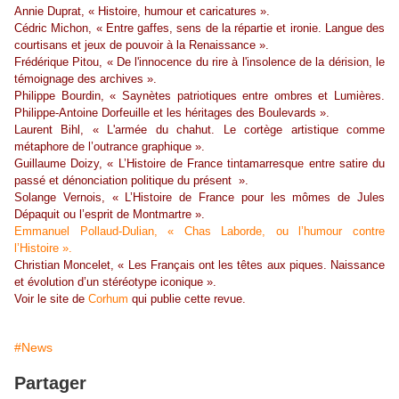
Annie Duprat, « Histoire, humour et caricatures ».
Cédric Michon, « Entre gaffes, sens de la répartie et ironie. Langue des
courtisans et jeux de pouvoir à la Renaissance ».
Frédérique Pitou, « De l'innocence du rire à l'insolence de la dérision, le
témoignage des archives ».
Philippe Bourdin, « Saynètes patriotiques entre ombres et Lumières.
Philippe-Antoine Dorfeuille et les héritages des Boulevards ».
Laurent Bihl, « L'armée du chahut. Le cortège artistique comme
métaphore de l’outrance graphique ».
Guillaume Doizy, « L’Histoire de France tintamarresque entre satire du
passé et dénonciation politique du présent ».
Solange Vernois, « L’Histoire de France pour les mômes de Jules
Dépaquit ou l’esprit de Montmartre ».
Emmanuel Pollaud-Dulian, « Chas Laborde, ou l’humour contre
l’Histoire ».
Christian Moncelet, « Les Français ont les têtes aux piques. Naissance
et évolution d’un stéréotype iconique ».
Voir le site de
Corhum
qui publie cette revue.
#News
Partager