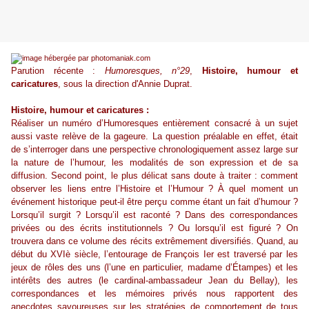
Parution récente :
Humoresques, n°29
,
Histoire, humour et
caricatures
, sous la direction d'Annie Duprat.
Histoire, humour et caricatures :
Réaliser un numéro d’Humoresques entièrement consacré à un sujet
aussi vaste relève de la gageure. La question préalable en effet, était
de s’interroger dans une perspective chronologiquement assez large sur
la nature de l’humour, les modalités de son expression et de sa
diffusion. Second point, le plus délicat sans doute à traiter : comment
observer les liens entre l’Histoire et l’Humour ? À quel moment un
événement historique peut-il être perçu comme étant un fait d’humour ?
Lorsqu’il surgit ? Lorsqu’il est raconté ? Dans des correspondances
privées ou des écrits institutionnels ? Ou lorsqu’il est figuré ? On
trouvera dans ce volume des récits extrêmement diversifiés. Quand, au
début du XVIè siècle, l’entourage de François Ier est traversé par les
jeux de rôles des uns (l’une en particulier, madame d’Étampes) et les
intérêts des autres (le cardinal-ambassadeur Jean du Bellay), les
correspondances et les mémoires privés nous rapportent des
anecdotes savoureuses sur les stratégies de comportement de tous