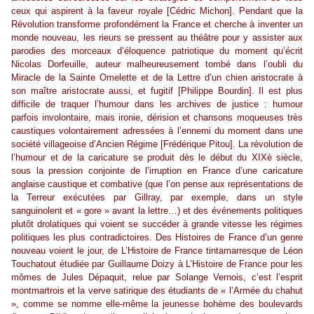
ceux qui aspirent à la faveur royale [Cédric Michon]. Pendant que la
Révolution transforme profondément la France et cherche à inventer un
monde nouveau, les rieurs se pressent au théâtre pour y assister aux
parodies des morceaux d’éloquence patriotique du moment qu’écrit
Nicolas Dorfeuille, auteur malheureusement tombé dans l’oubli du
Miracle de la Sainte Omelette et de la Lettre d’un chien aristocrate à
son maître aristocrate aussi, et fugitif [Philippe Bourdin]. Il est plus
difficile de traquer l’humour dans les archives de justice : humour
parfois involontaire, mais ironie, dérision et chansons moqueuses très
caustiques volontairement adressées à l’ennemi du moment dans une
société villageoise d’Ancien Régime [Frédérique Pitou]. La révolution de
l’humour et de la caricature se produit dès le début du XIXè siècle,
sous la pression conjointe de l’irruption en France d’une caricature
anglaise caustique et combative (que l’on pense aux représentations de
la Terreur exécutées par Gillray, par exemple, dans un style
sanguinolent et « gore » avant la lettre…) et des événements politiques
plutôt drolatiques qui voient se succéder à grande vitesse les régimes
politiques les plus contradictoires. Des Histoires de France d’un genre
nouveau voient le jour, de L’Histoire de France tintamarresque de Léon
Touchatout étudiée par Guillaume Doizy à L’Histoire de France pour les
mômes de Jules Dépaquit, relue par Solange Vernois, c’est l’esprit
montmartrois et la verve satirique des étudiants de « l’Armée du chahut
», comme se nomme elle-même la jeunesse bohème des boulevards