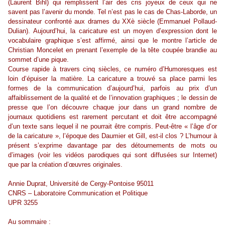
(Laurent Bihl) qui remplissent l’air des cris joyeux de ceux qui ne
savent pas l’avenir du monde. Tel n’est pas le cas de Chas-Laborde, un
dessinateur confronté aux drames du XXè siècle (Emmanuel Pollaud-
Dulian). Aujourd’hui, la caricature est un moyen d’expression dont le
vocabulaire graphique s’est affirmé, ainsi que le montre l’article de
Christian Moncelet en prenant l’exemple de la tête coupée brandie au
sommet d’une pique.
Course rapide à travers cinq siècles, ce numéro d’Humoresques est
loin d’épuiser la matière. La caricature a trouvé sa place parmi les
formes de la communication d’aujourd’hui, parfois au prix d’un
affaiblissement de la qualité et de l’innovation graphiques ; le dessin de
presse que l’on découvre chaque jour dans un grand nombre de
journaux quotidiens est rarement percutant et doit être accompagné
d’un texte sans lequel il ne pourrait être compris. Peut-être « l’âge d’or
de la caricature », l’époque des Daumier et Gill, est-il clos ? L’humour à
présent s’exprime davantage par des détournements de mots ou
d’images (voir les vidéos parodiques qui sont diffusées sur Internet)
que par la création d’œuvres originales.
Annie Duprat,
Université de Cergy-Pontoise 95011
CNRS – Laboratoire Communication et Politique
UPR 3255
Au sommaire :