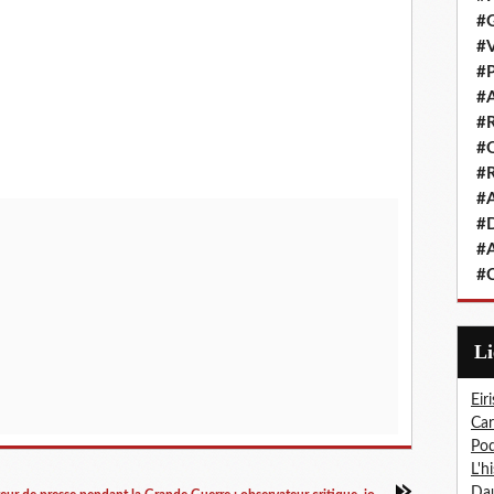
#G
#V
#P
#A
#R
#Q
#R
#A
#D
#A
#C
L
Eiri
Car
Pod
L'h
Dau