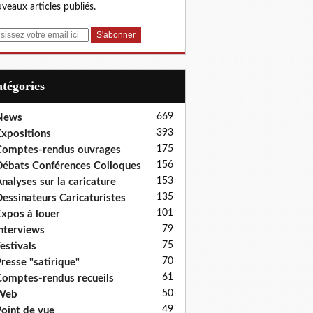
veaux articles publiés.
Catégories
669
News
393
xpositions
175
omptes-rendus ouvrages
156
ébats Conférences Colloques
153
nalyses sur la caricature
135
essinateurs Caricaturistes
101
xpos à louer
79
nterviews
75
estivals
70
resse "satirique"
61
omptes-rendus recueils
50
Web
49
oint de vue