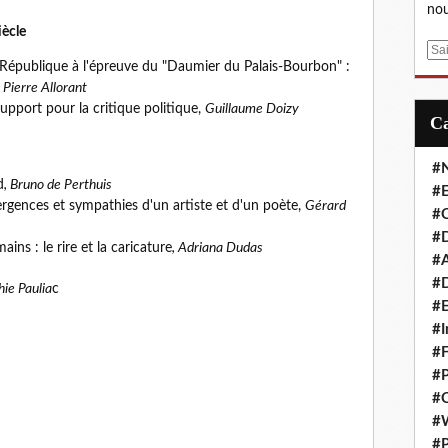
nou
iècle
E
 République à l'épreuve du "Daumier du Palais-Bourbon" :
m
,
Pierre Allorant
a
upport pour la critique politique,
Guillaume Doizy
i
l
#
d
, Bruno de Perthuis
#E
rgences et sympathies d'un artiste et d'un poète,
Gérard
#C
#D
ins : le rire et la caricature
, Adriana Dudas
#A
#D
hie Paulia
c
#E
#I
#F
#P
#C
#
#P