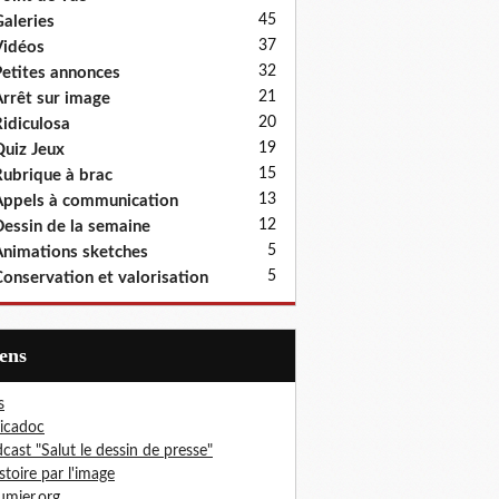
45
aleries
37
idéos
32
etites annonces
21
rrêt sur image
20
idiculosa
19
uiz Jeux
15
ubrique à brac
13
ppels à communication
12
essin de la semaine
5
nimations sketches
5
onservation et valorisation
iens
s
icadoc
cast "Salut le dessin de presse"
istoire par l'image
mier.org