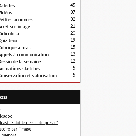
45
aleries
37
idéos
32
etites annonces
21
rrêt sur image
20
idiculosa
19
uiz Jeux
15
ubrique à brac
13
ppels à communication
12
essin de la semaine
5
nimations sketches
5
onservation et valorisation
iens
s
icadoc
cast "Salut le dessin de presse"
istoire par l'image
mier.org