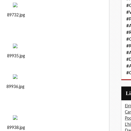
#G
#V
89732.jpg
#P
#A
#R
#Q
#R
#A
89935.jpg
#D
#A
#C
89936.jpg
L
Eiri
Car
Pod
L'h
89938.jpg
Dau