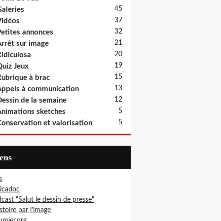
45
aleries
37
idéos
32
etites annonces
21
rrêt sur image
20
idiculosa
19
uiz Jeux
15
ubrique à brac
13
ppels à communication
12
essin de la semaine
5
nimations sketches
5
onservation et valorisation
iens
s
icadoc
cast "Salut le dessin de presse"
istoire par l'image
mier.org