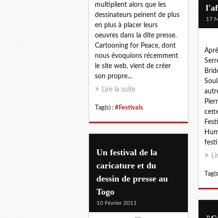
multiplient alors que les
l'a
dessinateurs peinent de plus
17 M
en plus à placer leurs
oeuvres dans la dite presse.
Cartooning for Peace, dont
Aprè
nous évoquions récemment
Serr
le site web, vient de créer
Brid
son propre...
Soul
Lire la suite
autr
Pier
Tag(s) :
#Festivals
cett
Fest
Humo
festi
Un festival de la
Li
caricature et du
Tag(s
dessin de presse au
Togo
10 Février 2011