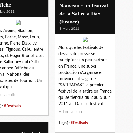
ffiche
Nouveau : un festival
ars 2011
de la Satire à Dax
(France)
3 Mars 2011
s Avoine, Blachon,
es, Barbe, Mose, Loup,
enne, Pierre Etaix, Jy,
Alors que les festivals de
as, Tignous, Cabu, entre
dessins de presse se
es, et Roger Brunel, c'est
multiplient un peu partout
re Ballouhey qui réalise
en France, une super
e année l'affiche du
production s'organise en
ival National des
province : il s'agit de
ristes de Tournon. Un
"SATIRADAX", le premier
val qui...
festival de la satire en France
re la suite
qui se tiendra du 2 au 5 Juin
2011 à... Dax. Le festival...
) :
#Festivals
Lire la suite
Tag(s) :
#Festivals