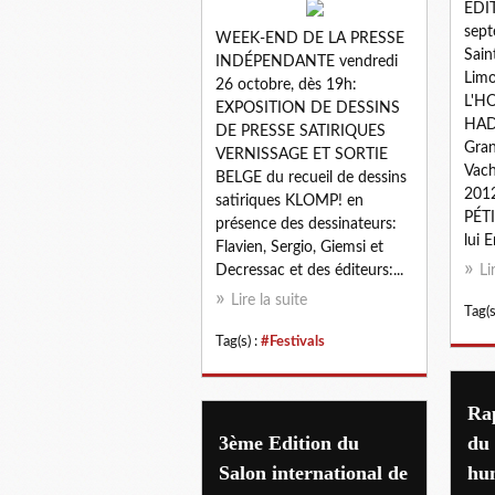
ÉDI
sept
WEEK-END DE LA PRESSE
Sain
INDÉPENDANTE vendredi
Limo
26 octobre, dès 19h:
L'H
EXPOSITION DE DESSINS
HAD
DE PRESSE SATIRIQUES
Gran
VERNISSAGE ET SORTIE
Vach
BELGE du recueil de dessins
2012
satiriques KLOMP! en
PÉTI
présence des dessinateurs:
lui E
Flavien, Sergio, Giemsi et
Decressac et des éditeurs:...
Li
Lire la suite
Tag(s
Tag(s) :
#Festivals
Rap
3ème Edition du
du 
Salon international de
hum