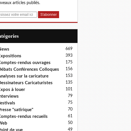
veaux articles publiés.
Catégories
669
News
393
xpositions
175
omptes-rendus ouvrages
156
ébats Conférences Colloques
153
nalyses sur la caricature
135
essinateurs Caricaturistes
101
xpos à louer
79
nterviews
75
estivals
70
resse "satirique"
61
omptes-rendus recueils
50
Web
49
oint de vue