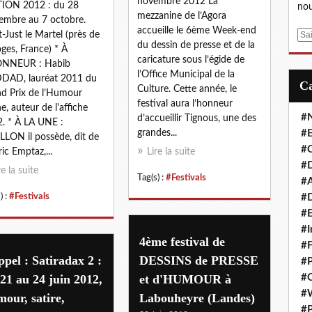
novembre 2012 La
TION 2012 : du 28
nou
mezzanine de l’Agora
embre au 7 octobre.
accueille le 6ème Week-end
t-Just le Martel (près de
E
du dessin de presse et de la
ges, France) * À
m
caricature sous l’égide de
ONNEUR : Habib
a
l’Office Municipal de la
DAD, lauréat 2011 du
i
Culture. Cette année, le
d Prix de l’Humour
l
festival aura l’honneur
e, auteur de l'affiche
#
d’accueillir Tignous, une des
. * À LA UNE :
grandes...
#E
LLON il possède, dit de
#C
ric Emptaz,...
Lire la suite
#D
re la suite
Tag(s) :
#Festivals
#A
) :
#Festivals
#D
#E
#I
4ème festival de
#F
pel : Satiradax 2 :
DESSINS de PRESSE
#P
21 au 24 juin 2012,
et d'HUMOUR à
#C
#
our, satire,
Labouheyre (Landes)
#P