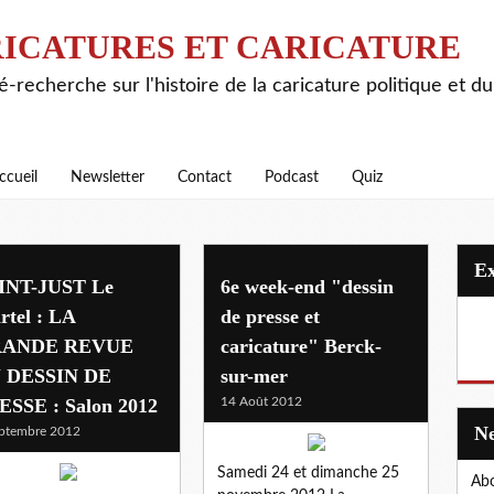
ICATURES ET CARICATURE
é-recherche sur l'histoire de la caricature politique et d
ccueil
Newsletter
Contact
Podcast
Quiz
INT-JUST Le
6e week-end "dessin
rtel : LA
de presse et
ANDE REVUE
caricature" Berck-
 DESSIN DE
sur-mer
ESSE : Salon 2012
14 Août 2012
ptembre 2012
Samedi 24 et dimanche 25
Abo