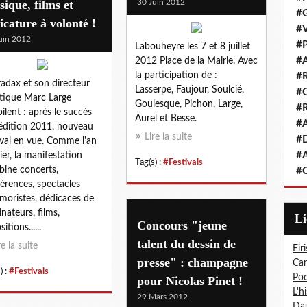
ique, films et
30 Juin 2012
#G
icature à volonté !
#V
uin 2012
#P
Labouheyre les 7 et 8 juillet
#A
2012 Place de la Mairie. Avec
la participation de :
#R
radax et son directeur
Lasserpe, Faujour, Soulcié,
#Q
stique Marc Large
Goulesque, Pichon, Large,
#R
ilent : après le succès
Aurel et Besse.
#A
'édition 2011, nouveau
Lire la suite
#D
ival en vue. Comme l'an
#A
ier, la manifestation
Tag(s) :
#Festivals
ine concerts,
#C
érences, spectacles
moristes, dédicaces de
inateurs, films,
L
Concours "jeune
itions......
talent du dessin de
re la suite
Eiri
presse" : champagne
Car
) :
#Festivals
Pod
pour Nicolas Pinet !
L'h
29 Mars 2012
Dau