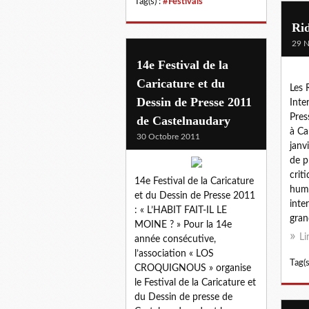
Tag(s) :
#Festivals
Ri
29 
14e Festival de la
Caricature et du
Les 
Dessin de Presse 2011
Inte
Pres
de Castelnaudary
à Ca
30 Octobre 2011
janv
de p
criti
14e Festival de la Caricature
humo
et du Dessin de Presse 2011
inte
: « L’HABIT FAIT-IL LE
gran
MOINE ? » Pour la 14e
Li
année consécutive,
l’association « LOS
Tag(s
CROQUIGNOUS » organise
le Festival de la Caricature et
du Dessin de presse de