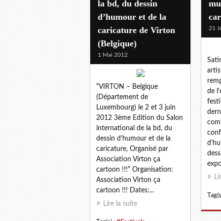
la bd, du dessin
mus
d’humour et de la
car
caricature de Virton
21 J
(Belgique)
1 Mai 2012
Sati
arti
remp
“VIRTON – Belgique
de l
(Département de
fest
Luxembourg) le 2 et 3 juin
dern
2012 3ème Edition du Salon
comb
international de la bd, du
conf
dessin d’humour et de la
d'hu
caricature, Organisé par
dess
Association Virton ça
expos
cartoon !!!” Organisation:
Li
Association Virton ça
cartoon !!! Dates:...
Tag(s
Lire la suite