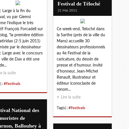
Festival de Téloché
21 Mai 2011
 Large à la fin du
ival, vu par Giemsi
e l'indique le très
tif François Forcadell sur
Ce week-end, Teloché dans
blog, "la première édition
la Sarthe (près de la ville du
atiridax (2-5 juin 2011)
Mans) accueille 30
nisée par le dessinateur
dessinateurs professionnels
 Large avec le concours
au 4e Festival de la
a ville de Dax a été une
caricature, du dessin de
de...
presse et d’humour. Invité
d’honneur, Jean-Michel
re la suite
Renault, illustrateur et
éditeur iconoclaste de
) :
#Festivals
renom...
Lire la suite
Tag(s) :
#Festivals
tival National des
moristes de
urnon, Ballouhey à