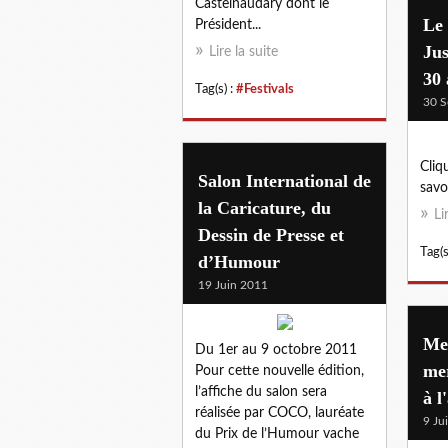
Castelnaudary dont le
Le 
Président...
Jus
Lire la suite
30 
Tag(s) :
#Festivals
30 S
Cliq
Salon International de
savoi
la Caricature, du
Li
Dessin de Presse et
Tag(s
d’Humour
19 Juin 2011
Mer
Du 1er au 9 octobre 2011
me
Pour cette nouvelle édition,
l’affiche du salon sera
à l
réalisée par COCO, lauréate
9 Ju
du Prix de l’Humour vache