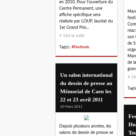
en 2010. Pour l’ouverture du
Centre Permanent, une
Marc
affiche spécifique sera
fest
réalisée par LOUP, lauréat du
Comm
1er Grand Prix...
réac
Lire la suite
son 
de S
Tag(s) :
#Festivals
orga
Marc
de l
gran
Un salon international
Li
du dessin de presse au
Tag(s
Mémorial de Caen les
22 et 23 avril 2011
20 Mars 2011
Fes
Hu
Depuis plusieurs années, les
To
salons de dessin de presse se