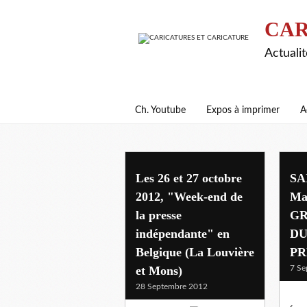
CAR
Actualit
Ch. Youtube
Expos à imprimer
A
festivals
Les 26 et 27 octobre
SA
2012, "Week-end de
Ma
la presse
GR
indépendante" en
DU
Belgique (La Louvière
PR
et Mons)
7 Se
28 Septembre 2012