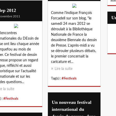
dep 2012
Comme l'indique François
Novembre 2011
Forcadell sur son blog, "le
samedi 24 mars 2012 se
déroulait à la Bibliothèque
Rencontres
Nationale de France la
rnationales du DEssin de
deuxième Biennale du dessin
se ont lieu chaque année
de Presse. L’après-midi a vu
rquefou au mois de
se dérouler plusieurs débats,
ier. Ce festival de dessin
le premier concernait la
resse propose un regard
caricature et...
que, réfléchi et aussi
Lire la suite
ristique sur l'actualité
rnationale et sur les
Tag(s) :
#Festivals
des questions...
re la suite
) :
#Festivals
Un nouveau festival
international du