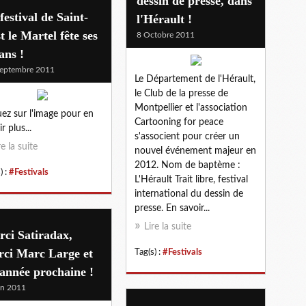
dessin de presse, dans
festival de Saint-
l'Hérault !
t le Martel fête ses
8 Octobre 2011
ans !
eptembre 2011
Le Département de l'Hérault,
le Club de la presse de
Montpellier et l'association
uez sur l'image pour en
Cartooning for peace
r plus...
s'associent pour créer un
re la suite
nouvel événement majeur en
2012. Nom de baptème :
) :
#Festivals
L'Hérault Trait libre, festival
international du dessin de
presse. En savoir...
Lire la suite
ci Satiradax,
rci Marc Large et
Tag(s) :
#Festivals
'année prochaine !
in 2011