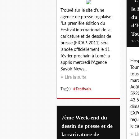
"C
la 
Trouvé sur le site d'une
du 
agence de presse togolaise :
"La première édition du
d’
Festival international de la
To
caricature et de dessins de
18 
presse (FICAP-2011) sera
lancée officiellement le 11
février prochain à Lomé, a
Hosp
appris mercredi l’Agence
Tour
Savoir News...
tous
Lire la suite
mard
Août
Tag(s) :
#Festivals
5920
43 5
dim
EXP
7ème Week-end du
reçu
dessin de presse et de
le ca
la caricature de
Li