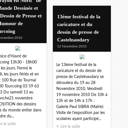
rayon en Nord" de
Bande Dessinée et
Dessin de Presse et
13ème festival de la
Humour de
caricature et du
urcoing
dessin de presse de
Novembre 2010
Castelnaudary
12 Novembre 2010
ice d'Havré de
coing 13h30 - 18h00
Le 13ème festival de la
 les jours. Fermé le
caricature et du dessin de
i, les jours fériés et en
presse de Castelnaudary se
 100 Rue de Tournai
déroulera du 19 au 28
0 Tourcoing 03 59 63
Novembre 2010. Vendredi
3 Du samedi 13 au
19 novembre 2010 De 10h à
anche21 novembre
12h et de 14h à 17h :
OSITION des dessins
Galerie Paul SIBRA (Mairie)
s du monde entier dans
Visite de l’exposition par les
dre du...
scolaires ayant participé...
re la suite
Lire la suite