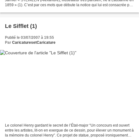
1859 » (1). C’est par ces mots que débute la notice qui lui est consacrée par
Henri Béraldi en 1892 dans...
Le Sifflet (1)
Publié le 03/07/2007 à 19:55
Par
CaricaturesetCaricature
Le colonel Henry gardant le secret de l’État-major “Un concours est ouvert
entre les artistes, lit-on en exergue de ce dessin, pour élever un monument à
la mémoire du colonel Henry”. Ce projet de statue, proposé ironiquement