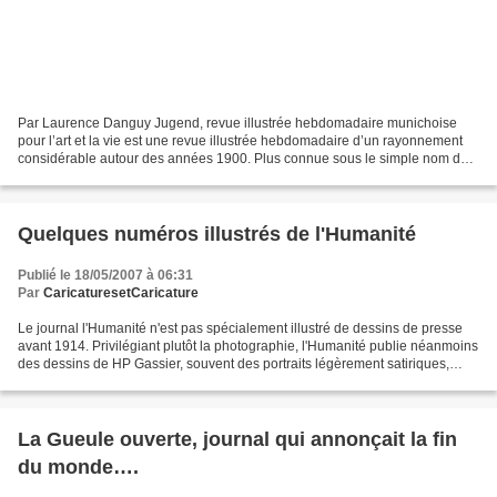
Par Laurence Danguy Jugend, revue illustrée hebdomadaire munichoise
pour l’art et la vie est une revue illustrée hebdomadaire d’un rayonnement
considérable autour des années 1900. Plus connue sous le simple nom de
Jugend, en français « jeunesse », cette...
Quelques numéros illustrés de l'Humanité
Publié le 18/05/2007 à 06:31
Par
CaricaturesetCaricature
Le journal l'Humanité n'est pas spécialement illustré de dessins de presse
avant 1914. Privilégiant plutôt la photographie, l'Humanité publie néanmoins
des dessins de HP Gassier, souvent des portraits légèrement satiriques,
voire des dessins politiques...
La Gueule ouverte, journal qui annonçait la fin
du monde….