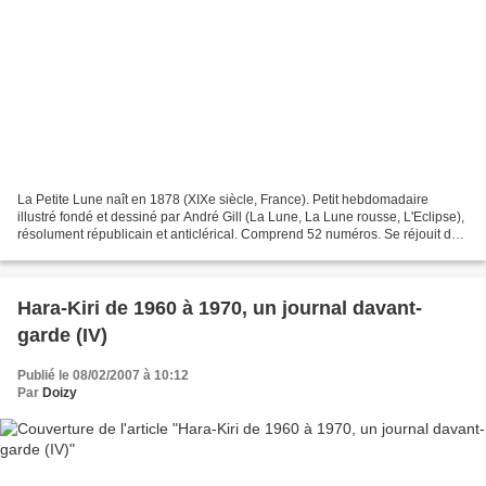
La Petite Lune naît en 1878 (XIXe siècle, France). Petit hebdomadaire
illustré fondé et dessiné par André Gill (La Lune, La Lune rousse, L'Eclipse),
résolument républicain et anticlérical. Comprend 52 numéros. Se réjouit des
progrès électoraux de la République...
Hara-Kiri de 1960 à 1970, un journal davant-
garde (IV)
Publié le 08/02/2007 à 10:12
Par
Doizy