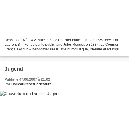
Dessin de Uzès, « A. Villette », Le Courrier français n° 20, 17/5/1885. Par
Laurent Bihl Fondé par le publicitaire Jules Roques en 1884, Le Courrier
Français est un « hebdomadaire illustré humoristique, littéraire et artistique »
de format 30X40, imprimé...
Jugend
Publié le 07/06/2007 à 21:02
Par
CaricaturesetCaricature