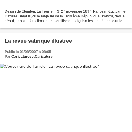
Dessin de Steinlen, La Feuille n°3, 27 novembre 1897. Par Jean-Luc Jarnier
L’affaire Dreyfus, crise majeure de la Troisième République, s’ancra, dès le
début, dans un fort climat d’antisémitisme et aiguisa les inquiétudes sur le
supposé complot et péril...
La revue satirique illustrée
Publié le 01/08/2007 à 08:05
Par
CaricaturesetCaricature