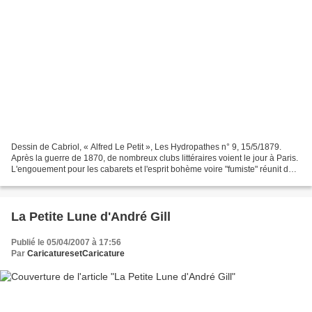
Dessin de Cabriol, « Alfred Le Petit », Les Hydropathes n° 9, 15/5/1879.
Après la guerre de 1870, de nombreux clubs littéraires voient le jour à Paris.
L'engouement pour les cabarets et l'esprit bohème voire "fumiste" réunit des
artistes à l'esprit novateur...
La Petite Lune d'André Gill
Publié le 05/04/2007 à 17:56
Par
CaricaturesetCaricature