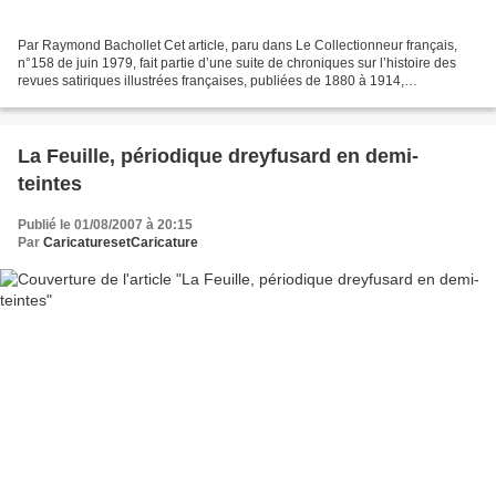
Par Raymond Bachollet Cet article, paru dans Le Collectionneur français,
n°158 de juin 1979, fait partie d’une suite de chroniques sur l’histoire des
revues satiriques illustrées françaises, publiées de 1880 à 1914,
occasionnellement sur l’affiche publicitaire...
La Feuille, périodique dreyfusard en demi-
teintes
Publié le 01/08/2007 à 20:15
Par
CaricaturesetCaricature