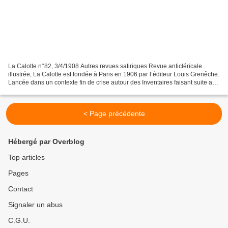
La Calotte n°82, 3/4/1908 Autres revues satiriques Revue anticléricale
illustrée, La Calotte est fondée à Paris en 1906 par l’éditeur Louis Grenêche.
Lancée dans un contexte fin de crise autour des Inventaires faisant suite au
vote et à l’application...
< Page précédente
Hébergé par Overblog
Top articles
Pages
Contact
Signaler un abus
C.G.U.