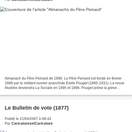
Almanach du Père Peinard de 1898. Le Père Peinard est fondé en février
1889 par le militant ouvrier anarchiste Emile Pouget (1860-1931). La revue
illustrée deviendra La Sociale en 1895 et 1896. Pouget prône la grève
générale, attaque et dénonce le capitalisme,...
Le Bulletin de vote (1877)
Publié le 21/04/2007 à 08:42
Par
CaricaturesetCaricature