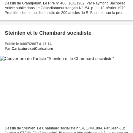
Dessin de Grandjouan, Le Rire n° 406, 16/8/1902. Par Raymond Bachollet
Article publié dans Le Collectionneur français N°154, p. 11-13, février 1979.
Première chronique d'une suite de 200 articles de R. Bachollet sur la presse
satirique illustrée (de 1870...
Steinlen et le Chambard socialiste
Publié le 04/07/2007 à 13:14
Par
CaricaturesetCaricature
Dessin de Steinlen, Le Chambard socialiste n°14, 17/4/1894. Par Jean-Luc
Jarnier « STEINLEN (Alexandre), illustrateur très parisien, né à Lausanne en