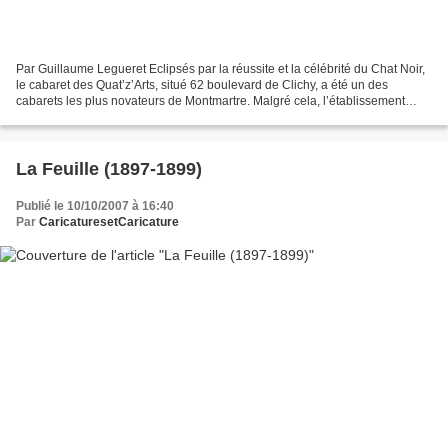
Par Guillaume Legueret Eclipsés par la réussite et la célébrité du Chat Noir,
le cabaret des Quat’z’Arts, situé 62 boulevard de Clichy, a été un des
cabarets les plus novateurs de Montmartre. Malgré cela, l’établissement
reste peu connu de nos jours des...
La Feuille (1897-1899)
Publié le 10/10/2007 à 16:40
Par
CaricaturesetCaricature