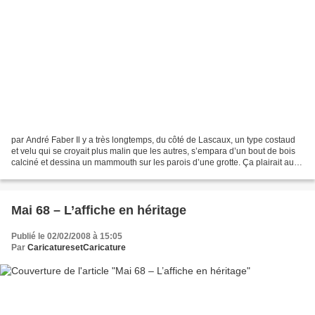
par André Faber Il y a très longtemps, du côté de Lascaux, un type costaud
et velu qui se croyait plus malin que les autres, s’empara d’un bout de bois
calciné et dessina un mammouth sur les parois d’une grotte. Ça plairait aux
gosses et montrerait ainsi...
Mai 68 – L’affiche en héritage
Publié le 02/02/2008 à 15:05
Par
CaricaturesetCaricature