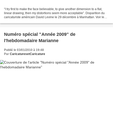
“I try first to make the face believable, to give another dimension to a flat,
linear drawing; then my distortions seem more acceptable”. Disparition du
caricaturiste américain David Levine le 29 décembre à Manhattan. Voir le
site de David Lévine, un...
Numéro spécial "Année 2009" de
l'hebdomadaire Marianne
Publié le 03/01/2010 à 19:48
Par
CaricaturesetCaricature