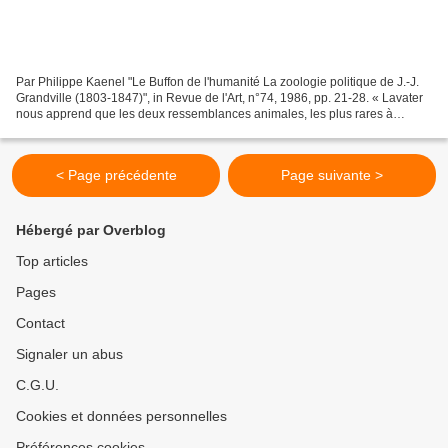
Par Philippe Kaenel "Le Buffon de l'humanité La zoologie politique de J.-J.
Grandville (1803-1847)", in Revue de l'Art, n°74, 1986, pp. 21-28. « Lavater
nous apprend que les deux ressemblances animales, les plus rares à
rencontrer chez l'homme, sont celles...
< Page précédente
Page suivante >
Hébergé par Overblog
Top articles
Pages
Contact
Signaler un abus
C.G.U.
Cookies et données personnelles
Préférences cookies