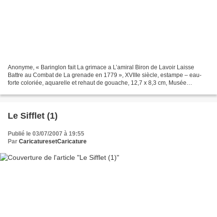
Anonyme, « Baringlon fait La grimace a L’amiral Biron de Lavoir Laisse
Battre au Combat de La grenade en 1779 », XVIIIe siècle, estampe – eau-
forte coloriée, aquarelle et rehaut de gouache, 12,7 x 8,3 cm, Musée
National de la Coopération franco-américaine,...
Le Sifflet (1)
Publié le 03/07/2007 à 19:55
Par
CaricaturesetCaricature