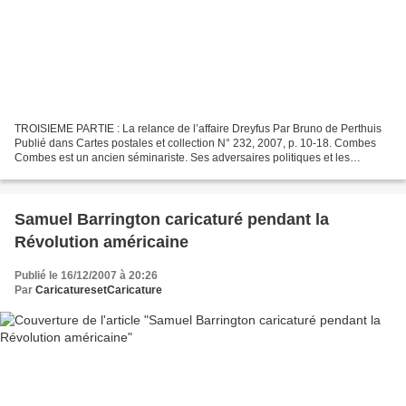
TROISIEME PARTIE : La relance de l’affaire Dreyfus Par Bruno de Perthuis
Publié dans Cartes postales et collection N° 232, 2007, p. 10-18. Combes
Combes est un ancien séminariste. Ses adversaires politiques et les
caricaturistes ne manquent aucune occasion...
Samuel Barrington caricaturé pendant la
Révolution américaine
Publié le 16/12/2007 à 20:26
Par
CaricaturesetCaricature