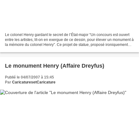
Le colonel Henry gardant le secret de l’État-major “Un concours est ouvert
entre les artistes, lit-on en exergue de ce dessin, pour élever un monument à
la mémoire du colonel Henry”. Ce projet de statue, proposé ironiquement
par Ibels, est en fait une...
Le monument Henry (Affaire Dreyfus)
Publié le 04/07/2007 à 15:45
Par
CaricaturesetCaricature