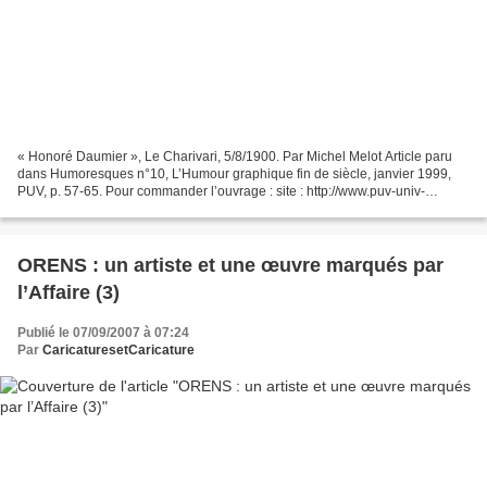
« Honoré Daumier », Le Charivari, 5/8/1900. Par Michel Melot Article paru
dans Humoresques n°10, L’Humour graphique fin de siècle, janvier 1999,
PUV, p. 57-65. Pour commander l’ouvrage : site : http://www.puv-univ-
paris8.org mail : PUV@univ-paris8.fr...
ORENS : un artiste et une œuvre marqués par
l’Affaire (3)
Publié le 07/09/2007 à 07:24
Par
CaricaturesetCaricature