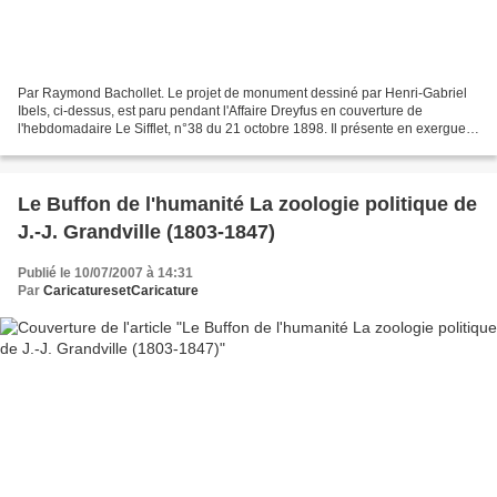
Par Raymond Bachollet. Le projet de monument dessiné par Henri-Gabriel
Ibels, ci-dessus, est paru pendant l'Affaire Dreyfus en couverture de
l'hebdomadaire Le Sifflet, n°38 du 21 octobre 1898. Il présente en exergue
une coupure de presse : “Un concours...
Le Buffon de l'humanité La zoologie politique de
J.-J. Grandville (1803-1847)
Publié le 10/07/2007 à 14:31
Par
CaricaturesetCaricature