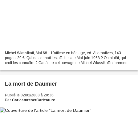
Michel Wlassikoff, Mai 68 – L’affiche en héritage, ed. Alternatives, 143
pages, 29 €. Qui ne connaît les affiches de Mai-juin 1968 ? Ou plutôt, qui
croit les connaître ? Car à lire cet ouvrage de Michel Wlassikoff sobrement
intitulé « Mai 68 – L’affiche...
La mort de Daumier
Publié le 02/01/2008 à 20:36
Par
CaricaturesetCaricature