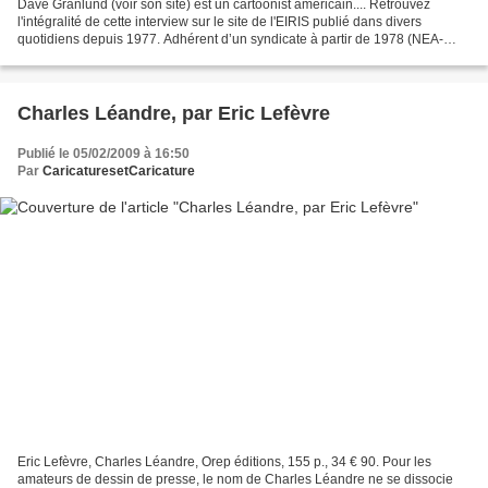
Dave Granlund (voir son site) est un cartoonist américain.... Retrouvez
l'intégralité de cette interview sur le site de l'EIRIS publié dans divers
quotidiens depuis 1977. Adhérent d’un syndicate à partir de 1978 (NEA-
United Media), son travail a été diffusé...
Charles Léandre, par Eric Lefèvre
Publié le 05/02/2009 à 16:50
Par
CaricaturesetCaricature
Eric Lefèvre, Charles Léandre, Orep éditions, 155 p., 34 € 90. Pour les
amateurs de dessin de presse, le nom de Charles Léandre ne se dissocie