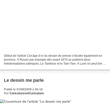
Début de l'article Cet âge d’or du dessin de presse s’illustre également en
province. A Rouen par exemple dès avant 1870 se publient deux
hebdomadaires satiriques, Le Tambour et le Tam-Tam. A Lyon on peut lire la
Comédie Politique. En 1874 Gilbert-Martin...
Le dessin me parle
Publié le 01/08/2008 à 06:18
Par
CaricaturesetCaricature