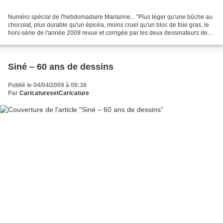
Numéro spécial de l'hebdomadaire Marianne... "Plus léger qu'une bûche au
chocolat, plus durable qu'un épicéa, moins cruel qu'un bloc de foie gras, le
hors-série de l'année 2009 revue et corrigée par les deux dessinateurs de
Marianne,Tignous et Gros, est...
Siné – 60 ans de dessins
Publié le 04/04/2009 à 08:38
Par
CaricaturesetCaricature