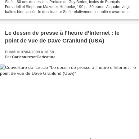
Siné – 60 ans de dessins, Préface de Guy Bedos, textes de François
Forcadell et Stéphane Mazurier, Hoëbeke, 190 p., 30 euros. A quatre-vingt
ballets bien tassés, le dessinateur Siné, relativement « oublié » avant de se
faire remercier (si on peut dire)...
Le dessin de presse à l’heure d’Internet : le
point de vue de Dave Granlund (USA)
Publié le 07/04/2009 à 18:58
Par
CaricaturesetCaricature