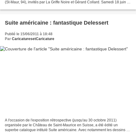
(St-Maur, 94), invités par La Griffe Noire et Gérard Collard. Samedi 18 juin à
partir de 11 heures. Charb, Riss...
Suite américaine : fantastique Delessert
Publié le 15/06/2011 à 18:48
Par
CaricaturesetCaricature
A l'occasion de l'exposition rétrospective (jusqu'au 30 octobre 2011)
organisée par le Château de Saint-Maurice en Suisse, a été édité un
superbe catalogue intitulé Suite américaine. Avec notamment les dessins de
Delessert sur l'actualité des USA publiés...