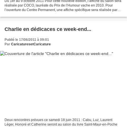
Du 1er au 9 octobre 2011 Pour cette nouvelle édition, l’affiche du salon sera
réalisée par COCO, lauréate du Prix de l’Humour vache en 2010. Pour
l’ouverture du Centre Permanent, une affiche spécifique sera réalisée par
LOUP, lauréat du 1er Grand Prix...
Charlie en dédicaces ce week-end...
Publié le 17/06/2011 à 09:01
Par
CaricaturesetCaricature
Deux rencontres prévues ce samedi 18 juin 2011 : Cabu, Luz, Laurent
Léger, Honoré et Catherine seront au salon du livre Saint-Maur-en-Poche