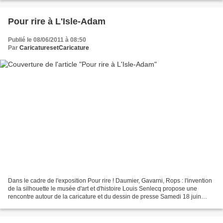
Pour rire à L'Isle-Adam
Publié le 08/06/2011 à 08:50
Par
CaricaturesetCaricature
Dans le cadre de l'exposition Pour rire ! Daumier, Gavarni, Rops : l'invention
de la silhouette le musée d'art et d'histoire Louis Senlecq propose une
rencontre autour de la caricature et du dessin de presse Samedi 18 juin
2011 de 16h à 18h. Débat annimé...