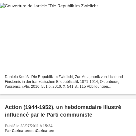
Daniela Kneißl, Die Republik im Zwielicht, Zur Metaphorik von Licht und
Finsternis in der französischen Bildpublizistik 1871-1914, Oldenbourg
Wissensch.Vlg, 2010, 551 p. 2010. X, 541 S., 115 Abbildungen,
schwarz/weiß, gebundenISBN 978-3-486-58864-4 Die...
Action (1944-1952), un hebdomadaire illustré
influencé par le Parti communiste
Publié le 28/07/2011 à 15:24
Par
CaricaturesetCaricature