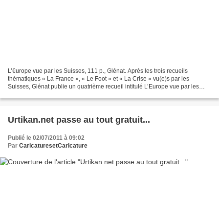
L’€urope vue par les Suisses, 111 p., Glénat. Après les trois recueils
thématiques « La France », « Le Foot » et « La Crise » vu(e)s par les
Suisses, Glénat publie un quatrième recueil intitulé L’Europe vue par les
Suisses. Le pays du fromage et des comptes...
Urtikan.net passe au tout gratuit...
Publié le 02/07/2011 à 09:02
Par
CaricaturesetCaricature