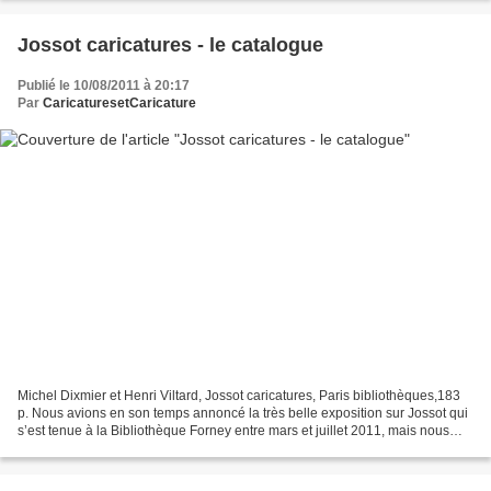
Jossot caricatures - le catalogue
Publié le 10/08/2011 à 20:17
Par
CaricaturesetCaricature
Michel Dixmier et Henri Viltard, Jossot caricatures, Paris bibliothèques,183
p. Nous avions en son temps annoncé la très belle exposition sur Jossot qui
s’est tenue à la Bibliothèque Forney entre mars et juillet 2011, mais nous
avions négligé de rendre...