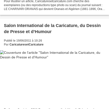
Pour illustrer un article, Caricaturesetcaricature.com cherche des
exemplaires (ou des reproductions type photo ou scan) du journal suivant :
LE CHARIVARI ORANAIS qui devient Oranais et Algérien (1881-1896, Oran)
En janvier 1881, avant même que soit votée...
Salon International de la Caricature, du Dessin
de Presse et d’Humour
Publié le 19/06/2011 à 10:26
Par
CaricaturesetCaricature