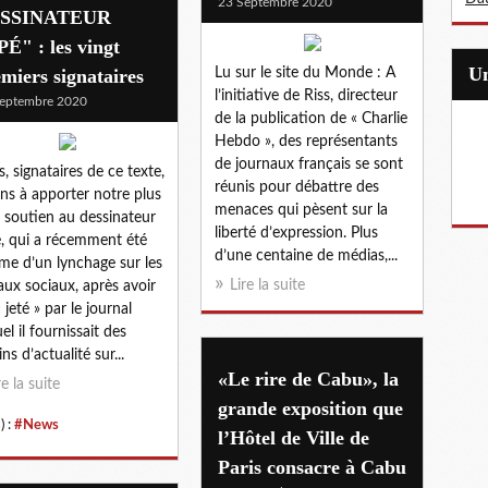
23 Septembre 2020
SSINATEUR
É" : les vingt
miers signataires
Lu sur le site du Monde : A
l’initiative de Riss, directeur
eptembre 2020
de la publication de « Charlie
Hebdo », des représentants
de journaux français se sont
, signataires de ce texte,
réunis pour débattre des
ns à apporter notre plus
menaces qui pèsent sur la
l soutien au dessinateur
liberté d’expression. Plus
, qui a récemment été
d’une centaine de médias,...
ime d’un lynchage sur les
Lire la suite
aux sociaux, après avoir
 jeté » par le journal
el il fournissait des
ns d’actualité sur...
«Le rire de Cabu», la
re la suite
grande exposition que
) :
#News
l’Hôtel de Ville de
Paris consacre à Cabu