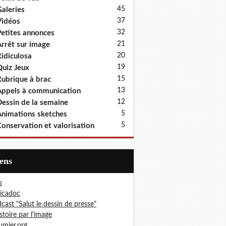
45
aleries
37
idéos
32
etites annonces
21
rrêt sur image
20
idiculosa
19
uiz Jeux
15
ubrique à brac
13
ppels à communication
12
essin de la semaine
5
nimations sketches
5
onservation et valorisation
iens
s
icadoc
cast "Salut le dessin de presse"
istoire par l'image
mier.org