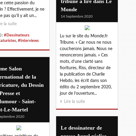
tribune à lire dans Le
e cette passion du
Monde
in ? Effectivement, je ne
 pas qu’il y ait un...
14 Septembre 2020
re la suite
) :
#Dessinateurs
Lu sur le site du Monde.fr
caturistes
,
#Interviews
Tribune. « Car nous ne nous
coucherons jamais. Nous ne
renoncerons jamais. » Ces
mots, d’une clarté sans
ème Salon
fioritures, Riss, directeur de
la publication de Charlie
ernational de la
Hebdo, les écrit dans son
icature, du Dessin
édito du 2 septembre 2020,
Presse et
jour de l’ouverture...
Humour - Saint-
Lire la suite
st-Le-Martel
eptembre 2020
Le dessinateur de
presse Aurel réalise