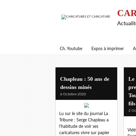
CAR
Actualit
Ch. Youtube
Expos à imprimer
A
Chapleau : 50 ans de
Le 
dessins minés
pr
6 Octobre 2020
To
fil
2 Oc
Lu sur le site du journal La
Tribune : Serge Chapleau a
l’habitude de voir ses
Vidé
caricatures vivre sur papier