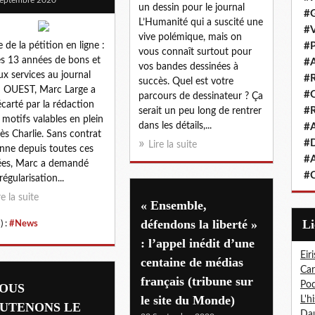
un dessin pour le journal
#G
L’Humanité qui a suscité une
#V
vive polémique, mais on
e de la pétition en ligne :
#P
vous connaît surtout pour
s 13 années de bons et
#A
vos bandes dessinées à
ux services au journal
#R
succès. Quel est votre
 OUEST, Marc Large a
#Q
parcours de dessinateur ? Ça
écarté par la rédaction
#R
serait un peu long de rentrer
 motifs valables en plein
dans les détails,...
#A
ès Charlie. Sans contrat
#D
Lire la suite
nne depuis toutes ces
#A
es, Marc a demandé
#C
régularisation...
re la suite
« Ensemble,
défendons la liberté »
L
) :
#News
: l’appel inédit d’une
Eiri
centaine de médias
Car
français (tribune sur
Pod
OUS
le site du Monde)
L'h
UTENONS LE
Dau