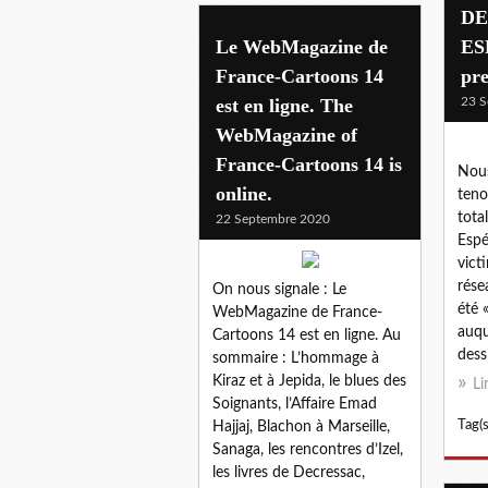
DE
Le WebMagazine de
ESP
France-Cartoons 14
pre
est en ligne. The
23 S
WebMagazine of
France-Cartoons 14 is
Nous
online.
teno
tota
22 Septembre 2020
Espé
vict
rése
On nous signale : Le
été «
WebMagazine de France-
auqu
Cartoons 14 est en ligne. Au
dessi
sommaire : L’hommage à
Kiraz et à Jepida, le blues des
Li
Soignants, l’Affaire Emad
Tag(s
Hajjaj, Blachon à Marseille,
Sanaga, les rencontres d’Izel,
les livres de Decressac,