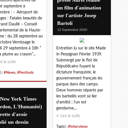
sitions apéritives de
t septembre à
un film d'animation
mbre : – Aéroport de
sur l'artiste Josep
ges : Fatales beautés de
Bartolí
rand Daullé – Conseil
12 Septembre 2020
rtemental de la Haute-
ne : du 28 septembre au
ctobre Vernissage le
i 29 septembre à 18h ”
Entretien lu sur le site Made
a plume au crayon”...
in Perpignan Février 1939.
Submergé par le flot de
re la suite
Républicains fuyant la
dictature franquiste, le
) :
#News
,
#Festivals
gouvernement français les
parque dans des camps.
Deux hommes séparés par
les barbelés vont se lier
 New York Times
d’amitié ; l’un est
ardon, L'Humanité)
gendarme,...
rette d'avoir
Lire la suite
lié un dessin
Tag(s) :
#Interviews