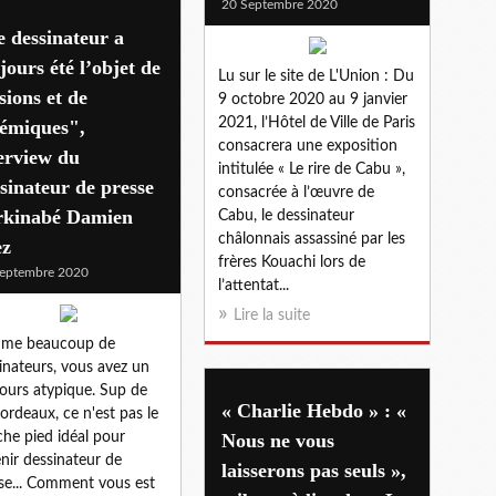
20 Septembre 2020
 dessinateur a
jours été l’objet de
Lu sur le site de L'Union : Du
sions et de
9 octobre 2020 au 9 janvier
2021, l’Hôtel de Ville de Paris
lémiques",
consacrera une exposition
erview du
intitulée « Le rire de Cabu »,
sinateur de presse
consacrée à l’œuvre de
rkinabé Damien
Cabu, le dessinateur
châlonnais assassiné par les
ez
frères Kouachi lors de
eptembre 2020
l’attentat...
Lire la suite
me beaucoup de
inateurs, vous avez un
ours atypique. Sup de
« Charlie Hebdo » : «
ordeaux, ce n'est pas le
he pied idéal pour
Nous ne vous
nir dessinateur de
laisserons pas seuls »,
se... Comment vous est