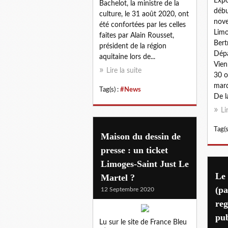
Expo
Bachelot, la ministre de la
débu
culture, le 31 août 2020, ont
nove
été confortées par les celles
Limo
faites par Alain Rousset,
Bert
président de la région
Dépa
aquitaine lors de...
Vien
Lire la suite
30 o
mard
Tag(s) :
#News
De l
Li
Tag(s
Maison du dessin de
presse : un ticket
Limoges-Saint Just Le
Le
Martel ?
(p
12 Septembre 2020
reg
pub
Lu sur le site de France Bleu