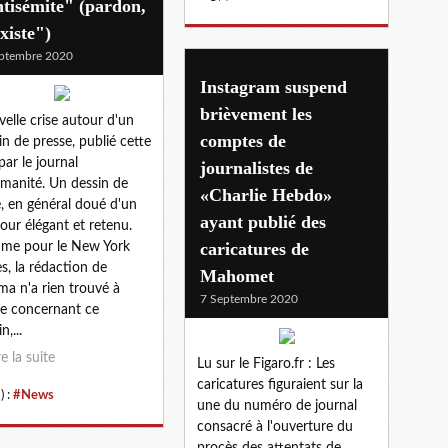
tisémite" (pardon,
xiste")
ptembre 2020
Instagram suspend
brièvement les
elle crise autour d'un
comptes de
in de presse, publié cette
par le journal
journalistes de
manité. Un dessin de
«Charlie Hebdo»
, en général doué d'un
ayant publié des
ur élégant et retenu.
caricatures de
me pour le New York
s, la rédaction de
Mahomet
ma n'a rien trouvé à
7 Septembre 2020
re concernant ce
n,...
re la suite
Lu sur le Figaro.fr : Les
caricatures figuraient sur la
) :
#News
une du numéro de journal
consacré à l'ouverture du
procès des attentats de