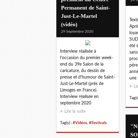
Permanent de Saint-
Just-Le-Martel
Text
(vidéo)
Aprè
29 Septembre 2020
loya
SUD
été 
Interview réalisée à
sans
l'occasion du premier week-
proc
end du 39e Salon de la
pére
caricature, du dessin de
anné
presse et d'humour de Saint-
une 
Just-Le-Martel (près de
Li
Limoges en France).
Interview réalisée en
Tag(s
septembre 2020
Lire la suite
Tag(s) :
#Vidéos
,
#Festivals
"N
SO