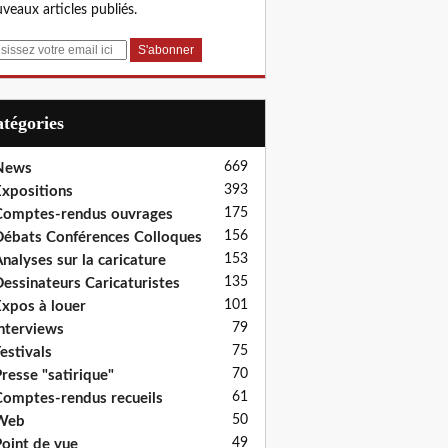
veaux articles publiés.
Catégories
669
News
393
xpositions
175
omptes-rendus ouvrages
156
ébats Conférences Colloques
153
nalyses sur la caricature
135
essinateurs Caricaturistes
101
xpos à louer
79
nterviews
75
estivals
70
resse "satirique"
61
omptes-rendus recueils
50
Web
49
oint de vue