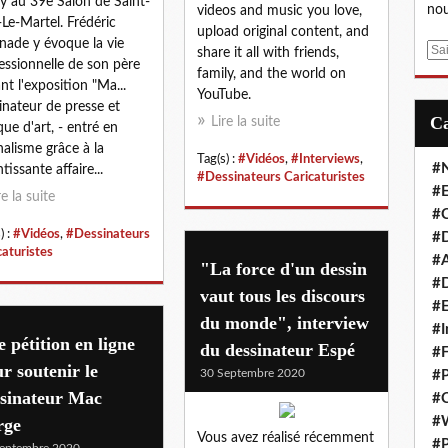
y au 39e Salon de Saint-
nou
videos and music you love,
-Le-Martel. Frédéric
upload original content, and
nade y évoque la vie
E
share it all with friends,
essionnelle de son père
m
family, and the world on
nt l'exposition "Ma...
a
YouTube.
inateur de presse et
i
Lire la suite
ique d'art, - entré en
l
nalisme grâce à la
Tag(s) :
#Vidéos
,
#Interviews
,
#
tissante affaire...
#Dessinateurs Caricaturistes
#E
re la suite
#C
) :
#Vidéos
,
#Dessinateurs
#D
caturistes
#A
"La force d'un dessin
#D
vaut tous les discours
#E
du monde", interview
#I
 pétition en ligne
du dessinateur Espé
#F
r soutenir le
30 Septembre 2020
#P
ssinateur Mac
#C
#
rge
Vous avez réalisé récemment
#P
eptembre 2020