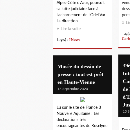
Alpes-Côte d’Azur, poursuit
venu
sa lutte judiciaire face à
dess
l’acharnement de l’Odel Var.
pense
La direction...
Li
Lire la suite
Tag(s
Cari
Tag(s) :
#News
39
Musée du dessin de
Int
presse : tout est prêt
Car
en Haute-Vienne
de 
13 Septembre 2020
d'
Ju
Lu sur le site de France 3
13 S
Nouvelle Aquitaine : Les
déclarations très
encourageantes de Roselyne