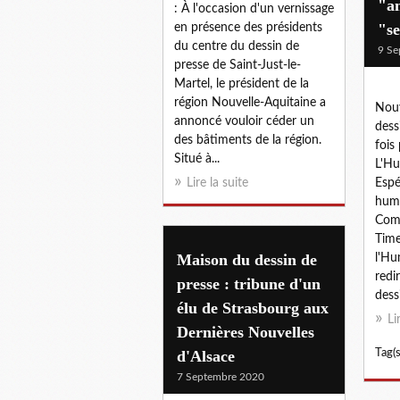
"an
: À l'occasion d'un vernissage
"se
en présence des présidents
du centre du dessin de
9 Se
presse de Saint-Just-le-
Martel, le président de la
région Nouvelle-Aquitaine a
Nouv
annoncé vouloir céder un
dess
des bâtiments de la région.
fois 
Situé à...
L'Hu
Lire la suite
Espé
humo
Com
Time
Maison du dessin de
l'Hu
redi
presse : tribune d'un
dessi
élu de Strasbourg aux
Li
Dernières Nouvelles
d'Alsace
Tag(s
7 Septembre 2020