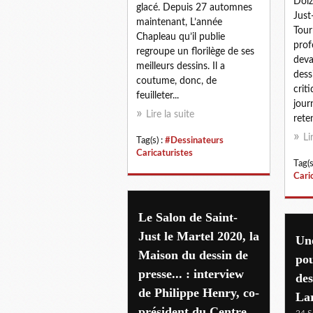
Doiz
glacé. Depuis 27 automnes
Just
maintenant, L’année
Tour
Chapleau qu’il publie
prof
regroupe un florilège de ses
deva
meilleurs dessins. Il a
dess
coutume, donc, de
crit
feuilleter...
jour
Lire la suite
reten
Li
Tag(s) :
#Dessinateurs
Caricaturistes
Tag(s
Cari
Le Salon de Saint-
Just le Martel 2020, la
Une
Maison du dessin de
pou
presse... : interview
de
de Philippe Henry, co-
La
président du Centre
24 S