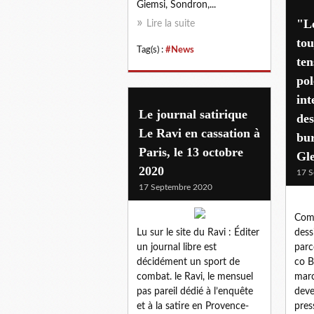
Giemsi, Sondron,...
"Le
Lire la suite
tou
Tag(s) :
#News
ten
po
int
Le journal satirique
des
Le Ravi en cassation à
bu
Paris, le 13 octobre
Gl
2020
17 S
17 Septembre 2020
Com
Lu sur le site du Ravi : Éditer
dess
un journal libre est
parc
décidément un sport de
co B
combat. le Ravi, le mensuel
marc
pas pareil dédié à l’enquête
deve
et à la satire en Provence-
pres