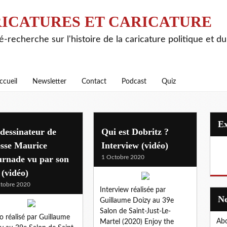
ICATURES ET CARICATURE
é-recherche sur l'histoire de la caricature politique et d
ccueil
Newsletter
Contact
Podcast
Quiz
dessinateur de
Qui est Dobritz ?
esse Maurice
Interview (vidéo)
urnade vu par son
1 Octobre 2020
s (vidéo)
tobre 2020
Interview réalisée par
Guillaume Doizy au 39e
Salon de Saint-Just-Le-
o réalisé par Guillaume
Abo
Martel (2020) Enjoy the