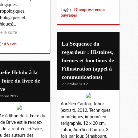
ologiques,
Tag(s) :
#Comptes-rendus
ropologiques,
ouvrages
hologiques et
hiques)...
re la suite
La Séquence du
) :
#News
regardeur : Histoires,
formes et fonctions de
l’illustration (appel à
rlie Hebdo à la
communications)
 foire du livre de
9 Octobre 2012
ive
tobre 2012
Aurélien Cantou, Tobor
(extrait), 2012. Techniques
1e édition de la Foire du
numériques, imprimé en
e de Brive est le rendez-
sérigraphie, 12 x 20 cm.
de la rentrée littéraire,
Tobor, Aurélien Cantou, 3
u des auteurs des
fois par jour, Strasbourg,