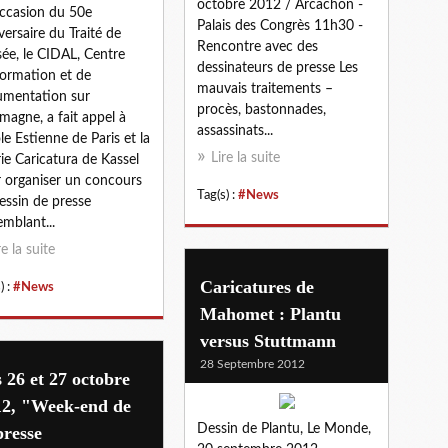
octobre 2012 / Arcachon -
occasion du 50e
Palais des Congrès 11h30 -
versaire du Traité de
Rencontre avec des
ysée, le CIDAL, Centre
dessinateurs de presse Les
formation et de
mauvais traitements –
mentation sur
procès, bastonnades,
lemagne, a fait appel à
assassinats...
ole Estienne de Paris et la
Lire la suite
rie Caricatura de Kassel
 organiser un concours
Tag(s) :
#News
essin de presse
emblant...
re la suite
Caricatures de
) :
#News
Mahomet : Plantu
versus Stuttmann
28 Septembre 2012
 26 et 27 octobre
12, "Week-end de
Dessin de Plantu, Le Monde,
presse