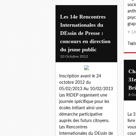
soci
anth
Les 14e Rencontres
psyc
Internationales du
grap
DEssin de Presse :
Li
concours en direction
Tag(s
du jeune public
10 Octobre 2012
Cha
Inscription avant le 24
31e
octobre 2012 du
Br
05/02/2013 Au 10/02/2013
8 Oc
Les RIDEP organisent une
journée spécifique pour les
écoles initiant ainsi une
démarche participative
La 3
auprès des futurs citoyens.
livr
Les Rencontres
vous 
Internationales du DEssin de
cour