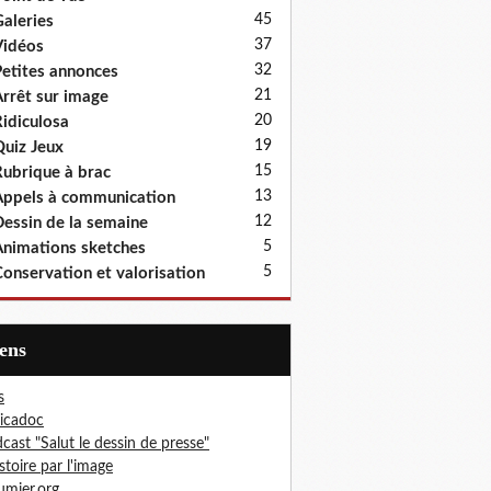
45
aleries
37
idéos
32
etites annonces
21
rrêt sur image
20
idiculosa
19
uiz Jeux
15
ubrique à brac
13
ppels à communication
12
essin de la semaine
5
nimations sketches
5
onservation et valorisation
iens
s
icadoc
cast "Salut le dessin de presse"
istoire par l'image
mier.org