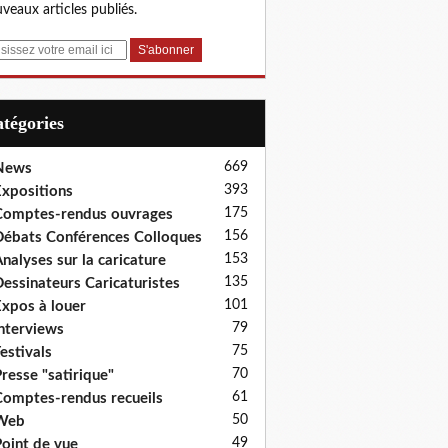
veaux articles publiés.
Catégories
669
News
393
xpositions
175
omptes-rendus ouvrages
156
ébats Conférences Colloques
153
nalyses sur la caricature
135
essinateurs Caricaturistes
101
xpos à louer
79
nterviews
75
estivals
70
resse "satirique"
61
omptes-rendus recueils
50
Web
49
oint de vue