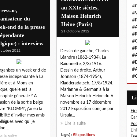
#G
au XXIe siècles,
ressac,
#V
Maison Heinrich
anisateur du
#P
Heine (Paris)
k-end de la presse
#A
21 Octobre 2012
#R
dépendante
#Q
lgique) : interview
#R
ctobre 2012
Dessin de gauche, Charles
#A
Léandre (1862-1934), La
#D
Baïonnette, 2/3/1916.
#A
rganises un week end de
Dessin de droite, Arthur
#C
resse indépendante à La
Johnson (1874-1954),
ière et à Mons en
Kladderadatsch, 17/8/1924.
ique, quelle est la
Marianne & Germania à la
osophie générale ? A
Maison Heinrich Heine du 6
L
casion de la sortie belge
novembre au 17 décembre
ivre "KLOMP!", j'ai eu la
2012 Exposition conçue par
Eiri
ibilité d'inviter mes amis
Ursula...
Car
ollégues avec qui je
Lire la suite
Pod
ne....
L'h
Tag(s) :
#Expositions
re la suite
Dau