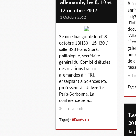
allemande, les 8, 10 et
À l'
12 octobre 2012
anni
l'Él
1 Octobre 2012
d'in
docu
l'Al
Séance inaugurale lundi 8
l'Éc
octobre 13H30 › 15H30 /
gale
salle B23 Hans Stark,
pour
politologue, secrétaire
de d
général du Comité d’études
rass
des relations franco-
allemandes à l’IFRI,
Li
enseignant à Sciences Po,
Tag(s
professeur à l’Université
Paris-Sorbonne. La
conférence sera...
Lire la suite
Les
Tag(s) :
#Festivals
20
la 