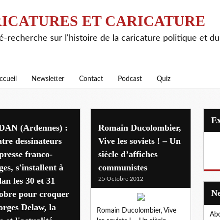
ICATURES ET CARICATURE
é-recherche sur l'histoire de la caricature politique et d
ccueil
Newsletter
Contact
Podcast
Quiz
DAN (Ardennes) :
Romain Ducolombier,
tre dessinateurs
Vive les soviets ! – Un
presse franco-
siècle d’affiches
ges, s'installent à
communistes
an les 30 et 31
25 Octobre 2012
obre pour croquer
rges Delaw, la
Romain Ducolombier, Vive
Abo