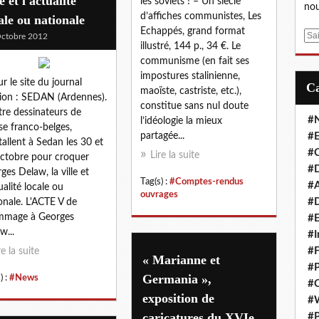
le et l'actualité
les soviets ! – Un siècle
nou
d’affiches communistes, Les
ale ou nationale
Echappés, grand format
E
ctobre 2012
illustré, 144 p., 34 €. Le
m
communisme (en fait ses
a
impostures stalinienne,
i
ur le site du journal
maoïste, castriste, etc.),
l
ion : SEDAN (Ardennes).
constitue sans nul doute
re dessinateurs de
#
l’idéologie la mieux
se franco-belges,
partagée...
#E
stallent à Sedan les 30 et
#C
Lire la suite
ctobre pour croquer
#D
ges Delaw, la ville et
Tag(s) :
#Comptes-rendus
#A
ualité locale ou
ouvrages
#D
onale. L'ACTE V de
mmage à Georges
#E
w...
#I
#F
re la suite
« Marianne et
#P
Germania »,
) :
#News
#C
exposition de
#
caricatures du XVIe
#P