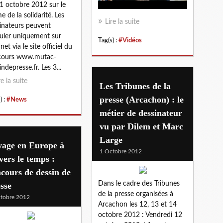
1 octobre 2012 sur le
e de la solidarité. Les
Lire la suite
inateurs peuvent
uler uniquement sur
Tag(s) :
#Vidéos
net via le site officiel du
cours www.mutac-
ndepresse.fr. Les 3...
re la suite
Les Tribunes de la
presse (Arcachon) : le
) :
#News
métier de dessinateur
vu par Dilem et Marc
Large
yage en Europe à
1 Octobre 2012
vers le temps :
cours de dessin de
Dans le cadre des Tribunes
sse
de la presse organisées à
tobre 2012
Arcachon les 12, 13 et 14
octobre 2012 : Vendredi 12