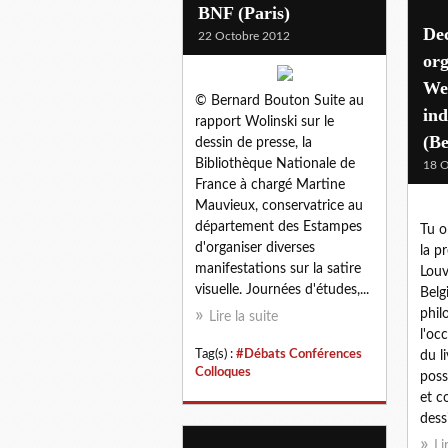
BNF (Paris)
Dec
22 Octobre 2012
org
Wee
© Bernard Bouton Suite au
in
rapport Wolinski sur le
(Be
dessin de presse, la
Bibliothèque Nationale de
18 O
France à chargé Martine
Mauvieux, conservatrice au
département des Estampes
Tu o
d'organiser diverses
la p
manifestations sur la satire
Louv
visuelle. Journées d'études,...
Belg
phil
Lire la suite
l'oc
Tag(s) :
#Débats Conférences
du l
Colloques
poss
et c
dessi
Li