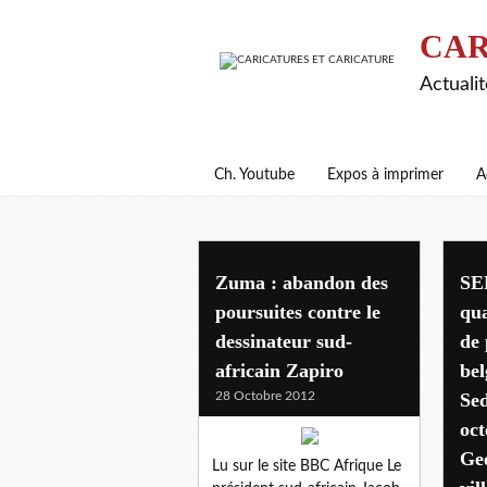
CAR
Actualit
Ch. Youtube
Expos à imprimer
A
Zuma : abandon des
SE
poursuites contre le
qua
dessinateur sud-
de 
africain Zapiro
bel
28 Octobre 2012
Sed
oct
Geo
Lu sur le site BBC Afrique Le