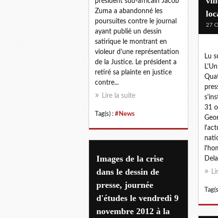
vil
président sud-africain Jacob
Zuma a abandonné les
loc
poursuites contre le journal
27 O
ayant publié un dessin
satirique le montrant en
violeur d'une représentation
Lu s
de la Justice. Le président a
L'Un
retiré sa plainte en justice
Quat
contre...
pres
Lire la suite
s'in
31 o
Tag(s) :
#News
Geor
l'act
nati
l'ho
Images de la crise
Dela
dans le dessin de
Li
presse, journée
Tag(s
d'études le vendredi 9
novembre 2012 à la