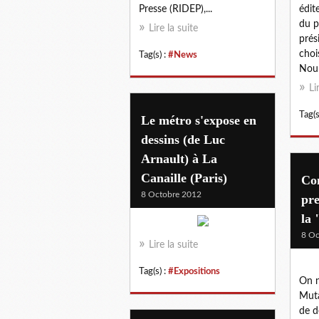
Presse (RIDEP),...
édit
du p
Lire la suite
prés
choi
Tag(s) :
#News
Nourr
Li
Tag(s
Le métro s'expose en
dessins (de Luc
Arnault) à La
Canaille (Paris)
Con
8 Octobre 2012
pre
la
8 Oc
Lire la suite
Tag(s) :
#Expositions
On 
Muta
de d