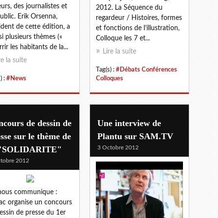
eurs, des journalistes et
2012. La Séquence du
ublic. Erik Orsenna,
regardeur / Histoires, formes
ident de cette édition, a
et fonctions de l’illustration,
si plusieurs thèmes («
Colloque les 7 et...
ir les habitants de la...
Lire la suite
re la suite
Tag(s) :
#Débats Conférences
) :
#News
Colloques
cours de dessin de
Une interview de
sse sur le thème de
Plantu sur SAM.TV
 "SOLIDARITE"
3 Octobre 2012
tobre 2012
nous communique :
c organise un concours
essin de presse du 1er