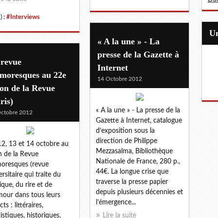
) :
#Interviews
« A la une » - La
presse de la Gazette à
 revue
Internet
moresques au 22e
14 Octobre 2012
on de la Revue
ris)
« A la une » - La presse de la
ctobre 2012
Gazette à Internet, catalogue
d’exposition sous la
direction de Philippe
12, 13 et 14 octobre au
Mezzasalma, Bibliothèque
n de la Revue
Nationale de France, 280 p.,
oresques (revue
44€. La longue crise que
ersitaire qui traite du
traverse la presse papier
que, du rire et de
depuis plusieurs décennies et
mour dans tous leurs
l’émergence...
ts : littéraires,
uistiques, historiques,
Lire la suite