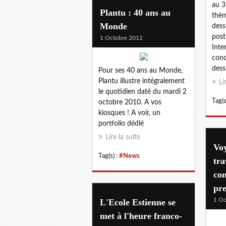
au 3
Plantu : 40 ans au
thèm
Monde
dess
post
1 Octobre 2012
Inter
con
dessi
Pour ses 40 ans au Monde,
Plantu illustre intégralement
Li
le quotidien daté du mardi 2
Tag(s
octobre 2010. A vos
kiosques ! A voir, un
portfolio dédié
Lire la suite
Vo
Tag(s) :
#News
tra
con
pre
1 Oc
L'Ecole Estienne se
met à l'heure franco-