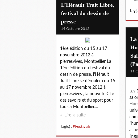
L’Hérault Trait Libre,
Tag(s
festival du dessin de
presse
14 Octobre 2012
La
Hu
1ère édition du 15 au 17
Sal
novembre 2012 à
pierresvives, Montpellier La
(Pa
1ère édition du festival du
11 O
dessin de presse, l'Hérault
Trait Libre se déroulera du 15
au 17 novembre 2012 à
Les 
pierresvives , la nouvelle Cité
salo
des savoirs et du sport pour
Hum
tous à Montpellier....
univ
Lire la suite
comi
l'hu
Tag(s) :
#Festivals
aspec
ling