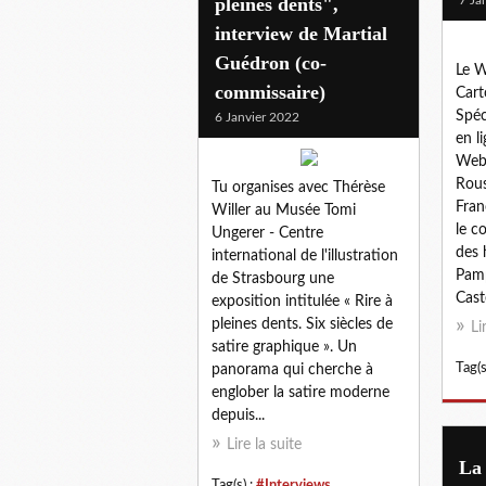
pleines dents",
interview de Martial
Guédron (co-
Le W
commissaire)
Cart
Spéc
6 Janvier 2022
en l
Webm
Rous
Tu organises avec Thérèse
Fran
Willer au Musée Tomi
le c
Ungerer - Centre
des 
international de l'illustration
Pamp
de Strasbourg une
Cast
exposition intitulée « Rire à
pleines dents. Six siècles de
Li
satire graphique ». Un
Tag(s
panorama qui cherche à
englober la satire moderne
depuis...
Lire la suite
La 
Tag(s) :
#Interviews
,