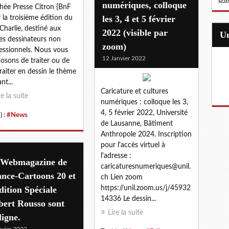
numériques, colloque
hée Presse Citron {BnF
les 3, 4 et 5 février
 la troisième édition du
 Charlie, destiné aux
2022 (visible par
es dessinateurs non
zoom)
essionnels. Nous vous
12 Janvier 2022
osons de traiter ou de
raiter en dessin le thème
nt...
Caricature et cultures
re la suite
numériques : colloque les 3,
4, 5 février 2022, Université
) :
#News
de Lausanne, Bâtiment
Anthropole 2024. Inscription
pour l'accès virtuel à
l'adresse :
 Webmagazine de
caricaturesnumeriques@unil.
nce-Cartoons 20 et
ch Lien zoom
dition Spéciale
https://unil.zoom.us/j/45932
14336 Le dessin...
bert Rousso sont
Lire la suite
ligne.
nvier 2022