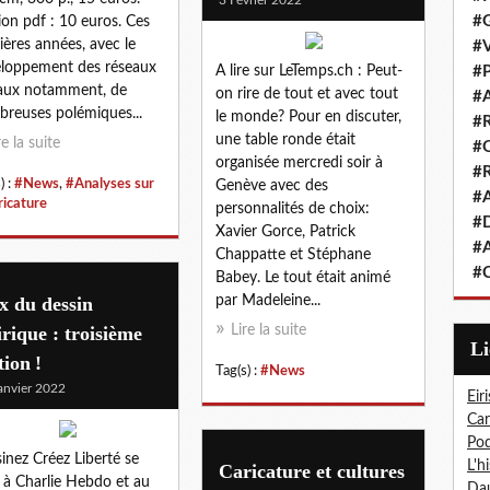
#G
ion pdf : 10 euros. Ces
ières années, avec le
#V
loppement des réseaux
A lire sur LeTemps.ch : Peut-
#P
aux notamment, de
on rire de tout et avec tout
#A
reuses polémiques...
le monde? Pour en discuter,
#R
une table ronde était
re la suite
#Q
organisée mercredi soir à
#R
) :
#News
,
#Analyses sur
Genève avec des
#A
ricature
personnalités de choix:
#D
Xavier Gorce, Patrick
#A
Chappatte et Stéphane
#C
Babey. Le tout était animé
x du dessin
par Madeleine...
irique : troisième
Lire la suite
L
tion !
Tag(s) :
#News
anvier 2022
Eiri
Car
Pod
inez Créez Liberté se
L'h
Caricature et cultures
t à Charlie Hebdo et au
Dau