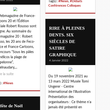
Tag(s) :
#News
,
#Débats
Conférences Colloques
ebmagazine de France-
oons 20 et l’Édition
iale Robert Rousso sont
RIRE À PLEINES
igne. Au sommaire du
DENTS. SIX
agazine 20 : Robert
SIÈCLES DE
so, les 20 ans de Feco-
ce et France-Cartoons,
SATIRE
oncours “Sous les pâles
GRAPHIQUE
hélicos la plage de
4 Janvier 2022
elonne”,
elnaudary,...
re la suite
Du 19 novembre 2021 au
13 mars 2022 Musée Tomi
) :
#News
Ungerer - Centre
international de l'illustration
Présentation des
organisateurs : Ce thème n’a
fête de Noël
jamais été présenté en