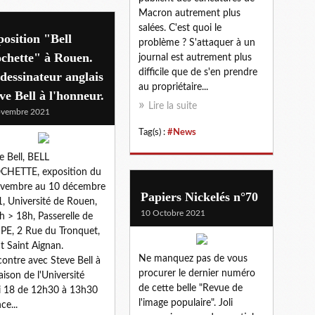
Macron autrement plus
salées. C'est quoi le
osition "Bell
problème ? S'attaquer à un
chette" à Rouen.
journal est autrement plus
difficile que de s'en prendre
dessinateur anglais
au propriétaire...
ve Bell à l'honneur.
Lire la suite
ovembre 2021
Tag(s) :
#News
e Bell, BELL
CHETTE, exposition du
ovembre au 10 décembre
Papiers Nickelés n°70
, Université de Rouen,
10 Octobre 2021
h > 18h, Passerelle de
SPE, 2 Rue du Tronquet,
 Saint Aignan.
Ne manquez pas de vous
ontre avec Steve Bell à
procurer le dernier numéro
aison de l'Université
de cette belle "Revue de
i 18 de 12h30 à 13h30
l'image populaire". Joli
ce...