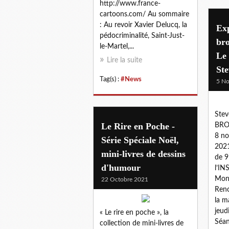
http://www.france-
cartoons.com/ Au sommaire
: Au revoir Xavier Delucq, la
Exp
pédocriminalité, Saint-Just-
bro
le-Martel,...
Le 
Lire la suite
Ste
Tag(s) :
#News
5 N
Stev
Le Rire en Poche -
BRO
8 n
Série Spéciale Noël,
2021
mini-livres de dessins
de 9
d'humour
l’IN
Mont
22 Octobre 2021
Renc
la m
jeud
« Le rire en poche », la
Séan
collection de mini-livres de