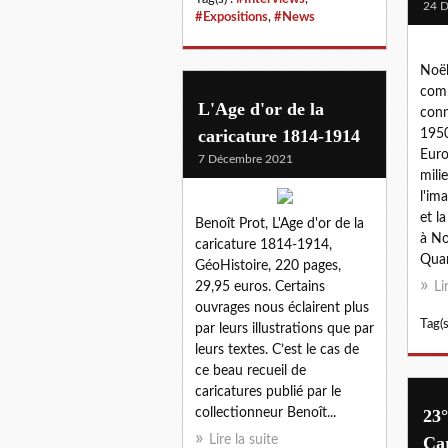
24 
#Expositions
,
#News
Noël
comm
L'Age d'or de la
conn
caricature 1814-1914
1950
Euro
7 Décembre 2021
mili
l'im
et l
Benoît Prot, L'Age d'or de la
à No
caricature 1814-1914,
Quan
GéoHistoire, 220 pages,
29,95 euros. Certains
Li
ouvrages nous éclairent plus
Tag(s
par leurs illustrations que par
leurs textes. C’est le cas de
ce beau recueil de
caricatures publié par le
collectionneur Benoît...
23°
Lire la suite
Car