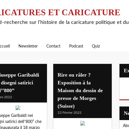
ICATURES ET CARICATURE
é-recherche sur l'histoire de la caricature politique et d
ccueil
Newsletter
Contact
Podcast
Quiz
iuseppe Garibaldi
Rire ou râler ?
 disegni satirici
Exposition à la
l’’800”
Maison du dessin de
rs 2022
presse de Morges
(Suisse)
23 Février 2022
seppe Garibaldi nei
ni satirici dell’’800” che
Abo
 inaugurata il 18 marzo