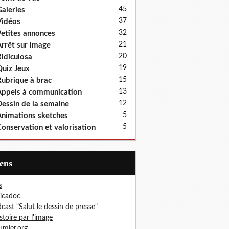
45
aleries
37
idéos
32
etites annonces
21
rrêt sur image
20
idiculosa
19
uiz Jeux
15
ubrique à brac
13
ppels à communication
12
essin de la semaine
5
nimations sketches
5
onservation et valorisation
iens
s
icadoc
cast "Salut le dessin de presse"
istoire par l'image
mier.org