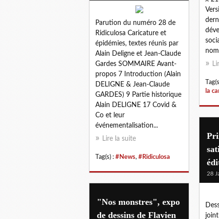
Vers
dern
Parution du numéro 28 de
déve
Ridiculosa Caricature et
soci
épidémies, textes réunis par
nomb
Alain Deligne et Jean-Claude
Gardes SOMMAIRE Avant-
Li
propos 7 Introduction (Alain
Tag(s
DELIGNE & Jean-Claude
la ca
GARDES) 9 Partie historique
Alain DELIGNE 17 Covid &
Co et leur
événementalisation...
Pri
Lire la suite
sat
Tag(s) :
#News
,
#Ridiculosa
édi
28 J
"Nos monstres", expo
Dess
de dessins de Flavien
join