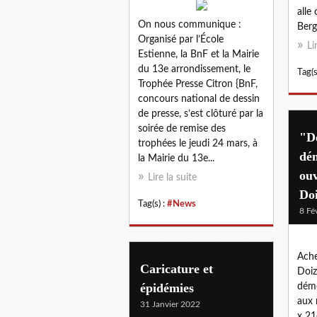
alle
On nous communique :
Berg
Organisé par l’École
Li
Estienne, la BnF et la Mairie
du 13e arrondissement, le
Tag(s
Trophée Presse Citron {BnF,
concours national de dessin
de presse, s’est clôturé par la
soirée de remise des
"De
trophées le jeudi 24 mars, à
dém
la Mairie du 13e...
ou
Lire la suite
Do
Tag(s) :
#News
8 Fé
Ache
Caricature et
Doiz
épidémies
démo
aux 
31 Janvier 2022
x 21