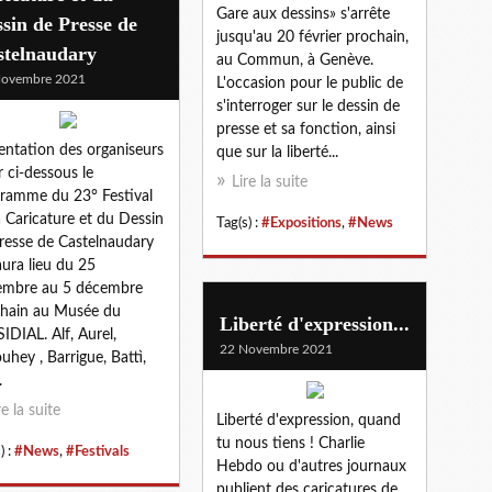
Gare aux dessins» s'arrête
sin de Presse de
jusqu'au 20 février prochain,
stelnaudary
au Commun, à Genève.
Novembre 2021
L'occasion pour le public de
s'interroger sur le dessin de
presse et sa fonction, ainsi
entation des organiseurs
que sur la liberté...
ir ci-dessous le
Lire la suite
ramme du 23° Festival
a Caricature et du Dessin
Tag(s) :
#Expositions
,
#News
resse de Castelnaudary
aura lieu du 25
embre au 5 décembre
hain au Musée du
Liberté d'expression...
IDIAL. Alf, Aurel,
22 Novembre 2021
ouhey , Barrigue, Battì,
.
re la suite
Liberté d'expression, quand
tu nous tiens ! Charlie
) :
#News
,
#Festivals
Hebdo ou d'autres journaux
publient des caricatures de