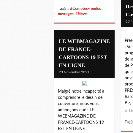
Des
Tag(s) :
#Comptes-rendus
Ca
ouvrages
,
#News
23 
LE WEBMAGAZINE
Prés
: Vo
DE FRANCE-
prog
CARTOONS 19 EST
de l
EN LIGNE
de P
qui 
23 Novembre 2021
nov
proc
PRES
Malgré notre incapacité à
Ball
comprendre le dessin de
Biz,..
couverture, nous vous
annonçons que : LE
Li
WEBMAGAZINE DE
Tag(s
FRANCE-CARTOONS 19
EST EN LIGNE