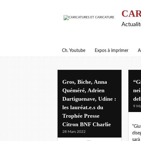
CAR
Actualit
Ch. Youtube
Expos à imprimer
A
news
Gros, Biche, Anna
“G
Quéméré, Adrien
nei
Dartiguenave, Udine :
del
les lauréat.e.s du
9 Ma
Trophée Presse
Citron BNF Charlie
“Giu
28 Mars 2022
diseg
sarà