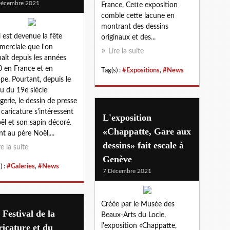
Décembre 2021
France. Cette exposition
comble cette lacune en
montrant des dessins
 est devenue la fête
originaux et des...
erciale que l'on
Lire la suite
aît depuis les années
 en France et en
Tag(s) :
#Expositions
,
#News
pe. Pourtant, depuis le
eu du 19e siècle
agerie, le dessin de presse
a caricature s'intéressent
L'exposition
ël et son sapin décoré.
«Chappatte, Gare aux
t au père Noël,...
dessins» fait escale à
re la suite
Genève
) :
#Galeries
,
#News
7 Décembre 2021
Créée par le Musée des
 Festival de la
Beaux-Arts du Locle,
icature et du
l'exposition «Chappatte,