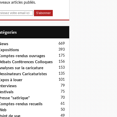
veaux articles publiés.
Catégories
669
News
393
xpositions
175
omptes-rendus ouvrages
156
ébats Conférences Colloques
153
nalyses sur la caricature
135
essinateurs Caricaturistes
101
xpos à louer
79
nterviews
75
estivals
70
resse "satirique"
61
omptes-rendus recueils
50
Web
49
oint de vue