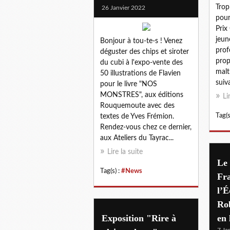
Trop
26 Janvier 2022
pour
Prix
jeun
Bonjour à tou-te-s ! Venez
prof
déguster des chips et siroter
prop
du cubi à l'expo-vente des
malt
50 illustrations de Flavien
suiva
pour le livre "NOS
MONSTRES", aux éditions
Li
Rouquemoute avec des
Tag(s
textes de Yves Frémion.
Rendez-vous chez ce dernier,
aux Ateliers du Tayrac...
Lire la suite
Le
Tag(s) :
#News
Fra
l’É
Ro
Exposition "Rire à
en 
7 Ja