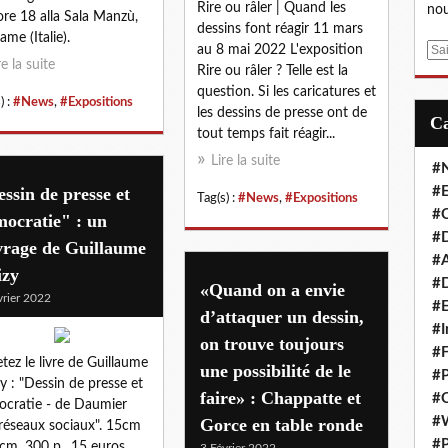
Rire ou râler | Quand les
nou
 ore 18 alla Sala Manzù,
dessins font réagir 11 mars
ame (Italie).
au 8 mai 2022 L'exposition
E
re la suite
Rire ou râler ? Telle est la
m
question. Si les caricatures et
a
) :
#News
,
#Expositions
les dessins de presse ont de
i
tout temps fait réagir...
l
Lire la suite
#
ssin de presse et
#E
Tag(s) :
#News
,
#Expositions
#C
ocratie" : un
#D
vrage de Guillaume
#A
izy
#D
«Quand on a envie
vrier 2022
#E
d’attaquer un dessin,
#I
on trouve toujours
#F
tez le livre de Guillaume
une possibilité de le
#P
y : "Dessin de presse et
faire» : Chappatte et
#C
cratie - de Daumier
#
Gorce en table ronde
réseaux sociaux". 15cm
#P
cm, 300 p., 15 euros.
3 Février 2022