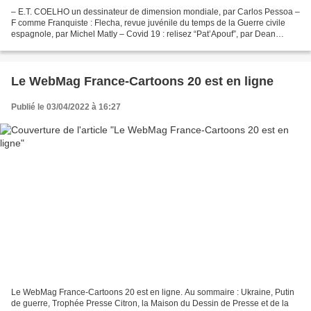
– E.T. COELHO un dessinateur de dimension mondiale, par Carlos Pessoa –
F comme Franquiste : Flecha, revue juvénile du temps de la Guerre civile
espagnole, par Michel Matly – Covid 19 : relisez “Pat’Apouf”, par Dean
Corso – L’impudique feuille de vigne,...
Le WebMag France-Cartoons 20 est en ligne
Publié le 03/04/2022 à 16:27
Le WebMag France-Cartoons 20 est en ligne. Au sommaire : Ukraine, Putin
de guerre, Trophée Presse Citron, la Maison du Dessin de Presse et de la