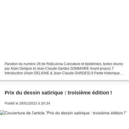
Parution du numéro 28 de Ridiculosa Caricature et épidémies, textes réunis
par Alain Deligne et Jean-Claude Gardes SOMMAIRE Avant-propos 7
Introduction (Alain DELIGNE & Jean-Claude GARDES) 9 Partie historique
Alain DELIGNE 17 Covid & Co et leur événementalisation...
Prix du dessin satirique : troisième édition !
Publié le 28/01/2022 à 20:34