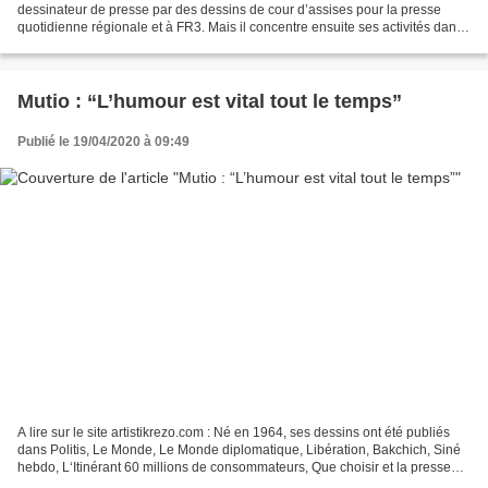
dessinateur de presse par des dessins de cour d’assises pour la presse
quotidienne régionale et à FR3. Mais il concentre ensuite ses activités dans
la presse satirique écrite. Parmi de...
Mutio : “L’humour est vital tout le temps”
Publié le 19/04/2020 à 09:49
A lire sur le site artistikrezo.com : Né en 1964, ses dessins ont été publiés
dans Politis, Le Monde, Le Monde diplomatique, Libération, Bakchich, Siné
hebdo, L‘Itinérant 60 millions de consommateurs, Que choisir et la presse
syndicale… En 2006, Mutio...