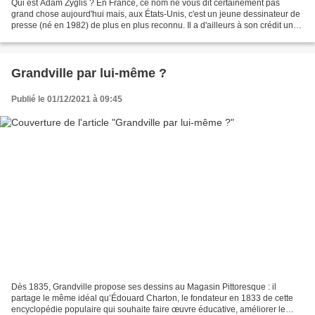
Qui est Adam Zyglis ? En France, ce nom ne vous dit certainement pas
grand chose aujourd'hui mais, aux États-Unis, c'est un jeune dessinateur de
presse (né en 1982) de plus en plus reconnu. Il a d'ailleurs à son crédit un
prix Pulitzer gagné en 2015....
Grandville par lui-même ?
Publié le 01/12/2021 à 09:45
Dès 1835, Grandville propose ses dessins au Magasin Pittoresque : il
partage le même idéal qu’Édouard Charton, le fondateur en 1833 de cette
encyclopédie populaire qui souhaite faire œuvre éducative, améliorer le