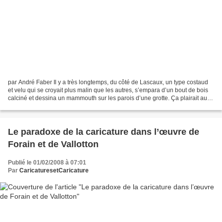
par André Faber Il y a très longtemps, du côté de Lascaux, un type costaud
et velu qui se croyait plus malin que les autres, s’empara d’un bout de bois
calciné et dessina un mammouth sur les parois d’une grotte. Ça plairait aux
gosses et montrerait ainsi...
Le paradoxe de la caricature dans l’œuvre de
Forain et de Vallotton
Publié le 01/02/2008 à 07:01
Par
CaricaturesetCaricature