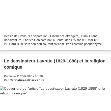
Dessin de Orens, "La séparation - L'influence étrangère , 1906. Orens,
Bonaventure, Charles Denizard naît à Pontru dans l'Aisne le 8 mai 1879.
Plus tard, il utilisera son peu courant prénom Orens comme pseudonyme,
pour signer ses œuvres, alors qu’il semble...
Le dessinateur Lavrate (1829-1888) et la religion
comique
Publié le 11/05/2007 à 05:20
Par
CaricaturesetCaricature