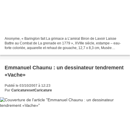
Anonyme, « Baringlon fait La grimace a L’amiral Biron de Lavoir Laisse
Battre au Combat de La grenade en 1779 », XVIIIe siècle, estampe – eau-
forte coloriée, aquarelle et rehaut de gouache, 12,7 x 8,3 cm, Musée
National de la Coopération franco-américaine,...
Emmanuel Chaunu : un dessinateur tendrement
«Vache»
Publié le 03/10/2007 à 12:23
Par
CaricaturesetCaricature