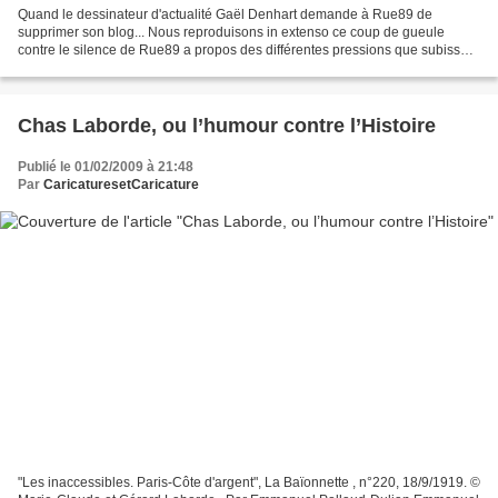
Quand le dessinateur d'actualité Gaël Denhart demande à Rue89 de
supprimer son blog... Nous reproduisons in extenso ce coup de gueule
contre le silence de Rue89 a propos des différentes pressions que subissent
certains dessinateurs de presse (Coco, Babouse,...
Chas Laborde, ou l’humour contre l’Histoire
Publié le 01/02/2009 à 21:48
Par
CaricaturesetCaricature
"Les inaccessibles. Paris-Côte d'argent", La Baïonnette , n°220, 18/9/1919. ©