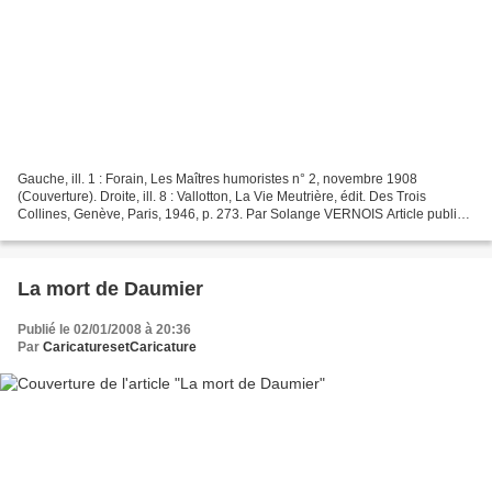
Gauche, ill. 1 : Forain, Les Maîtres humoristes n° 2, novembre 1908
(Couverture). Droite, ill. 8 : Vallotton, La Vie Meutrière, édit. Des Trois
Collines, Genève, Paris, 1946, p. 273. Par Solange VERNOIS Article publié
dans Ridiculosa n°11, Caricature...
La mort de Daumier
Publié le 02/01/2008 à 20:36
Par
CaricaturesetCaricature