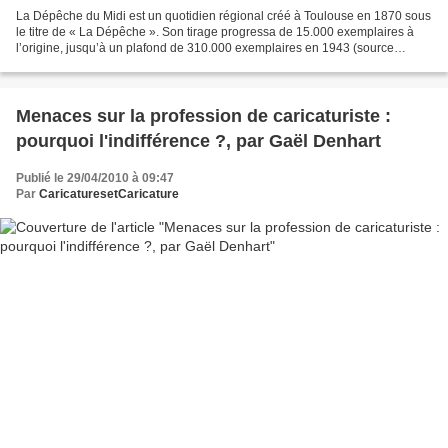
La Dépêche du Midi est un quotidien régional créé à Toulouse en 1870 sous
le titre de « La Dépêche ». Son tirage progressa de 15.000 exemplaires à
l’origine, jusqu’à un plafond de 310.000 exemplaires en 1943 (source
O.J.D.). Diffusée dans 10 Départements,...
Menaces sur la profession de caricaturiste :
pourquoi l'indifférence ?, par Gaël Denhart
Publié le 29/04/2010 à 09:47
Par
CaricaturesetCaricature