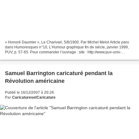
« Honoré Daumier », Le Charivari, 5/8/1900. Par Michel Melot Article paru
dans Humoresques n°10, L’Humour graphique fin de siècle, janvier 1999,
PUV, p. 57-65. Pour commander l’ouvrage : site : http://www.puv-univ-
paris8.org mail : PUV@univ-paris8.fr...
Samuel Barrington caricaturé pendant la
Révolution américaine
Publié le 16/12/2007 à 20:26
Par
CaricaturesetCaricature