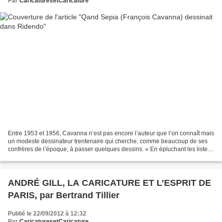
Par
CaricaturesetCaricature
Entre 1953 et 1956, Cavanna n’est pas encore l’auteur que l’on connaît mais
un modeste dessinateur trentenaire qui cherche, comme beaucoup de ses
confrères de l’époque, à passer quelques dessins. « En épluchant les listes,
on écumait tous les jours les...
ANDRÉ GILL, LA CARICATURE ET L’ESPRIT DE
PARIS, par Bertrand Tillier
Publié le 22/09/2012 à 12:32
Par
CaricaturesetCaricature