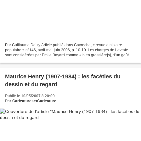
Par Guillaume Doizy Article publié dans Gavroche, « revue d’histoire
populaire » n°146, avril-mai-juin 2006, p. 10-19. Les charges de Lavrate
sont considérées par Emile Bayard comme « bien grossière[s], d’un goût
peu délicat (1) », voire, pour André Salmon...
Maurice Henry (1907-1984) : les facéties du
dessin et du regard
Publié le 10/05/2007 à 20:09
Par
CaricaturesetCaricature