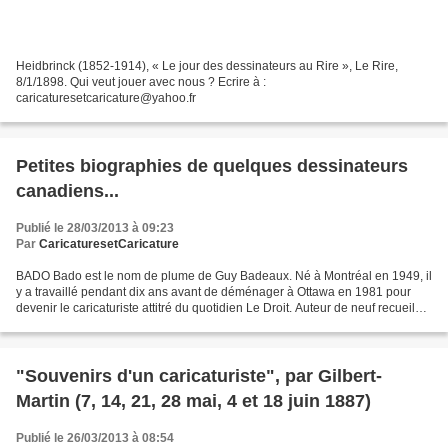
Heidbrinck (1852-1914), « Le jour des dessinateurs au Rire », Le Rire,
8/1/1898. Qui veut jouer avec nous ? Ecrire à :
caricaturesetcaricature@yahoo.fr
Petites biographies de quelques dessinateurs
canadiens...
Publié le 28/03/2013 à 09:23
Par
CaricaturesetCaricature
BADO Bado est le nom de plume de Guy Badeaux. Né à Montréal en 1949, il
y a travaillé pendant dix ans avant de déménager à Ottawa en 1981 pour
devenir le caricaturiste attitré du quotidien Le Droit. Auteur de neuf recueils
de ses propres travaux et lauréat...
"Souvenirs d'un caricaturiste", par Gilbert-
Martin (7, 14, 21, 28 mai, 4 et 18 juin 1887)
Publié le 26/03/2013 à 08:54