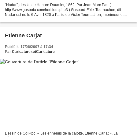
"Nadar", dessin de Honoré Daumier, 1862. Par Jean-Marc Pau (
http://www.gusbofa.com/heritiers.php3 ) Gaspard-Félix Tournachon, dit
Nadar est né le 6 Avril 1820 à Paris, de Victor Tournachon, imprimeur et
libraire appartenant à une vieille famille de la...
Etienne Carjat
Publié le 17/06/2007 à 17:34
Par
CaricaturesetCaricature
Dessin de Coll-toc, « Les ennemis de la calotte. Étienne Carjat », La