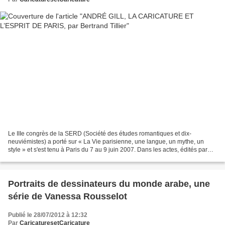
Le IIIe congrès de la SERD (Société des études romantiques et dix-
neuviémistes) a porté sur « La Vie parisienne, une langue, un mythe, un
style » et s'est tenu à Paris du 7 au 9 juin 2007. Dans les actes, édités par
Aude Déruelle et José-Luis Diaz, on...
Portraits de dessinateurs du monde arabe, une
série de Vanessa Rousselot
Publié le 28/07/2012 à 12:32
Par
CaricaturesetCaricature