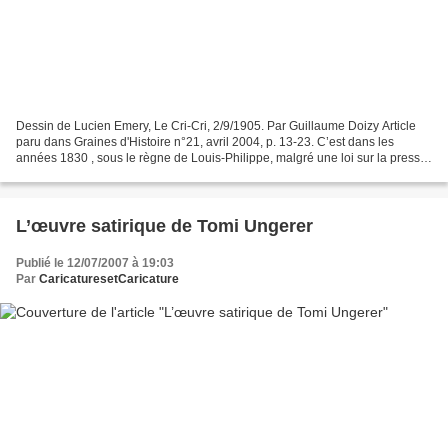
Dessin de Lucien Emery, Le Cri-Cri, 2/9/1905. Par Guillaume Doizy Article
paru dans Graines d'Histoire n°21, avril 2004, p. 13-23. C’est dans les
années 1830 , sous le règne de Louis-Philippe, malgré une loi sur la presse
plutôt draconienne, que la caricature...
L’œuvre satirique de Tomi Ungerer
Publié le 12/07/2007 à 19:03
Par
CaricaturesetCaricature