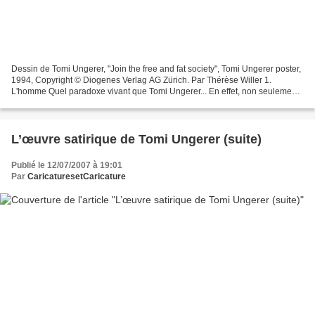
Dessin de Tomi Ungerer, "Join the free and fat society", Tomi Ungerer poster,
1994, Copyright © Diogenes Verlag AG Zürich. Par Thérèse Willer 1.
L'homme Quel paradoxe vivant que Tomi Ungerer... En effet, non seulement
il est un homme de son temps, par...
L’œuvre satirique de Tomi Ungerer (suite)
Publié le 12/07/2007 à 19:01
Par
CaricaturesetCaricature