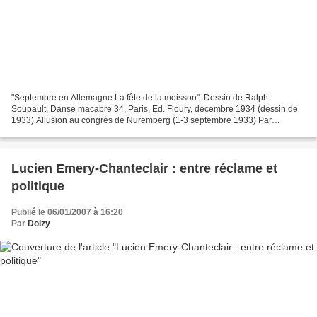
"Septembre en Allemagne La fête de la moisson". Dessin de Ralph
Soupault, Danse macabre 34, Paris, Ed. Floury, décembre 1934 (dessin de
1933) Allusion au congrès de Nuremberg (1-3 septembre 1933) Par
Christian Delporte (Christian Delporte, « Le dessinateur...
Lucien Emery-Chanteclair : entre réclame et
politique
Publié le 06/01/2007 à 16:20
Par
Doizy