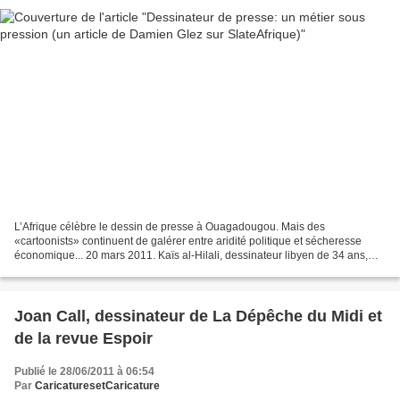
L’Afrique célèbre le dessin de presse à Ouagadougou. Mais des
«cartoonists» continuent de galérer entre aridité politique et sécheresse
économique... 20 mars 2011. Kaïs al-Hilali, dessinateur libyen de 34 ans,
caricature Mouammar Khadafi sur un mur. Il...
Joan Call, dessinateur de La Dépêche du Midi et
de la revue Espoir
Publié le 28/06/2011 à 06:54
Par
CaricaturesetCaricature