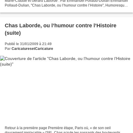
Marie-Claude et Gérard Laborde . Par Emmanuel Pollaud-Dulian Emmanuel
Pollaud-Dulian, "Chas Laborde, ou l’humour contre l’Histoire", Humoresques
N°29 , Histoire, Humour et caricatures,...
Chas Laborde, ou l’humour contre l’Histoire
(suite)
Publié le 31/01/2009 à 21:49
Par
CaricaturesetCaricature
Retour à la première page Première étape, Paris où, « de son oeil
doucement implacable » [38] , Chas scrute les passants des boulevards,