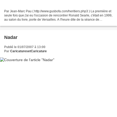
Par Jean-Marc Pau ( http://www.gusbofa.com/heritiers.php3 ) La première et
seule fois que j'ai eu l'occasion de rencontrer Ronald Searle, c'était en 1999,
au salon du livre, porte de Versailles. A l'heure dite de la séance de
dédicace, ma compagne et...
Nadar
Publié le 01/07/2007 à 13:00
Par
CaricaturesetCaricature