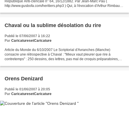
République Anti-cléricale n° 64, 16/12/1882. Par Jean-Marc Pau (
http://www.gusbofa.com/heritiers.php3 ) Qui, à l'évocation d'Arthur Rimbaud,
n'a pas en mémoire cette célèbre photo...
Chaval ou la sublime désolation du rire
Publié le 07/06/2007 à 16:22
Par
CaricaturesetCaricature
Article du Monde du 6/10/2007 Le Scriptorial d'Avranches (Manche)
consacre une rétrospective à Chaval : "Mieux vaut pleurer que rire à
contretemps" : 250 dessins, des lettres, pas mal de croquis préparatoires,
son travail de graveur que l'on ne connaît...
Orens Denizard
Publié le 01/06/2007 à 20:05
Par
CaricaturesetCaricature